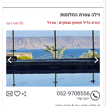
למתחם זה
וילה עטרת החלומות
בדיקת זמינות ומחירים
כנרת גליל תחתון ועמקים | מגדל
55 חוות דעת
052-9708556
ירון / עדי
וילת נופש עם 6 חדרי שינה