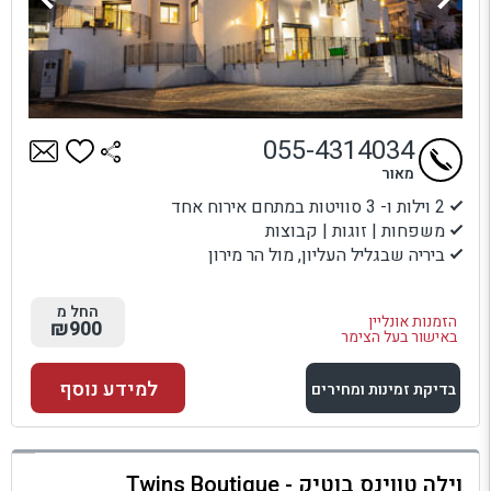
055-4314034
מאור
2 וילות ו- 3 סוויטות במתחם אירוח אחד
משפחות | זוגות | קבוצות
ביריה שבגליל העליון, מול הר מירון
החל מ
הזמנות אונליין
₪900
באישור בעל הצימר
למידע נוסף
בדיקת זמינות ומחירים
למתחם זה
וילה טווינס בוטיק - Twins Boutique