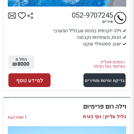
052-9707245
איריס
וילה יוקרתית במנות שבגליל המערבי
זוגות, משפחות וקבוצה
ישוב פסטורלי שקט
החל מ
הזמנות אונליין
₪8000
באישור בעל הצימר
למידע נוסף
בדיקת זמינות ומחירים
למתחם זה
וילה רום פרימיום
בדיקת זמינות ומחירים
גליל עליון | נוף כנרת
1 חוות דעת