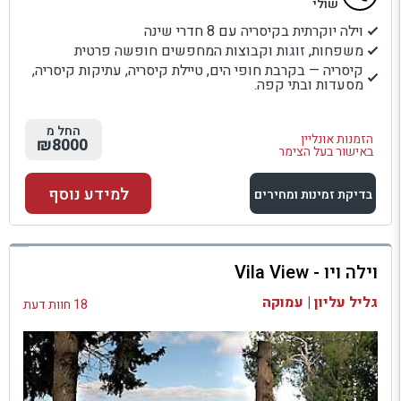
שולי
וילה יוקרתית בקיסריה עם 8 חדרי שינה
משפחות, זוגות וקבוצות המחפשים חופשה פרטית
קיסריה — בקרבת חופי הים, טיילת קיסריה, עתיקות קיסריה,
מסעדות ובתי קפה.
החל מ
הזמנות אונליין
₪8000
באישור בעל הצימר
למידע נוסף
בדיקת זמינות ומחירים
למתחם זה
וילה ויו - Vila View
בדיקת זמינות ומחירים
גליל עליון | עמוקה
18 חוות דעת