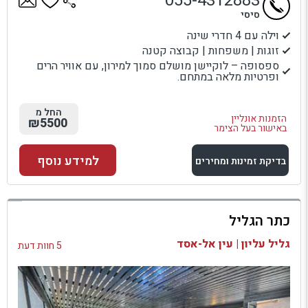
055-4312883
סיסי
וילה עם 4 חדרי שינה
זוגות | משפחות | קבוצה קטנה
ספסופה – לוקיישן מושלם סמוך למירון, עם אוויר הרים
ופרטיות מלאה במתחם.
החל מ
הזמנות אונליין
₪5500
באישור בעל הצימר
למידע נוסף
בדיקת זמינות ומחירים
למתחם זה
כתר הגליל
בדיקת זמינות ומחירים
גליל עליון | עין אל-אסד
5 חוות דעת