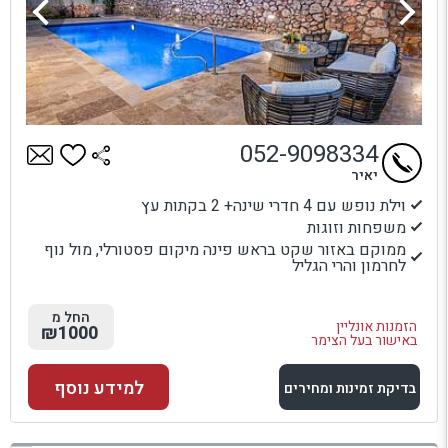
052-9098334
יאיר
וילת נופש עם 4 חדרי שינה+ 2 בקתות עץ
משפחות וזוגות
ממוקם באזור שקט בראש פינה מיקום פסטורלי, מול נוף
לחרמון והרי הגליל
החל מ
הזמנות אונליין
₪1000
באישור בעל הצימר
למידע נוסף
בדיקת זמינות ומחירים
למתחם זה