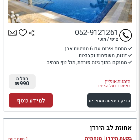
052-9121261
ציפי / מוטי
מתחם אירוח עם 6 סוויטות אבן
זוגות, משפחות וקבוצות
ממוקם בתוך גינה פורחת, מול נוף מרהיב
החל מ
הזמנות אונליין
₪990
באישור בעל הצימר
למידע נוסף
בדיקת זמינות ומחירים
למתחם זה
אחוזת לב הירדן
בדיקת זמינות ומחירים
בקעת הירדן | מנחמיה
1 חוות דעת