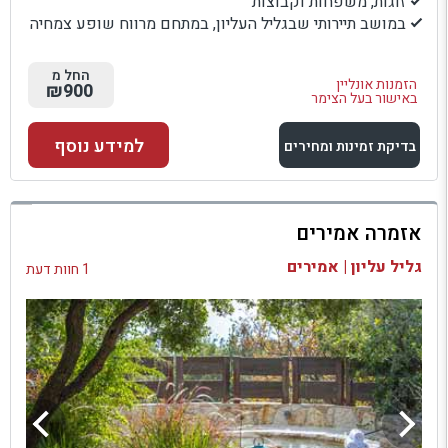
זוגות, משפחות וקבוצות
במושב תיירותי שבגליל העליון, במתחם מרווח שופע צמחיה
החל מ
הזמנות אונליין
₪900
באישור בעל הצימר
למידע נוסף
בדיקת זמינות ומחירים
למתחם זה
אזמרה אמירים
בדיקת זמינות ומחירים
גליל עליון | אמירים
1 חוות דעת