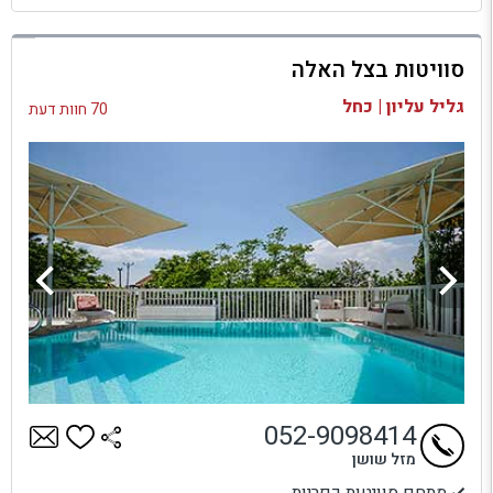
למתחם זה
סוויטות בצל האלה
בדיקת זמינות ומחירים
גליל עליון | כחל
70 חוות דעת
052-9098414
מזל שושן