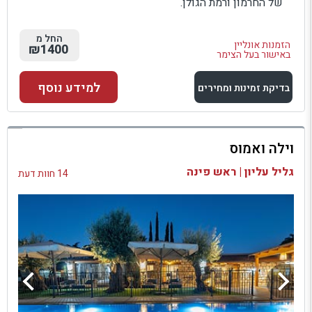
של החרמון ורמת הגולן.
החל מ
הזמנות אונליין
₪1400
באישור בעל הצימר
למידע נוסף
בדיקת זמינות ומחירים
למתחם זה
וילה ואמוס
בדיקת זמינות ומחירים
גליל עליון | ראש פינה
14 חוות דעת