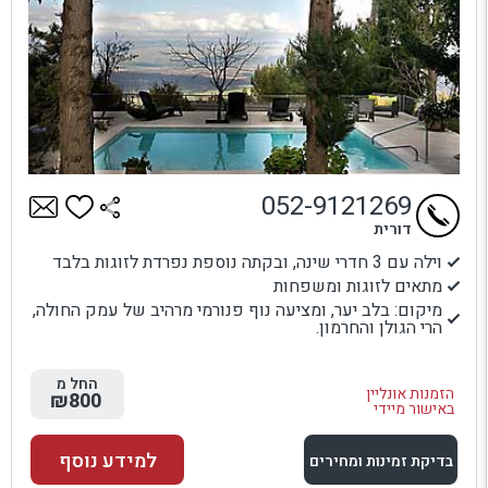
052-9121269
דורית
וילה עם 3 חדרי שינה, ובקתה נוספת נפרדת לזוגות בלבד
מתאים לזוגות ומשפחות
מיקום: בלב יער, ומציעה נוף פנורמי מרהיב של עמק החולה,
הרי הגולן והחרמון.
החל מ
הזמנות אונליין
₪800
באישור מיידי
למידע נוסף
בדיקת זמינות ומחירים