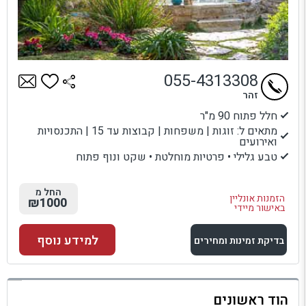
055-4313308
זהר
חלל פתוח 90 מ"ר
מתאים ל: זוגות | משפחות | קבוצות עד 15 | התכנסויות
ואירועים
טבע גלילי • פרטיות מוחלטת • שקט ונוף פתוח
החל מ
הזמנות אונליין
₪1000
באישור מיידי
למידע נוסף
בדיקת זמינות ומחירים
למתחם זה
הוד ראשונים