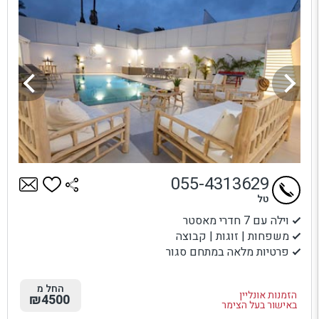
055-4313629
טל
וילה עם 7 חדרי מאסטר
משפחות | זוגות | קבוצה
פרטיות מלאה במתחם סגור
החל מ
הזמנות אונליין
₪4500
באישור בעל הצימר