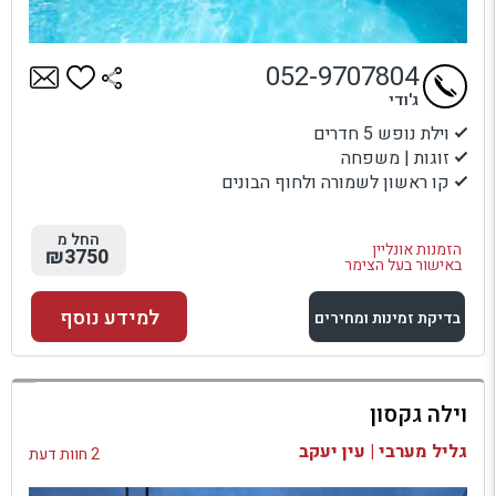
052-9707804
ג'ודי
וילת נופש 5 חדרים
זוגות | משפחה
קו ראשון לשמורה ולחוף הבונים
החל מ
הזמנות אונליין
₪3750
באישור בעל הצימר
למידע נוסף
בדיקת זמינות ומחירים
למתחם זה
וילה גקסון
בדיקת זמינות ומחירים
גליל מערבי | עין יעקב
2 חוות דעת