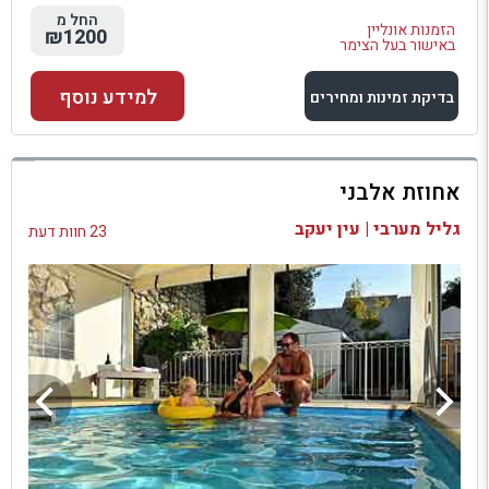
החל מ
הזמנות אונליין
₪1200
באישור בעל הצימר
למידע נוסף
בדיקת זמינות ומחירים
למתחם זה
אחוזת אלבני
בדיקת זמינות ומחירים
גליל מערבי | עין יעקב
23 חוות דעת