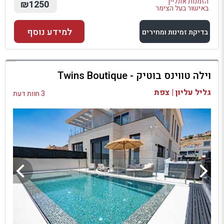
הזמנות אונליין
₪1250
באישור בעל הצימר
למידע נוסף
בדיקת זמינות ומחירים
למתחם זה
וילה טווינס בוטיק - Twins Boutique
בדיקת זמינות ומחירים
גליל עליון | צפת
3 חוות דעת