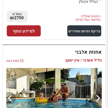
הגליל והגולן
החל מ
הזמנות אונליין
₪2750
באישור בעל הצימר
למידע נוסף
בדיקת זמינות ומחירים
למתחם זה
אחוזת אלבני
בדיקת זמינות ומחירים
גליל מערבי | עין יעקב
23 חוות דעת