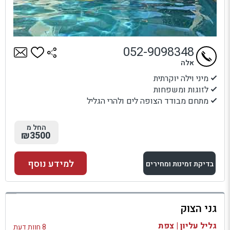
052-9098348
אלה
מיני וילה יוקרתית
לזוגות ומשפחות
מתחם מבודד הצופה לים ולהרי הגליל
החל מ
₪3500
למידע נוסף
בדיקת זמינות ומחירים
למתחם זה
גני הצוק
בדיקת זמינות ומחירים
גליל עליון | צפת
8 חוות דעת