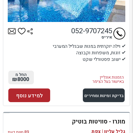
052-9707245
איריס
וילה יוקרתית במנות שבגליל המערבי
זוגות, משפחות וקבוצה
ישוב פסטורלי שקט
החל מ
הזמנות אונליין
₪8000
באישור בעל הצימר
למידע נוסף
בדיקת זמינות ומחירים
למתחם זה
מונרו - סוויטות בוטיק
בדיקת זמינות ומחירים
גליל עליון | צפת
89 חוות דעת