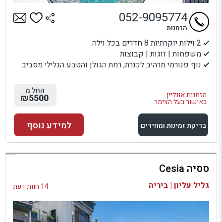
052-9095774
הזמנות
2 וילות יוקרתיות 8 חדרים בכל וילה
משפחות | זוגות | קבוצות
נוף פנורמי מרהיב לכנרת, רמת הגולן והטבע הגלילי מסביב
החל מ
הזמנות אונליין
₪5500
באישור בעל הצימר
למידע נוסף
בדיקת זמינות ומחירים
למתחם זה
ססיה Cesia
בדיקת זמינות ומחירים
גליל עליון | ביריה
14 חוות דעת