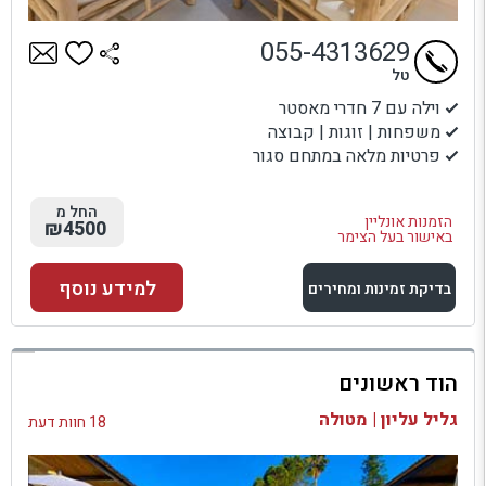
055-4313629
טל
וילה עם 7 חדרי מאסטר
משפחות | זוגות | קבוצה
פרטיות מלאה במתחם סגור
החל מ
הזמנות אונליין
₪4500
באישור בעל הצימר
למידע נוסף
בדיקת זמינות ומחירים
למתחם זה
הוד ראשונים
בדיקת זמינות ומחירים
גליל עליון | מטולה
18 חוות דעת