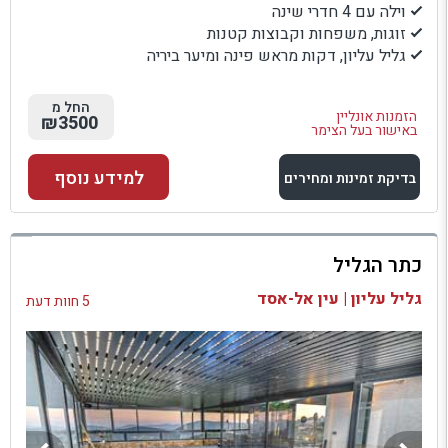
וילה עם 4 חדרי שינה
זוגות, משפחות וקבוצות קטנות
גליל עליון, דקות מראש פינה ומיער ביריה
החל מ
הזמנות אונליין
₪3500
באישור בעל הצימר
למידע נוסף
בדיקת זמינות ומחירים
למתחם זה
כתר הגליל
בדיקת זמינות ומחירים
גליל עליון | עין אל-אסד
5 חוות דעת