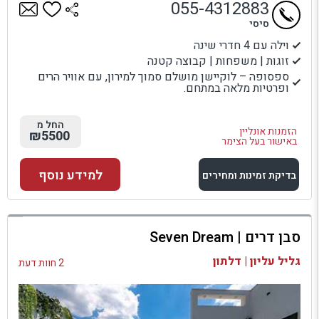
055-4312883
סיסי
וילה עם 4 חדרי שינה
זוגות | משפחות | קבוצה קטנה
ספסופה – לוקיישן מושלם סמוך למירון, עם אוויר הרים
ופרטיות מלאה במתחם.
החל מ
הזמנות אונליין
₪5500
באישור בעל הצימר
למידע נוסף
בדיקת זמינות ומחירים
למתחם זה
סבן דרים | Seven Dream
בדיקת זמינות ומחירים
גליל עליון | דלתון
2 חוות דעת