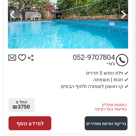
052-9707804
ג'ודי
וילת נופש 5 חדרים
זוגות | משפחה
קו ראשון לשמורה ולחוף הבונים
החל מ
הזמנות אונליין
₪3750
באישור בעל הצימר
למידע נוסף
בדיקת זמינות ומחירים