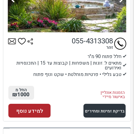
055-4313308
זהר
חלל פתוח 90 מ"ר
מתאים ל: זוגות | משפחות | קבוצות עד 15 | התכנסויות
ואירועים
טבע גלילי • פרטיות מוחלטת • שקט ונוף פתוח
החל מ
הזמנות אונליין
₪1000
באישור מיידי
למידע נוסף
בדיקת זמינות ומחירים
למתחם זה