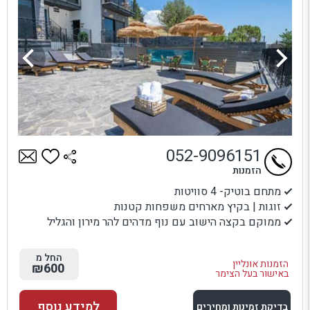
052-9096151
הזמנות
מתחם בוטיק- 4 סוויטות
זוגות | בקיץ מארחים משפחות קטנות
ממוקם בקצה הישוב עם נוף מדהים להר מירון והגליל
החל מ
הזמנות אונליין
₪600
באישור בעל הצימר
למידע נוסף
בדיקת זמינות ומחירים