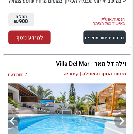
במושב תיירותי שבגליל העליון, במתחם מרווח שופע צמחיה
החל מ
הזמנות אונליין
₪900
באישור בעל הצימר
למידע נוסף
בדיקת זמינות ומחירים
למתחם זה
וילה דל מאר - Villa Del Mar
בדיקת זמינות ומחירים
מישור החוף והשפלה | קיסריה
2 חוות דעת