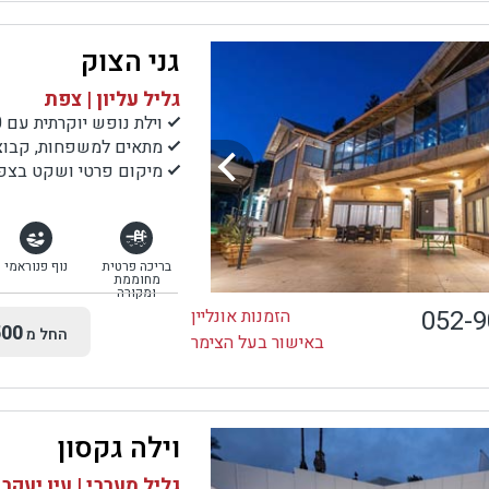
גני הצוק
גליל עליון | צפת
וילת נופש יוקרתית עם 10 חדרים בהר כנען עם נוף עוצר נשימה
מתאים למשפחות, קבוצות
מיקום פרטי ושקט בצפת
בריכה פרטית
נוף פנוראמי
מחוממת
ומקורה
052-
הזמנות אונליין
00
החל מ
באישור בעל הצימר
וילה גקסון
גליל מערבי | עין יעקב