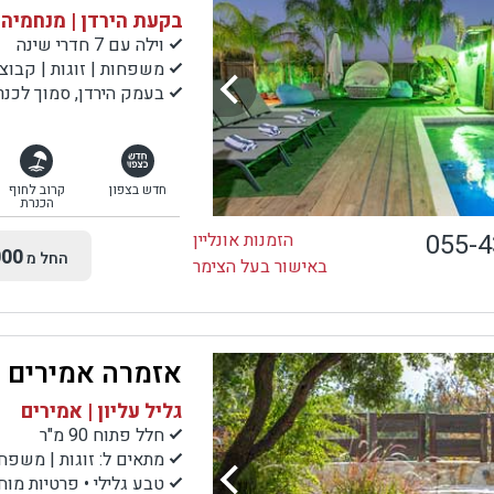
בקעת הירדן | מנחמיה
וילה עם 7 חדרי שינה
משפחות | זוגות | קבוצ
בעמק הירדן, סמוך לכנרת, לעמק ה
חדש בצפון
קרוב לחוף
הכנרת
055-
הזמנות אונליין
00
החל מ
באישור בעל הצימר
אזמרה אמירים
גליל עליון | אמירים
חלל פתוח 90 מ"ר
מתאים ל: זוגות | משפחות | קבוצות עד
טבע גלילי • פרטיות מו