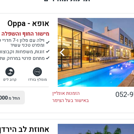
אופא - Oppa
מישור החוף והשפלה |
ומפרט טכני עשיר
זוגות, משפחות וקבוצות
מתחם פרטי במרחק של 7 דק' נסיעה לחוף הים, מסעדות ,בתי קפה ועוד.
מומלץ בורדו
קרוב לים
052-
הזמנות אונליין
000
החל מ
באישור בעל הצימר
אחוזת לב הירדן