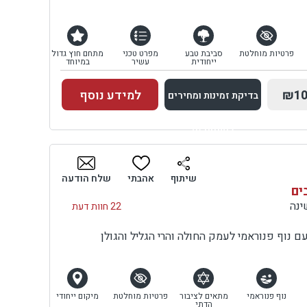
פרטיות מוחלטת
סביבת טבע
מפרט טכני
מתחם חוץ גדול
ייחודית
עשיר
במיוחד
₪10
למידע נוסף
בדיקת זמינות ומחירים
למתחם זה
בדיקת זמינות ומחירים
שיתוף
אהבתי
שלח הודעה
ים
22 חוות דעת
 נוף פנוראמי לעמק החולה והרי הגליל והגולן
נוף פנוראמי
מתאים לציבור
פרטיות מוחלטת
מיקום ייחודי
הדתי