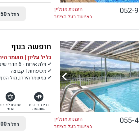
052-
הזמנות אונליין
50
החל מ
באישור בעל הצימר
חופשה בנוף
גליל עליון | משמר היר
וילת אירוח - 6 חדרי שינה
משפחות | קבוצה
במשמר הירדן, מול הנו
בריכה פרטית
מתאים לציבור
מחוממת
הדתי
055-
הזמנות אונליין
00
החל מ
באישור בעל הצימר