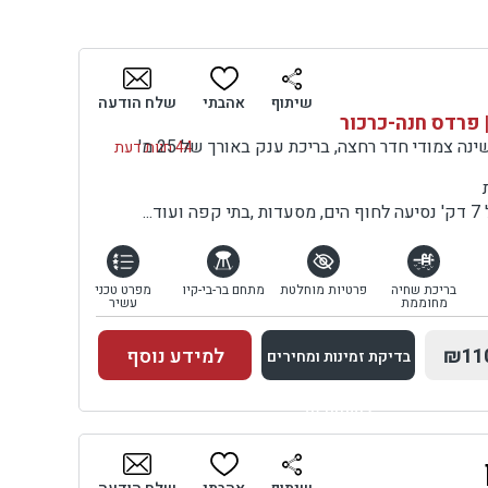
שיתוף
אהבתי
שלח הודעה
 פרדס חנה-כרכור
וילה עם סלון ו-7 חדרי שינה צמודי חדר רחצה, בריכת ענק באורך של 25 מ'
44 חוות דעת
..
בריכת שחיה
פרטיות מוחלטת
מתחם בר-בי-קיו
מפרט טכני
מחוממת
עשיר
₪11
למידע נוסף
בדיקת זמינות ומחירים
למתחם זה
בדיקת זמינות ומחירים