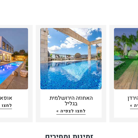
ירדן
האחוזה הירושלמית
אופא - a
בגליל
ה »
לחצו 
לחצו לצפיה »
זמינות ומחירים