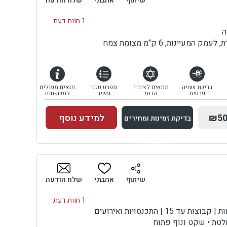
שיתוף
אהבתי
שלח הודעה
1 חוות דעת
ה
מעיינות, 6 ק"מ מצומת צמח
בריכת שחיה
מתאים לציבור
מפרט טכני
תנאים מעולים
פרטית
הדתי
עשיר
למשפחות
₪50
למידע נוסף
בדיקת זמינות ומחירים
למתחם זה
בדיקת זמינות ומחירים
שיתוף
אהבתי
שלח הודעה
1 חוות דעת
 15 | התכנסויות ואירועים
חלטת • שקט ונוף פתוח