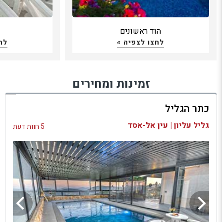
הוד ראשונים
כ
לחצו לצפיה »
לח
זמינות ומחירים
כתר הגליל
גליל עליון | עין אל-אסד
5 חוות דעת