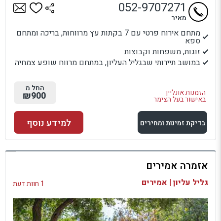
052-9707271
מאיר
מתחם אירוח פרטי עם 7 בקתות עץ מרווחות, בריכה ומתחם
ספא
זוגות, משפחות וקבוצות
במושב תיירותי שבגליל העליון, במתחם מרווח שופע צמחיה
החל מ
הזמנות אונליין
₪900
באישור בעל הצימר
למידע נוסף
בדיקת זמינות ומחירים
למתחם זה
אזמרה אמירים
בדיקת זמינות ומחירים
גליל עליון | אמירים
1 חוות דעת