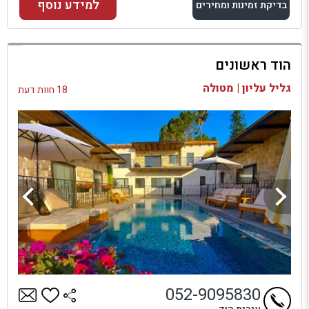
למידע נוסף
בדיקת זמינות ומחירים
למתחם זה
הוד ראשונים
בדיקת זמינות ומחירים
גליל עליון | מטולה
18 חוות דעת
052-9095830