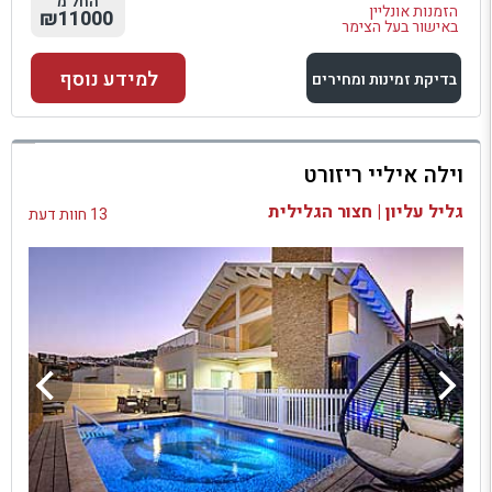
החל מ
הזמנות אונליין
₪11000
באישור בעל הצימר
למידע נוסף
בדיקת זמינות ומחירים
למתחם זה
וילה איליי ריזורט
בדיקת זמינות ומחירים
גליל עליון | חצור הגלילית
13 חוות דעת