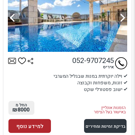
052-9707245
איריס
וילה יוקרתית במנות שבגליל המערבי
זוגות, משפחות וקבוצה
ישוב פסטורלי שקט
החל מ
הזמנות אונליין
₪8000
באישור בעל הצימר
למידע נוסף
בדיקת זמינות ומחירים