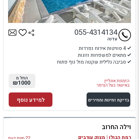
055-4314134
עדנה
4 סוויטות אירוח נפרדות
מתאים למשפחות וזוגות
סביבה גלילית שקטה מול נוף פתוח
החל מ
הזמנות אונליין
₪1000
באישור בעל הצימר
למידע נוסף
בדיקת זמינות ומחירים
למתחם זה
וילה החרוב
בדיקת זמינות ומחירים
רמת הגולן | מצוק עורבים
22 חוות דעת