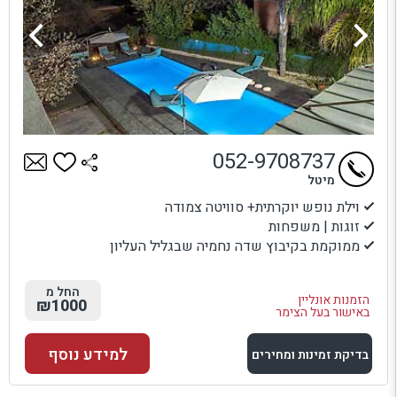
052-9708737
מיטל
וילת נופש יוקרתית+ סוויטה צמודה
זוגות | משפחות
ממוקמת בקיבוץ שדה נחמיה שבגליל העליון
החל מ
הזמנות אונליין
₪1000
באישור בעל הצימר
למידע נוסף
בדיקת זמינות ומחירים