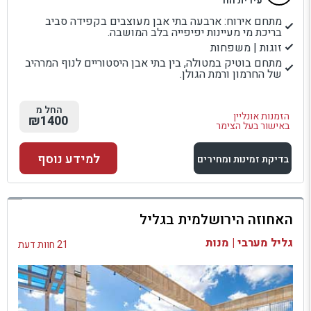
עירית הוד
מתחם אירוח: ארבעה בתי אבן מעוצבים בקפידה סביב
בריכת מי מעיינות יפיפייה בלב המושבה.
זוגות | משפחות
מתחם בוטיק במטולה, בין בתי אבן היסטוריים לנוף המרהיב
של החרמון ורמת הגולן.
החל מ
הזמנות אונליין
₪1400
באישור בעל הצימר
למידע נוסף
בדיקת זמינות ומחירים
למתחם זה
האחוזה הירושלמית בגליל
בדיקת זמינות ומחירים
גליל מערבי | מנות
21 חוות דעת