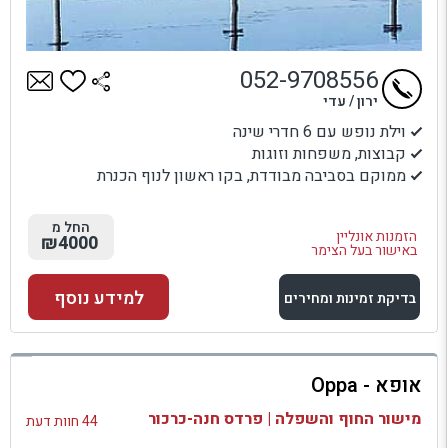
052-9708556
ירון / עדי
וילת נופש עם 6 חדרי שינה
קבוצות, משפחות וזוגות
ממוקם בסביבה מבודדת, בקו ראשון לנוף הכנרת
החל מ
הזמנות אונליין
₪4000
באישור בעל הצימר
למידע נוסף
בדיקת זמינות ומחירים
למתחם זה
אופא - Oppa
בדיקת זמינות ומחירים
מישור החוף והשפלה | פרדס חנה-כרכור
44 חוות דעת