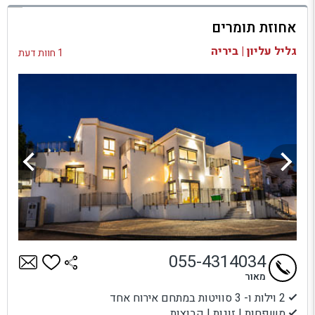
למתחם זה
אחוזת תומרים
בדיקת זמינות ומחירים
גליל עליון | ביריה
1 חוות דעת
055-4314034
מאור
2 וילות ו- 3 סוויטות במתחם אירוח אחד
משפחות | זוגות | קבוצות