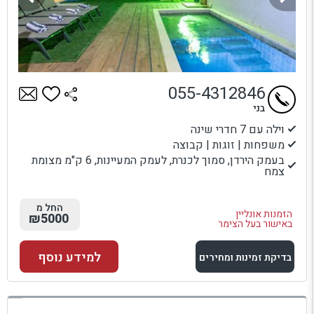
055-4312846
בני
וילה עם 7 חדרי שינה
משפחות | זוגות | קבוצה
בעמק הירדן, סמוך לכנרת, לעמק המעיינות, 6 ק"מ מצומת
צמח
החל מ
הזמנות אונליין
₪5000
באישור בעל הצימר
למידע נוסף
בדיקת זמינות ומחירים
למתחם זה