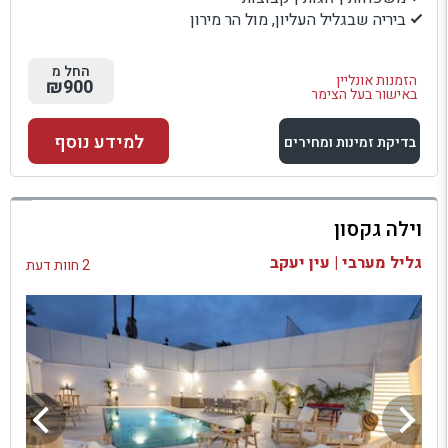
ביריה שבגליל העליון, מול הר מירון
החל מ
הזמנות אונליין
₪900
באישור בעל הצימר
למידע נוסף
בדיקת זמינות ומחירים
למתחם זה
וילה גקסון
בדיקת זמינות ומחירים
גליל מערבי | עין יעקב
2 חוות דעת