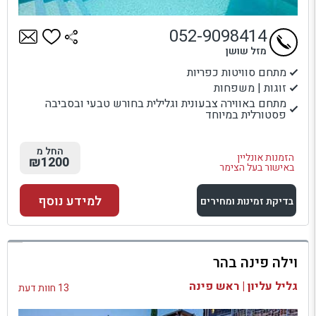
052-9098414
מזל שושן
מתחם סוויטות כפריות
זוגות | משפחות
מתחם באווירה צבעונית וגלילית בחורש טבעי ובסביבה
פסטורלית במיוחד
החל מ
הזמנות אונליין
₪1200
באישור בעל הצימר
למידע נוסף
בדיקת זמינות ומחירים
למתחם זה
וילה פינה בהר
בדיקת זמינות ומחירים
גליל עליון | ראש פינה
13 חוות דעת