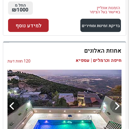
החל מ
הזמנות אונליין
₪1000
באישור בעל הצימר
למידע נוסף
בדיקת זמינות ומחירים
למתחם זה
אחוזת האלונים
בדיקת זמינות ומחירים
חיפה וכרמלים | עספיא
120 חוות דעת