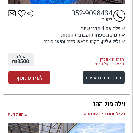
052-9098434
ליאור
וילה עם 4 חדרי שינה
זוגות, משפחות וקבוצות קטנות
גליל עליון, דקות מראש פינה ומיער ביריה
החל מ
הזמנות אונליין
₪3500
באישור בעל הצימר
למידע נוסף
בדיקת זמינות ומחירים
למתחם זה
וילה מול ההר
בדיקת זמינות ומחירים
גליל מערבי | שומרה
2 חוות דעת