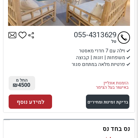
055-4313629
טל
וילה עם 7 חדרי מאסטר
משפחות | זוגות | קבוצה
פרטיות מלאה במתחם סגור
החל מ
הזמנות אונליין
₪4500
באישור בעל הצימר
למידע נוסף
בדיקת זמינות ומחירים
למתחם זה
נס בחד נס
בדיקת זמינות ומחירים