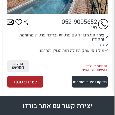
052-9095652
רוני
צימר זוגי מבודד עם פרטיות ובריכה פרטית .מחוממת
ומקורה
זוג
מול נופי עמק החולה רמת הגולן והחרמון.
החל מ
הזמנות אונליין
₪900
באישור בעל הצימר
למידע נוסף
בדיקת זמינות ומחירים
למתחם זה
יצירת קשר עם אתר בורדו
בדיקת זמינות ומחירים