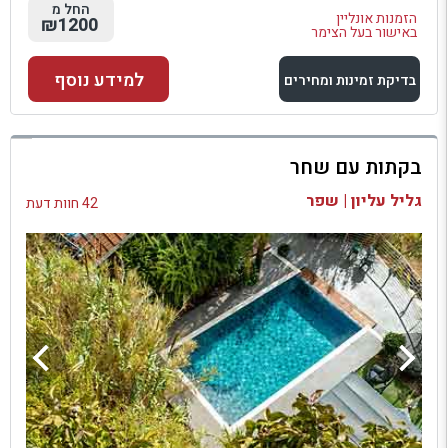
החל מ
הזמנות אונליין
₪1200
באישור בעל הצימר
למידע נוסף
בדיקת זמינות ומחירים
למתחם זה
בקתות עם שחר
בדיקת זמינות ומחירים
גליל עליון | שפר
42 חוות דעת