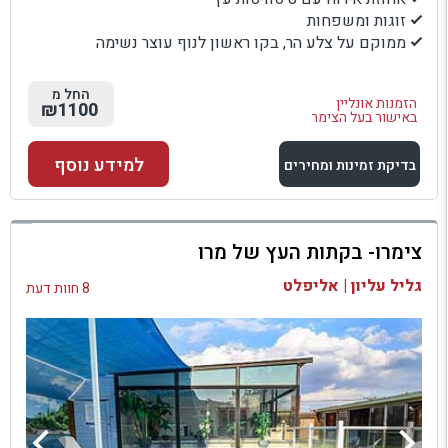
זוגות ומשפחות
ממוקם על צלע הר, בקו ראשון לנוף עוצר נשימה
החל מ
הזמנות אונליין
₪1100
באישור בעל הצימר
למידע נוסף
בדיקת זמינות ומחירים
למתחם זה
צימרו- בקתות העץ של מרו
בדיקת זמינות ומחירים
גליל עליון | אליפלט
8 חוות דעת