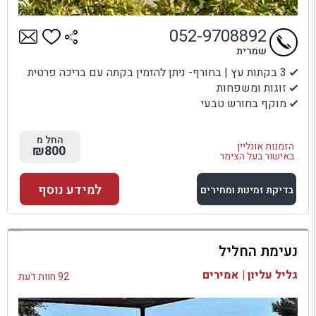
052-9708892
שמרית
3 בקתות עץ | בחורף- ניתן להזמין בקתה עם בריכה פרטית
זוגות ומשפחות
מוקף בחורש טבעי
החל מ
הזמנות אונליין
₪800
באישור בעל הצימר
למידע נוסף
בדיקת זמינות ומחירים
למתחם זה
נעימת החליל
בדיקת זמינות ומחירים
גליל עליון | אמירים
92 חוות דעת