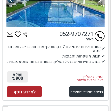
052-9707271
מאיר
מתחם אירוח פרטי עם 7 בקתות עץ מרווחות, בריכה ומתחם
ספא
זוגות, משפחות וקבוצות
במושב תיירותי שבגליל העליון, במתחם מרווח שופע צמחיה
החל מ
הזמנות אונליין
₪900
באישור בעל הצימר
למידע נוסף
בדיקת זמינות ומחירים
למתחם זה