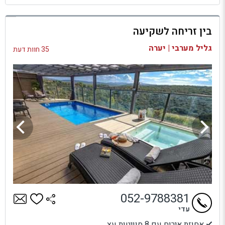
למתחם זה
בין זריחה לשקיעה
בדיקת זמינות ומחירים
גליל מערבי | יערה
35 חוות דעת
052-9788381
עדי
אחוזת אירוח עם 8 סוויטות עץ