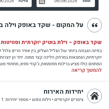
הגעה
עזיבה
על המקום - שקד באופק וילה ב
שקד באופק – וילת בוטיק יוקרתית וסוויטו
בפינה הגבוהה ביותר של הגליל העליון, בין אוויר הרים צלול 
יוקרתיות, הנמצאות במרחק הליכה קצר ממנה. יחד הן יוצרות
המתחם כולו מציע בריכות מחוממות, ג'קוזי ספא, מתחמי מ
להמשך קריאה
אמיתי.
הווילה – במצפה נפתלי חוויית יוקרה רחב
יחידות האירוח
לב המתחם הוא
וילת הבוטיק שקד באופק
, מרחב גדול ומעו
5–6 חדרי שינה מרווחים ומעוצבים, עם מיטות נוחות ואחסון
צימרים יוקרתיים • וילות נופש
•
מספר יחידות: 1
•
סלון גדול עם מסך חכם ופינות ישיבה נעימות לכל המשפחה