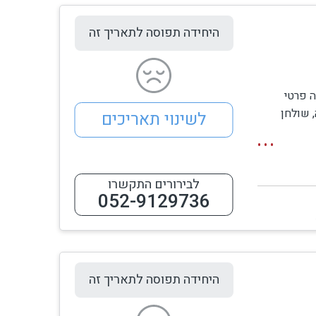
היחידה תפוסה לתאריך זה
רחצה פרטי
 שולחן
לשינוי תאריכים
יכות שקט, סדר וניקיון.
 (ומחוממת
לבירורים התקשרו
052-9129736
טי, ומתאימה גם לזוגות וגם למשפחות קטנות, עם
ו
היחידה תפוסה לתאריך זה