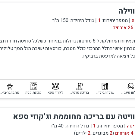
י בישול מלאים ומכונת אספרסו
וילה
ית
ה
| מספר יחידות:
1
| גודל היחידה: 150 מ"ר
25 אורחים
וילת אירוח המחולקת ל 5 סוויטות גדולות במיוחד כשלכל סוויטה חדר 
בחון אישי.החלל המרכזי כולל מטבח, כורסאות ישיבה מול מסך טלויזיה,
ים
ל ויציאה למרפסת ברביקיו.
ת, אלא נופש איכותי למשפחות, זוגות וקבוצות סולידיות שמער
ם החוץ והבריכה כולל שולחנות פנאי לכל הגילים, בריכת שחיה מקורה
רף), בריכת זרמים גדולה וג'קוזי ספא מפנק במיוחד.
 יחידות פרימיום עם פינוקים פרטיים
סוויטות שקד באופק
. כל סוויטה מעוצבת בסגנון מודרני ורומנ
שולחן פינג פונג
שולחן ביליארד
בריכה פרטית מחוממת ומקורה
ג'קוזי ספא
מכונת קפה
מתקן בר-בי-קי
ויטה עם בריכה מחוממת וג’קוזי ספא
יטה
| מספר יחידות:
1
| גודל היחידה: 40 מ"ר
4 אורחים
(
2
מבוגרים,
2
ילדים)