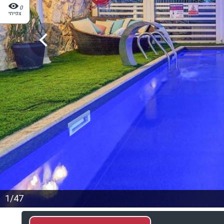
0
צפיתי
1/47