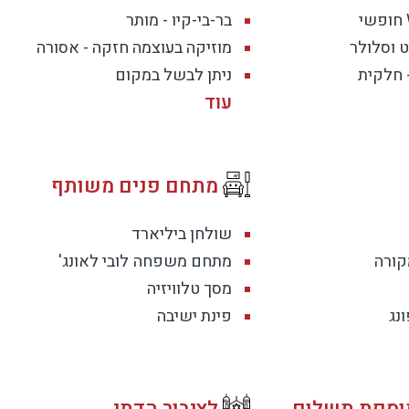
בר-בי-קיו - מותר
תחם אחד
 וסלולר
מוזיקה בעוצמה חזקה - אסורה
- חלקית
ניתן לבשל במקום
גועה
יאום מראש)
מתחם פנים משותף
שולחן ביליארד
קורה
מתחם משפחה
לובי לאונג'
מסך טלוויזיה
ונג
פינת ישיבה
וספת תשלום
לציבור הדתי