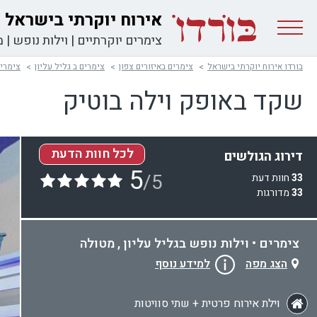
אירוח יוקרתי בישראל
צימרים יוקרתיים
|
וילות נופש
|
מ
בורדו אירוח יוקרתי בישראל
צימרים באיזורים צפון
צימרים ב גליל עליון
צימרים
שקד באופק וילה בוטיק
לכל חוות הדעת
דירוג הגולשים
5
/5
33
חוות דעת
33
מדורגות
צימרים • וילות נופש בגליל עליון , מטולה
הצג מפה
למידע נוסף
וילת אירוח פרטית + שתי סוויטות