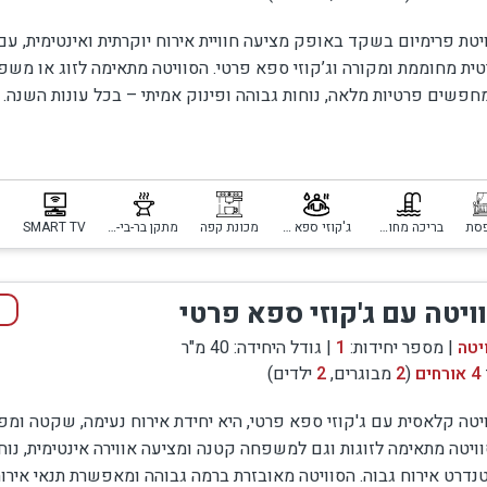
יטת פרימיום בשקד באופק מציעה חוויית אירוח יוקרתית ואינטימית, עם
ית מחוממת ומקורה וג’קוזי ספא פרטי. הסוויטה מתאימה לזוג או משפ
פשים פרטיות מלאה, נוחות גבוהה ופינוק אמיתי – בכל עונות השנה.
סת
בריכה מחוממת ומקורה
ג'קוזי ספא פרטי
מכונת קפה
מתקן בר-בי-קיו
SMART TV
ויטה עם ג'קוזי ספא פרטי
יטה
| מספר יחידות:
1
| גודל היחידה: 40 מ"ר
כה פרטית לחלוטין
4 אורחים
(
2
מבוגרים,
2
ילדים)
ם יתרון גדול של פרטיות מלאה לצד קרבה לווילה ולשאר אורחי ה
יטה קלאסית עם ג'קוזי ספא פרטי, היא יחידת אירוח נעימה, שקטה ומפ
 המתחם כולו
ויטה מתאימה לזוגות וגם למשפחה קטנה ומציעה אווירה אינטימית, נוח
נדרט אירוח גבוה. הסוויטה מאובזרת ברמה גבוהה ומאפשרת תנאי אירו
ות להתאים את החופשה בדיוק לצרכים שלכם: