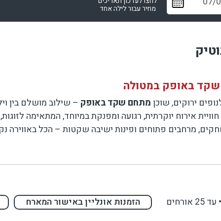
לחצו לעדכון תאריכים
מחיר עבור לילה אחד
וטיק
ת שקד באופק במטולה
לנופים ירוקים, שוכן
מתחם שקד באופק
– שילוב מושלם בין ויל
 חוויית אירוח יוקרתית, רגועה ומפנקת במיוחד, המתאימה לזוגו
שחקים, מרחבים פתוחים ופינות ישיבה שקטות – הכל באווירה נ
ה ומוקפדת
צב ברמה גבוהה, המעניק נוחות מלאה וחוויית נופש איכותית:
עד 25 אורחים
הזמנות אונליין באישור המארח