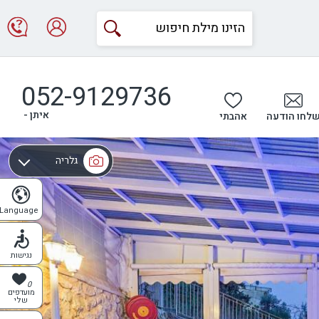
052-9129736
איתן -
לחו הודעה
אהבתי
גלריה
מפה
Language
נגישות
0
מועדפים
שלי