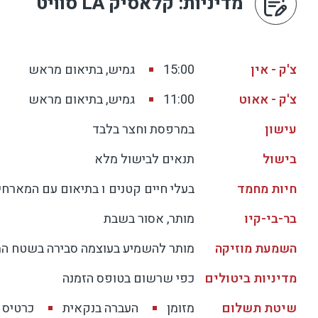
מדיניות
: קלאסיק LA סוויט
צ'ק - אין
15:00
גמיש, בתיאום מראש
צ'ק - אאוט
11:00
גמיש, בתיאום מראש
עישון
במרפסת וחצר בלבד
בישול
תנאים לבישול מלא
חיות מחמד
בעלי חיים קטנים
ו בתיאום עם המארחי
בר-בי-קיו
מותר, אסור בשבת
השמעת מוזיקה
מותר להשמיע בעוצמה סבירה בשטח ה
מדיניות ביטולים
כפי שרשום בטופס הזמנה
שיטת תשלום
מזומן
העברה בנקאית
כרטיס 