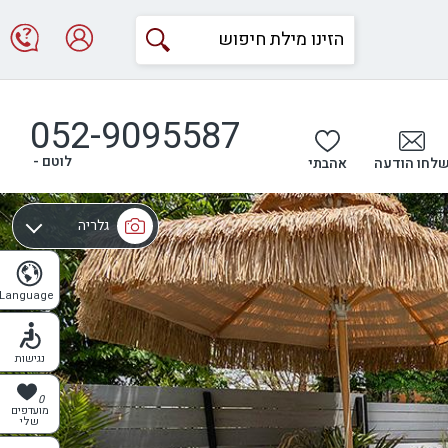
052-9095587
לוטם -
לחו הודעה
אהבתי
גלריה
מפה
Language
נגישות
0
מועדפים
שלי