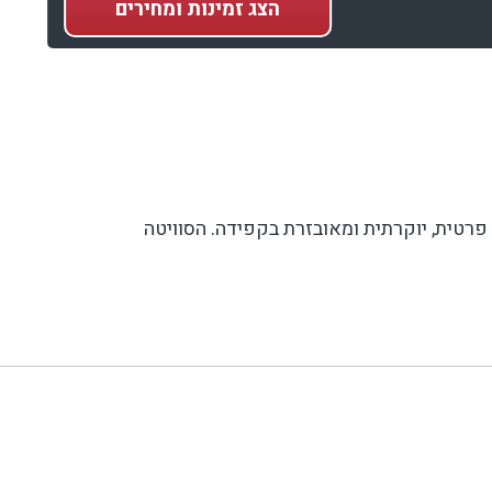
הצג
זמינות ומחירים
רטית, יוקרתית ומאובזרת בקפידה. הסוויטה
ית, שולחן אירוח, שמשייה רחבה וכל מה שצריך לפינוק
מושלם תחת כיפת השמיים. הפנים ממשיך את תחושת הפאר. הסוויטה מחולקת לחלל מרכזי פתוח ומרווח ובו סלון מעוצב, פינת אוכל, טלוויזיה חכמה 65 אינץ', ארון בגדים, בר
שמזמינה אתכם לרגעים של רוגע והתנתקות.
מיטה זוגית רחבה, וילונות האפלה, טלוויזיה בגודל 65 אינץ', מיזוג אוויר, וכן חדר רחצה צמוד ומפנק הכולל את כל מוצרי