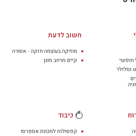
אלגנטיות, שולחן אירוח, שמשייה רחבה ופינת ברביקיו – הכל באו
תאימה לארוחות באוויר הפתוח.
חשוב לדעת
מוזיקה בעוצמה חזקה - אסורה
אווירה איכותית, ומתאימה במיוחד לחופשות רומנטיות או לנופ
קיים מרחב מוגן
 וסלולר
ים
ג, אמבטיית פרי-סטייל מפנקת, תאורה חמימה ואקוסטיקה שקטה.
ונות השנה.
וח
כיבוד
ה
קפסולות למכונת אספרסו