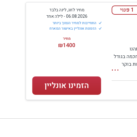
1 פנוי
מחיר לזוג, לינה בלבד
06.08.2026
-
לילה אחד
התחייבות למחיר הנמוך ביותר
הזמנות אונליין באישור המארח
מחיר
₪1400
הנו
 במיוחד לשני זוגות חברים או למשפחה שמעדיפה פרטיות
חכמה בגודל
ות בוקר
קיים חדר
הזמינו אונליין
 בין שני חדרי שינה זהים לבין מתחם פרטי ושקט