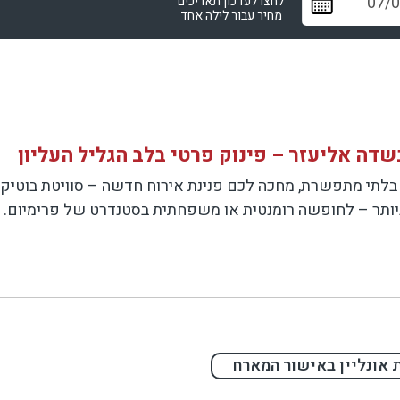
לחצו לעדכון תאריכים
מחיר עבור לילה אחד
בלתי מתפשרת, מחכה לכם פנינת אירוח חדשה – סוויטת בוטיק פ
ביותר – לחופשה רומנטית או משפחתית בסטנדרט של פרימיום.
 עם חצר מטופחת הכוללת ג'קוזי ספא חיצוני גדול, פינת ישיבה אלגנט
ת קפה ועוד. במרכז החלל ניצבת אמבטיה עגולה בעיצוב יוקרתי, 
מהחלל המרכזי מובילה דלת לחדר פרטי ומפואר, ובו 
 אונליין באישור המארח
 קטן.