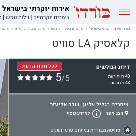
אירוח יוקרתי בישראל
צימרים יוקרתיים
|
וילות נופש
|
מ
בורדו אירוח יוקרתי בישראל
צימרים באיזורים צפון
צימרים ב גליל עליון
צימרים
קלאסיק LA סוויט
לכל חוות הדעת
דירוג הגולשים
5
/5
43
חוות דעת
43
מדורגות
צימרים בגליל עליון , שדה אליעזר
הצג מפה
למידע נוסף
סוויטה מבודדת במתחם פרטי ושקט