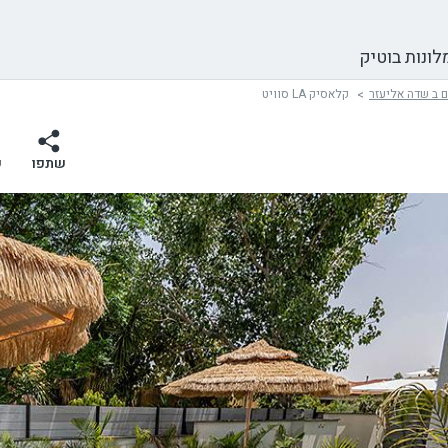
לונות בוטיק
 ב שדה אליעזר
קלאסיק LA סוויט
שתפו
ש