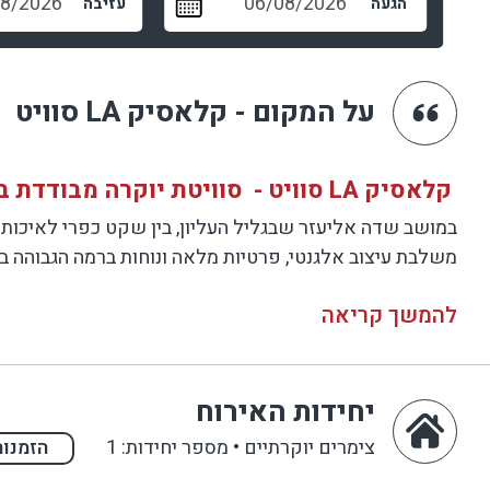
הגעה
עזיבה
על המקום - קלאסיק LA סוויט
קלאסיק LA סוויט - סוויטת יוקרה מבודדת בשדה אליעזר – פינוק פרטי בלב הגליל העליון
במושב שדה אליעזר שבגליל העליון, בין שקט כפרי לאיכות 
משלבת עיצוב אלגנטי, פרטיות מלאה ונוחות ברמה הגבוהה 
להמשך קריאה
סוויטה קלאסיק LA שוכנת במתחם פרטי ושקט,
ישיבה, מטבח מאובזר – כולל כיריים, מקרר, מיקרוגל, מכונ
יחידות האירוח
צימרים יוקרתיים
•
מספר יחידות: 1
הזמנות
הטואלטיקה הנדרשים, מגבות איכותיות, ותשומת לב לכל פרט