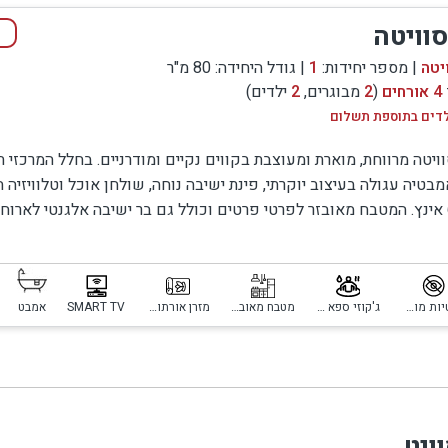
וויטה
יטה
| מספר יחידות:
1
| גודל היחידה: 80 מ"ר
4 אורחים
(
2
מבוגרים,
2
ילדים)
לדים בתוספת תשלום
ויטה מרווחת, מוארת ומעוצבת בקווים נקיים ומודרניים. בחלל המרכזי ת
ם ונפרדים, כאשר לכל חדר שינה חדר רחצה פרטי משלו. זו חלוקה נוחה
בטיה עגולה בעיצוב יוקרתי, פינת ישיבה נוחה, שולחן אוכל וטלוויזיה 
65 אינץ. המטבח מאובזר לפרטי פרטים וכולל גם בר ישיבה אלגנטי לארוח
ת או דרינק זוגי בערב. בנוסף למיטה הזוגית וחדר הרחצה בחלל הפתוח 
ה פרטי ומפנק, הכולל מיטה זוגית וחדר רחצה נוסף.
ניינות באירוח איכותי עם חלוקה חכמה של חללי הלינה. השילוב
פרטיות מוחלטת
ג'קוזי ספא פרטי
מטבח מאובזר
מזרן אורתופדי
SMART TV
אמבט