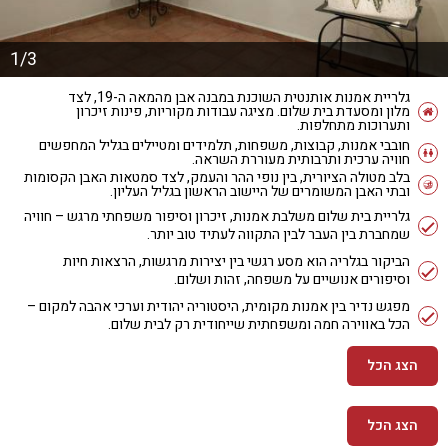
1/3
גלריית אמנות אותנטית השוכנת במבנה אבן מהמאה ה-19, לצד
מלון ומסעדת בית שלום. מציגה עבודות מקוריות, פינות זיכרון
ותערוכות מתחלפות.
חובבי אמנות, קבוצות, משפחות, תלמידים ומטיילים בגליל המחפשים
חוויה ערכית ותרבותית מעוררת השראה.
בלב מטולה הציורית, בין נופי ההר והעמק, לצד סמטאות האבן הקסומות
ובתי האבן המשומרים של היישוב הראשון בגליל העליון.
גלריית בית שלום משלבת אמנות, זיכרון וסיפור משפחתי מרגש – חוויה
שמחברת בין העבר לבין התקווה לעתיד טוב יותר.
הביקור בגלריה הוא מסע רגשי בין יצירות מרגשות, הרצאות חיות
וסיפורים אנושיים על משפחה, זהות ושלום.
מפגש נדיר בין אמנות מקומית, היסטוריה יהודית וערכי אהבה למקום –
הכל באווירה חמה ומשפחתית שייחודית רק לבית שלום.
הצג הכל
הצג הכל