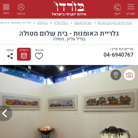
ניווט
אירוח יוקרתי בישראל
ייעוץ
כניסה
תפריט
בורדו אירוח יוקרתי בישראל
באיזורים צפון
ב גליל עליון
ב מטולה
גלריית האומנות - בית ש
גלריית האומנות - בית שלום מטולה
בגליל עליון , מטולה
מריים הוד-פיין -
אהבתי
הזמינו
שתפו
04-6940767