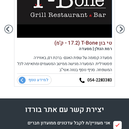
טי בון T-Bone (17.2 - ק'מ)
חדר אוכל
רמת הגולן | מסעדה
רמת הג
ל
מסעדה קסומה על שפת האגם- ברכת רם, באווירה
חדר הא
פסטורלית. המסעדה מגישה ממיטב המטעמים ומתאימה לכל
לקהל 
,
המשפחה. סניף נוסף בנווה אטי"ב
.
למידע נוסף
0120
054-2283383
יצירת קשר עם אתר בורדו
אני מעוניין/ת לקבל עדכונים ממועדון חברים