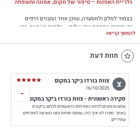
גלריית האמנות – סיפור של מקום, אמונה ומשפחה
בצמוד למלון ולמסעדה, שוכן אחד המבנים היפים
והעתיקים במתחם בית שלום – גלריית האמנות. זהו
להמשך קריאה
מרחב תרבותי חם ומרגש, שבו נפגשים סיפור, היסטוריה
ורגש אנושי עמוק.
הגלריה נוסדה על-ידי מרים וחיים הוד-פיין, בני למשפחה
חוות דעת
שורשית במטולה, שהפכה את המקום למרכז חוויתי
המשלב בין אמנות, זהות וערכים. בין קירות האבן שנבנו
עוד במאה ה-19 מוצגות יצירות מקוריות של אמנים
צוות בורדו ביקר במקום
צ
מקומיים ועבודות אישיות של מרים, המשקפות נושאים
16/10/2025
-
של זיכרון, אמונה ושייכות.
סקירה ראשונית - צוות בורדו ביקר במקום
אתם מוזמנים להיות האורחים הראשונים לכתוב ביקורת
מבקרי הגלריה מוזמנים להתרשם מיצירות עוצמתיות,
באתר. ספרו לנו איך היה, שתפו חוויות ותנו השראה לאורחים
ובהן:
עתידיים.
סדרת שש עבודות על טליתות – מחווה לאור הרוחני