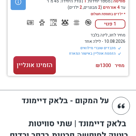
סוויטה
| מספר יחידות:
1
| גודל היחידה: 45 מ"ר
עד
4 אורחים
(
2
מבוגרים,
2
ילדים)
* ילדים בתוספת תשלום
1 פנוי
מחיר לזוג, לינה בלבד
10.08.2026
-
לילה אחד
מכבדים שוברי מילואים
הזמנות אונליין באישור המארח
הזמינו אונליין
מחיר
₪1300
על המקום - בלאק דיימונד
בלאק דיימונד | שתי סוויטות
בוטיק לחופשה פרטית בכפר ורדים