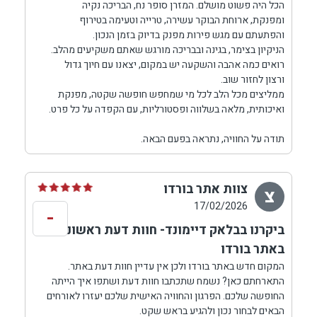
הכל היה פשוט מושלם. המזרן סופר נח, הבריכה נקיה
ומפנקת, ארוחת הבוקר עשירה, טרייה וטעימה בטירוף
והפתעתם עם מגש פירות מפנק בדיוק בזמן הנכון.
הניקיון בצימר, בגינה ובבריכה מורגש שאתם משקיעים מהלב.
רואים כמה אהבה והשקעה יש במקום, יצאנו עם חיוך גדול
ורצון לחזור שוב.
ממליצים מכל הלב לכל מי שמחפש חופשה שקטה, מפנקת
ואיכותית, מלאה בשלווה ופסטורליות, עם הקפדה על כל פרט.
תודה על החוויה, נתראה בפעם הבאה.
צוות אתר בורדו
צ
17/02/2026
-
ביקרנו בבלאק דיימונד- חוות דעת ראשונית
באתר בורדו
המקום חדש באתר בורדו ולכן אין עדיין חוות דעת באתר.
התארחתם כאן? נשמח שתכתבו חוות דעת ושתפו איך הייתה
החופשה שלכם. הפרגון והחוויה האישית שלכם יעזרו לאורחים
הבאים לבחור נכון ולהגיע בראש שקט.