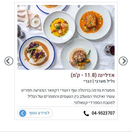
אדלינה (11.8 - ק'מ)
מסעדת 
גליל מערבי | כברי
כנרת 
מסעדת גורמה בניהולה שף רושדי דקוואר המציעה תפריט
מסעדת 
עשיר ואיכותי המשלב בין הטעמים והחומרים של הגליל
בקיבו
למטבח הספרדי-קטאלוני.
למידע נוסף
3996
04-9523707