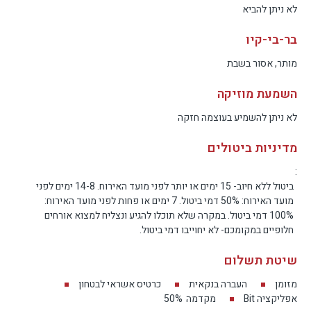
לא ניתן להביא
למה לבחור ב-בלאק דיימונד?
בר-בי-קיו
סוויטה לזוגות בלבד עם בריכת גלישה מחוממת, ג’קוזי
מותר, אסור בשבת
מובנה וסאונה יבשה
השמעת מוזיקה
חצר מסודרת עם דשא סינטטי, מיטות שיזוף, מקלחון
לא ניתן להשמיע בעוצמה חזקה
חוץ ועמדת BBQ גז
מדיניות ביטולים
סוויטה נוספת לזוג + 2 עם Soft Tub, מיטה זוגית וספה
:
ביטול ללא חיוב- 15 ימים או יותר לפני מועד האירוח. 14-8 ימים לפני
נפתחת
מועד האירוח: 50% דמי ביטול. 7 ימים או פחות לפני מועד האירוח:
100% דמי ביטול. במקרה שלא תוכלו להגיע ונצליח למצוא אורחים
בשתי הסוויטות: מטבחון ללא בישול + מכונת אספרסו
חלופיים במקומכם- לא יחוייבו דמי ביטול.
שיטת תשלום
לוקיישן שקט ומבוקש: כפר ורדים, גליל מערבי
מזומן
העברה בנקאית
כרטיס אשראי לבטחון
אפליקציה Bit
מקדמה
50%