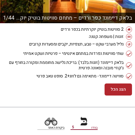
בלאק דיימונד כפר ורדים – מתחם סוויטות בוטיק יוקרתיות
1/44
2 סוויטות בוטיק יוקרתיות בכפר ורדים
זוגות | משפחה קטנה
גליל מערבי שקט – טבע, תצפיות, יקבים ומסעדות קרובים
שתי סוויטות נפרדות במתחם אינטימי – פרטיות ושקט אמיתי
בלאק דיימונד (זוגות בלבד): בריכת גלישה מחוממת ומקורה בחורף עם
ג׳קוזי מובנה וסאונה פרטית
סוויטה דיימונד- מתאימה גם לזוג+2. סופט טאב פרטי
הצג הכל
מידע נוסף
5
בורדו
ביקורת האתר