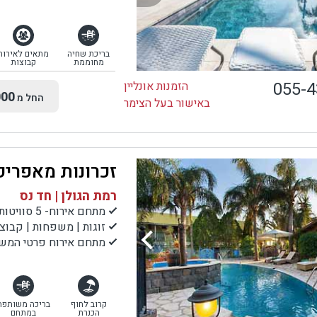
בריכת שחיה
מתאים לאירוח
מחוממת
קבוצות
055-
הזמנות אונליין
00
החל מ
באישור בעל הצימר
זכרונות מאפריק
רמת הגולן | חד נס
מתחם אירוח- 5 סוויטות
זוגות | משפחות | קבוצ
מתחם אירוח פרטי המש
קרוב לחוף
בריכה משותפת
הכנרת
במתחם