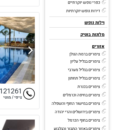
בין 
כפרי נופש יוקרתיים
שלוו
דירות נופש יוקרתיות
בנוי
בנוי
וילות נופש
בח
מלונות בוטיק
במר
אזורים
צימרים ברמת הגולן
צימרים בגליל עליון
צימרים בגליל מערבי
צימרים בגליל תחתון
צימרים בכנרת
9121261
צימרים בחיפה וכרמלים
ציפי / מוטי
צימרים במישור החוף והשפלה
צימרים בירושלים והרי יהודה
צימרים בחוף הכרמל
צימרים באזור התבור והגלבוע