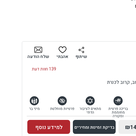
ים
בה
,
ים
ם,
שיתוף
אהבתי
שלח הודעה
ף
139 חוות דעת
שוב
ר
, קרוב לכנרת
ר
יכת
בריכה פרטית
מתאים לציבור
פרטיות מוחלטת
מיני בר
מחוממת
הדתי
וך
ומקורה
₪14
למידע נוסף
בדיקת זמינות ומחירים