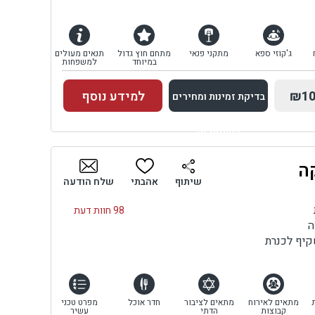
ג'קוזי ספא
מתקני פנאי
מתחם חוץ גדול
תנאים מעולים
במיוחד
למשפחות
₪10
למידע נוסף
בדיקת זמינות ומחירים
למתחם זה
ה
בדיקת זמינות ומחירים
שיתוף
אהבתי
שלח הודעה
98 חוות דעת
ה
קיף לכנרת
מתאים לאירוח
מתאים לציבור
חדר אוכל
מפרט טכני
קבוצות
הדתי
עשיר