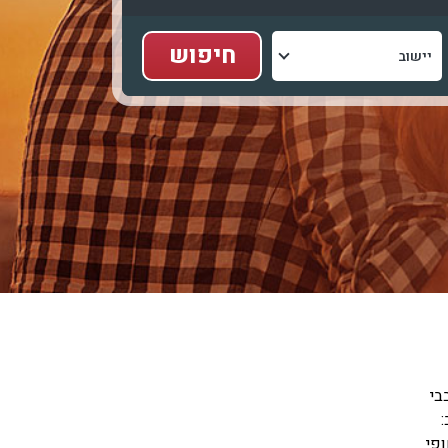
בי
:
פי