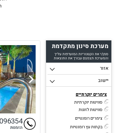
ה
יוק
קונ
הח
ש
מערכת סינון מתקדמת
בין
סמן/י את הקטגוריות המועדפות עליך
על 
והמערכת תצמצם עבורך את התוצאות
המ
פתוח
נה
מ
או
צימרים יוקרתיים
מעדי
סוויטות יוקרתיות
ש
סוויטות לזוגות
האו
צימרים רומנטיים
9096354
בקתות עץ רומנטיות
הזמנות