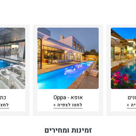
נים
אופא - Oppa
כתר
ה »
לחצו לצפיה »
לחצו
זמינות ומחירים