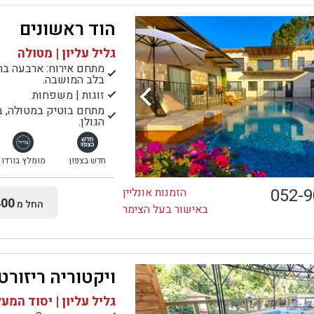
הוד ראשונים
גליל עליון | מטולה
מתחם אירוח: ארבעה בתי
בלב המושבה.
זוגות | משפחות
מתחם בוטיק במטולה, בי
הגולן.
חדש בצפון
מומלץ בורדו
052-
הזמנות אונליין
00
החל מ
באישור בעל הצימר
ויקטוריה ריזורט
גליל עליון | יסוד המע