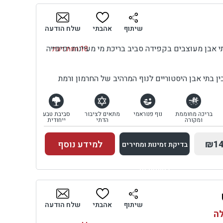
בדיקת זמינות ומחירים
שיתוף
אהבתי
שלח הודעה
 אבן מעוצבים בקפידה סביב בריכת מי מעיינות יפיפייה
18 חוות דעת
ן בתי אבן היסטוריים לנוף המרהיב של החרמון ורמת
בריכה מחוממת
נוף פנוראמי
מתאים לציבור
סביבת טבע
ומקורה
הדתי
ייחודית
₪14
למידע נוסף
בדיקת זמינות ומחירים
למתחם זה
בדיקת זמינות ומחירים
שיתוף
אהבתי
שלח הודעה
לה