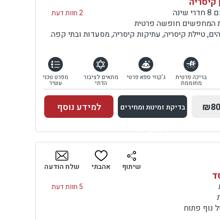
 קיסריה
ינה
2 חוות דעת
ות המחפשים חופשה פרטית
ם, טיילת קיסריה, עתיקות קיסריה, מסעדות ובתי קפה.
בריכה פרטית
ג'קוזי ספא פרטי
מתאים לציבור
מפרט טכני
מחוממת
הדתי
עשיר
₪80
למידע נוסף
בדיקת זמינות ומחירים
למתחם זה
בדיקת זמינות ומחירים
שיתוף
אהבתי
שלח הודעה
סד
5 חוות דעת
 נוף פתוח