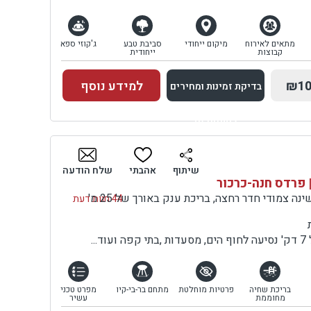
מתאים לאירוח
מיקום ייחודי
סביבת טבע
ג'קוזי ספא
קבוצות
ייחודית
₪10
למידע נוסף
בדיקת זמינות ומחירים
למתחם זה
בדיקת זמינות ומחירים
שיתוף
אהבתי
שלח הודעה
 פרדס חנה-כרכור
וילה עם סלון ו-7 חדרי שינה צמודי חדר רחצה, בריכת ענק באורך של 25 מ'
44 חוות דעת
..
בריכת שחיה
פרטיות מוחלטת
מתחם בר-בי-קיו
מפרט טכני
מחוממת
עשיר