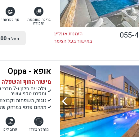
בריכה מחוממת
נוף פנוראמי
ומקורה
055-
הזמנות אונליין
00
החל מ
באישור בעל הצימר
אופא - Oppa
מישור החוף והשפלה |
ומפרט טכני עשיר
זוגות, משפחות וקבוצות
מתחם פרטי במרחק של 7 דק' נסיעה לחוף הים, מסעדות ,בתי קפה ועוד.
מומלץ בורדו
קרוב לים