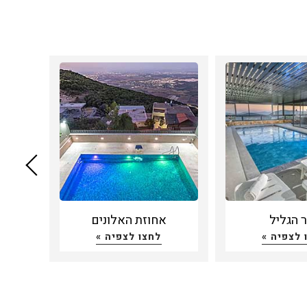
 הגליל
אחוזת האלונים
סו
 לצפיה »
לחצו לצפיה »