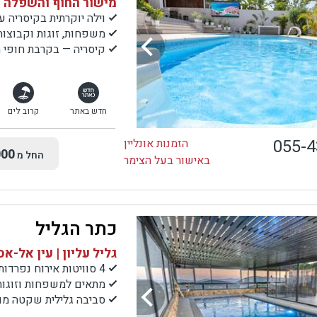
מישור החוף והשפלה |
וילה יוקרתית בקיסריה עם 8 חדרי ש
משפחות, זוגות וקבוצ
קיסריה — בקרבת חופי הי
חדש באתר
קרוב לים
055-
הזמנות אונליין
00
החל מ
באישור בעל הצימר
כתר הגליל
גליל עליון | עין אל-א
4 סוויטות אירוח נפרדות
מתאים למשפחות וזוגות
סביבה גלילית שקטה מול