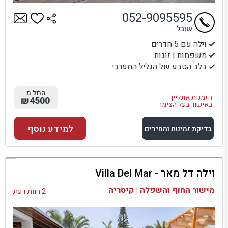
052-9095595
שובל
וילה עם 5 חדרים
משפחות | זוגות
בלב הטבע של הגליל המערבי
החל מ
הזמנות אונליין
₪4500
באישור בעל הצימר
למידע נוסף
בדיקת זמינות ומחירים
למתחם זה
וילה דל מאר - Villa Del Mar
בדיקת זמינות ומחירים
מישור החוף והשפלה | קיסריה
2 חוות דעת