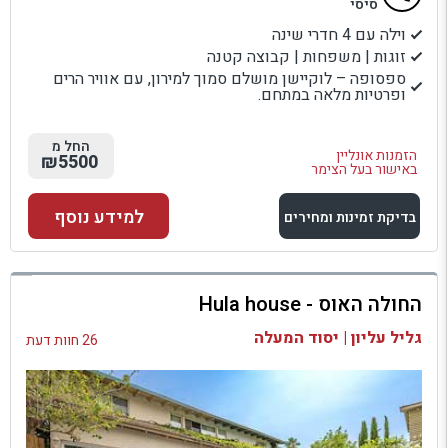
סיסי
וילה עם 4 חדרי שינה
זוגות | משפחות | קבוצה קטנה
ספסופה – לוקיישן מושלם סמוך למירון, עם אוויר הרים
ופרטיות מלאה במתחם.
החל מ
הזמנות אונליין
₪5500
באישור בעל הצימר
למידע נוסף
בדיקת זמינות ומחירים
למתחם זה
החולה האוס - Hula house
בדיקת זמינות ומחירים
גליל עליון | יסוד המעלה
26 חוות דעת