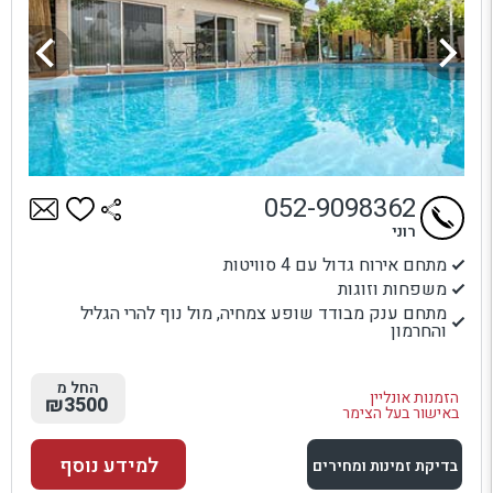
052-9098362
רוני
מתחם אירוח גדול עם 4 סוויטות
משפחות וזוגות
מתחם ענק מבודד שופע צמחיה, מול נוף להרי הגליל
והחרמון
החל מ
הזמנות אונליין
₪3500
באישור בעל הצימר
למידע נוסף
בדיקת זמינות ומחירים