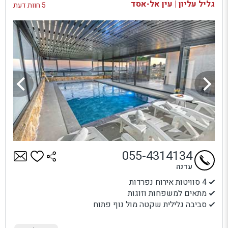
גליל עליון | עין אל-אסד
5 חוות דעת
055-4314134
עדנה
4 סוויטות אירוח נפרדות
מתאים למשפחות וזוגות
סביבה גלילית שקטה מול נוף פתוח