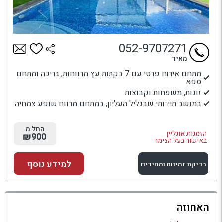
052-9707271
מאיר
מתחם אירוח פרטי עם 7 בקתות עץ מרווחות, בריכה ומתחם
ספא
זוגות, משפחות וקבוצות
במושב תיירותי שבגליל העליון, במתחם מרווח שופע צמחיה
החל מ
הזמנות אונליין
₪900
באישור בעל הצימר
למידע נוסף
בדיקת זמינות ומחירים
למתחם זה
האחוזה
בדיקת זמינות ומחירים