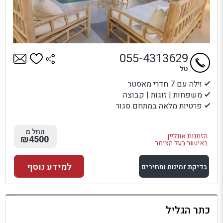
055-4313629
טל
וילה עם 7 חדרי מאסטר
משפחות | זוגות | קבוצה
פרטיות מלאה במתחם סגור
החל מ
הזמנות אונליין
₪4500
באישור בעל הצימר
למידע נוסף
בדיקת זמינות ומחירים
למתחם זה
כתר הגליל
בדיקת זמינות ומחירים