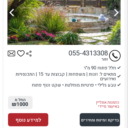
055-4313308
זהר
חלל פתוח 90 מ"ר
מתאים ל: זוגות | משפחות | קבוצות עד 15 | התכנסויות
ואירועים
טבע גלילי • פרטיות מוחלטת • שקט ונוף פתוח
החל מ
הזמנות אונליין
₪1000
באישור מיידי
למידע נוסף
בדיקת זמינות ומחירים