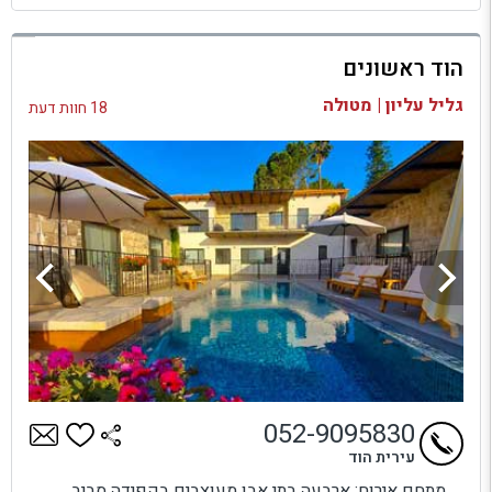
למתחם זה
הוד ראשונים
בדיקת זמינות ומחירים
גליל עליון | מטולה
18 חוות דעת
052-9095830
עירית הוד
מתחם אירוח: ארבעה בתי אבן מעוצבים בקפידה סביב