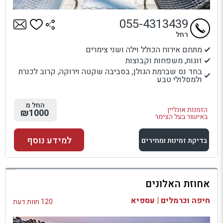
055-4313439
רחל
מתחם אירוח הכולל וילה ושני צימרים
זוגות, משפחות וקבוצות
בחד נס שברמת הגולן, בסביבה שקטה וירוקה, קרוב לכנרת
ולמסלולי טבע
החל מ
הזמנות אונליין
₪1000
באישור בעל הצימר
למידע נוסף
בדיקת זמינות ומחירים
למתחם זה
אחוזת האלונים
בדיקת זמינות ומחירים
חיפה וכרמלים | עספיא
120 חוות דעת