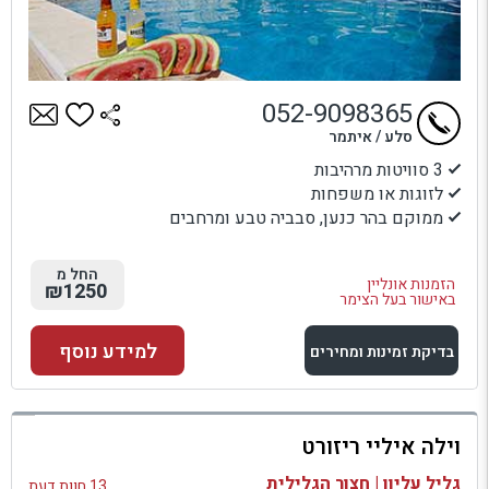
052-9098365
סלע / איתמר
3 סוויטות מרהיבות
לזוגות או משפחות
ממוקם בהר כנען, סבביה טבע ומרחבים
החל מ
הזמנות אונליין
₪1250
באישור בעל הצימר
למידע נוסף
בדיקת זמינות ומחירים
למתחם זה
וילה איליי ריזורט
בדיקת זמינות ומחירים
גליל עליון | חצור הגלילית
13 חוות דעת