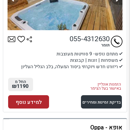
055-4312630
תומר
מתחם נופש- 9 סוויטות מעוצבות
משפחות | זוגות | קבוצות
ריזורט חדש ויוקרתי ביסוד המעלה, בלב הגליל העליון
החל מ
הזמנות אונליין
₪1190
באישור בעל הצימר
למידע נוסף
בדיקת זמינות ומחירים
למתחם זה
אופא - Oppa