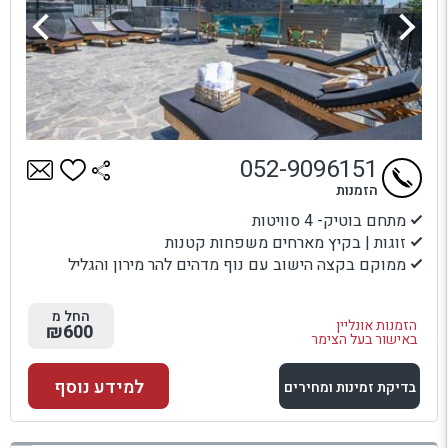
052-9096151
הזמנות
מתחם בוטיק- 4 סוויטות
זוגות | בקיץ מארחים משפחות קטנות
ממוקם בקצה הישוב עם נוף מדהים להר מירון והגליל
החל מ
הזמנות אונליין
₪600
באישור בעל הצימר
למידע נוסף
בדיקת זמינות ומחירים
למתחם זה