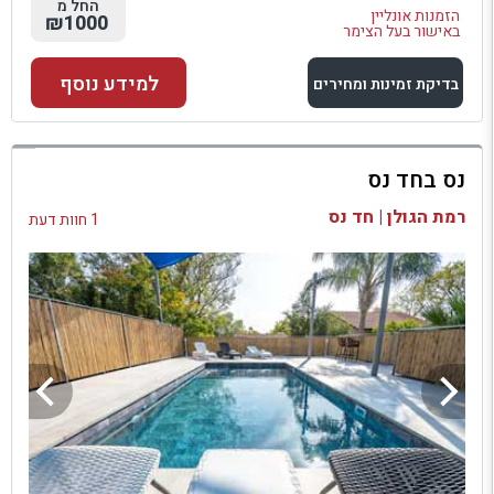
החל מ
הזמנות אונליין
₪1000
באישור בעל הצימר
למידע נוסף
בדיקת זמינות ומחירים
למתחם זה
נס בחד נס
בדיקת זמינות ומחירים
רמת הגולן | חד נס
1 חוות דעת