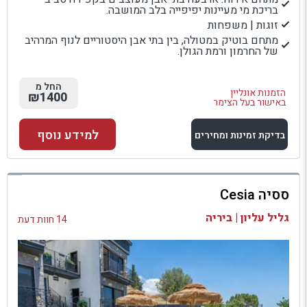
בריכת מי מעיינות יפיפייה בלב המושבה.
זוגות | משפחות
מתחם בוטיק במטולה, בין בתי אבן היסטוריים לנוף המרהיב
של החרמון ורמת הגולן.
החל מ
הזמנות אונליין
₪1400
באישור בעל הצימר
למידע נוסף
בדיקת זמינות ומחירים
למתחם זה
ססיה Cesia
בדיקת זמינות ומחירים
גליל עליון | ביריה
14 חוות דעת