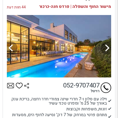
בדיקת זמינות ומחירים
מישור החוף והשפלה | פרדס חנה-כרכור
44 חוות דעת
052-9707407
רויטל
וילה עם סלון ו-7 חדרי שינה צמודי חדר רחצה, בריכת ענק
באורך של 25 מ' ומפרט טכני עשיר
זוגות, משפחות וקבוצות
מתחם פרטי במרחק של 7 דק' נסיעה לחוף הים, מסעדות