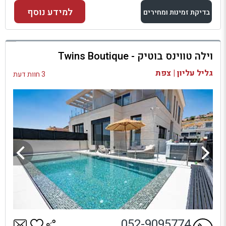
למידע נוסף
בדיקת זמינות ומחירים
למתחם זה
וילה טווינס בוטיק - Twins Boutique
בדיקת זמינות ומחירים
גליל עליון | צפת
3 חוות דעת
052-9095774