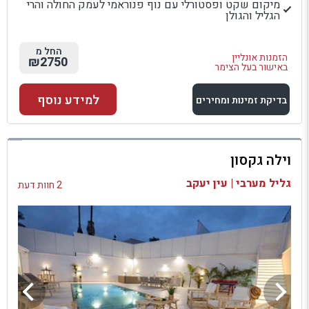
מיקום שקט ופסטורלי עם נוף פנוראמי לעמק החולה והרי
הגליל והגולן
החל מ
הזמנות אונליין
₪2750
באישור בעל הצימר
למידע נוסף
בדיקת זמינות ומחירים
למתחם זה
וילה גקסון
בדיקת זמינות ומחירים
גליל מערבי | עין יעקב
2 חוות דעת