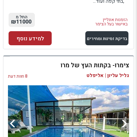
,בתי קפה ועוד...
החל מ
הזמנות אונליין
₪11000
באישור בעל הצימר
למידע נוסף
בדיקת זמינות ומחירים
למתחם זה
צימרו- בקתות העץ של מרו
בדיקת זמינות ומחירים
גליל עליון | אליפלט
8 חוות דעת