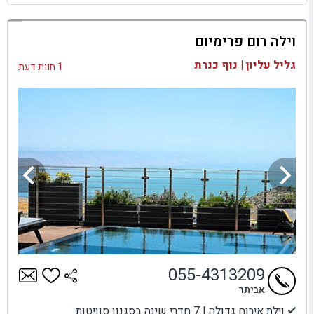
למתחם זה
וילה רום פרימיום
בדיקת זמינות ומחירים
גליל עליון | נוף כנרת
1 חוות דעת
055-4313209
אביתר
וילת אירוח גדולה | 7 חדרי שינה בסגנון סוויטות