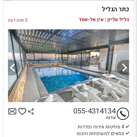
כתר הגליל
בדיקת זמינות ומחירים
גליל עליון | עין אל-אסד
5 חוות דעת
055-4314134
עדנה
4 סוויטות אירוח נפרדות
מתאים למשפחות וזוגות