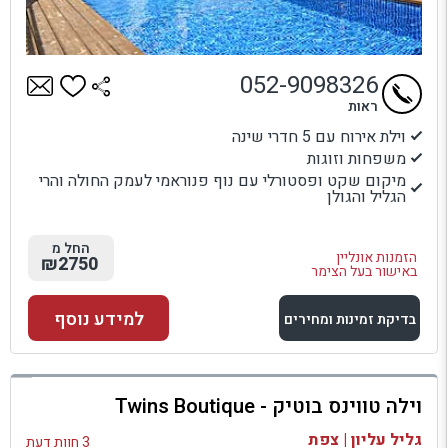
052-9098326
ראות
וילת אירוח עם 5 חדרי שינה
משפחות וזוגות
מיקום שקט ופסטורלי עם נוף פנוראמי לעמק החולה והרי
הגליל והגולן
החל מ
הזמנות אונליין
₪2750
באישור בעל הצימר
למידע נוסף
בדיקת זמינות ומחירים
למתחם זה
וילה טווינס בוטיק - Twins Boutique
בדיקת זמינות ומחירים
גליל עליון | צפת
3 חוות דעת