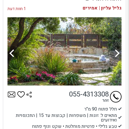
בדיקת זמינות ומחירים
גליל עליון | אמירים
1 חוות דעת
055-4313308
זהר
חלל פתוח 90 מ"ר
מתאים ל: זוגות | משפחות | קבוצות עד 15 | התכנסויות
ואירועים
טבע גלילי • פרטיות מוחלטת • שקט ונוף פתוח