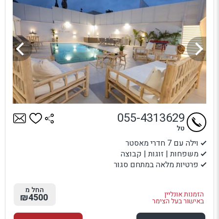
055-4313629
טל
וילה עם 7 חדרי מאסטר
משפחות | זוגות | קבוצה
פרטיות מלאה במתחם סגור
החל מ
הזמנות אונליין
₪4500
באישור בעל הצימר