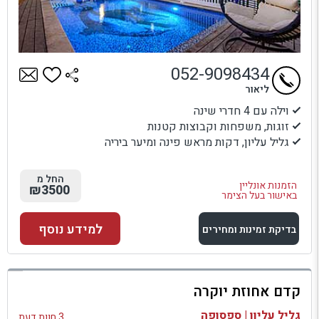
052-9098434
ליאור
וילה עם 4 חדרי שינה
זוגות, משפחות וקבוצות קטנות
גליל עליון, דקות מראש פינה ומיער ביריה
החל מ
הזמנות אונליין
₪3500
באישור בעל הצימר
למידע נוסף
בדיקת זמינות ומחירים
למתחם זה
קדם אחוזת יוקרה
בדיקת זמינות ומחירים
גליל עליון | ספסופה
3 חוות דעת