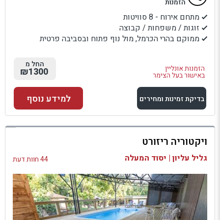
הזמנות
מתחם אירוח - 8 סוויטות
זוגות / משפחות / קבוצה
ממוקם בהרי הכרמל, מול נוף פתוח ובסביבה פרטית
החל מ
הזמנות אונליין
₪1300
באישור בעל הצימר
למידע נוסף
בדיקת זמינות ומחירים
למתחם זה
ויקטוריה ריזורט
בדיקת זמינות ומחירים
גליל עליון | יסוד המעלה
44 חוות דעת