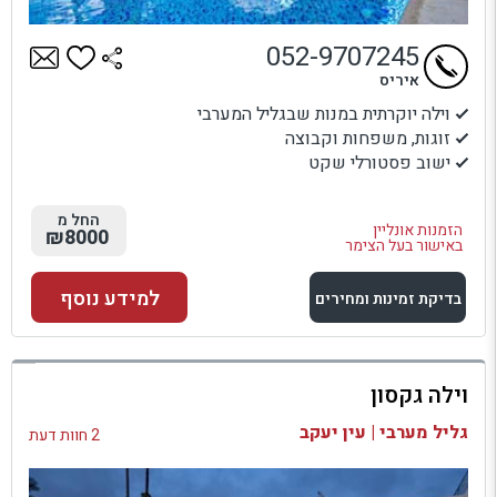
052-9707245
איריס
וילה יוקרתית במנות שבגליל המערבי
זוגות, משפחות וקבוצה
ישוב פסטורלי שקט
החל מ
הזמנות אונליין
₪8000
באישור בעל הצימר
למידע נוסף
בדיקת זמינות ומחירים
למתחם זה
וילה גקסון
בדיקת זמינות ומחירים
גליל מערבי | עין יעקב
2 חוות דעת