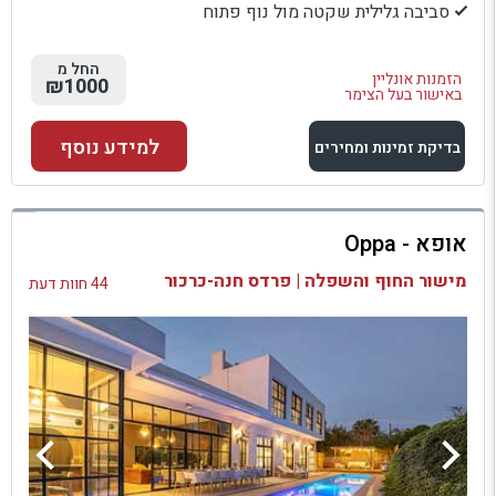
סביבה גלילית שקטה מול נוף פתוח
החל מ
הזמנות אונליין
₪1000
באישור בעל הצימר
למידע נוסף
בדיקת זמינות ומחירים
למתחם זה
אופא - Oppa
בדיקת זמינות ומחירים
מישור החוף והשפלה | פרדס חנה-כרכור
44 חוות דעת