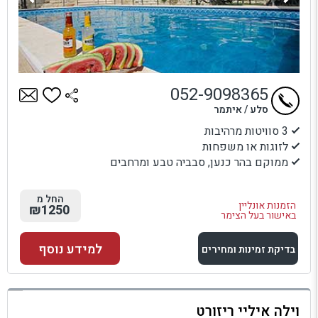
052-9098365
סלע / איתמר
3 סוויטות מרהיבות
לזוגות או משפחות
ממוקם בהר כנען, סבביה טבע ומרחבים
החל מ
הזמנות אונליין
₪1250
באישור בעל הצימר
למידע נוסף
בדיקת זמינות ומחירים
למתחם זה
וילה איליי ריזורט