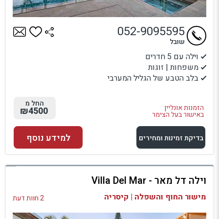
052-9095595
שובל
וילה עם 5 חדרים
משפחות | זוגות
בלב הטבע של הגליל המערבי
החל מ
הזמנות אונליין
₪4500
באישור בעל הצימר
למידע נוסף
בדיקת זמינות ומחירים
למתחם זה
וילה דל מאר - Villa Del Mar
בדיקת זמינות ומחירים
מישור החוף והשפלה | קיסריה
2 חוות דעת