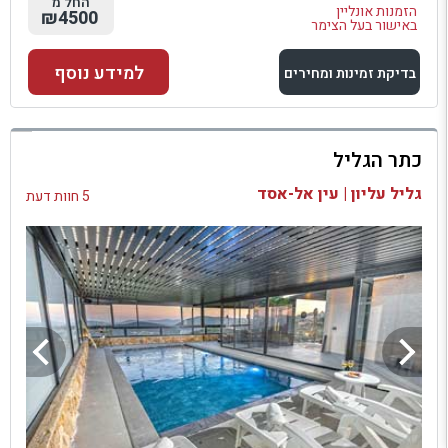
החל מ
הזמנות אונליין
₪4500
באישור בעל הצימר
למידע נוסף
בדיקת זמינות ומחירים
למתחם זה
כתר הגליל
בדיקת זמינות ומחירים
גליל עליון | עין אל-אסד
5 חוות דעת