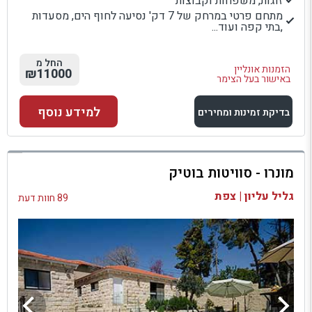
זוגות, משפחות וקבוצות
מתחם פרטי במרחק של 7 דק' נסיעה לחוף הים, מסעדות
,בתי קפה ועוד...
החל מ
הזמנות אונליין
₪11000
באישור בעל הצימר
למידע נוסף
בדיקת זמינות ומחירים
למתחם זה
מונרו - סוויטות בוטיק
בדיקת זמינות ומחירים
גליל עליון | צפת
89 חוות דעת