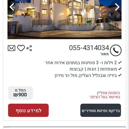
055-4314034
מאור
2 וילות ו- 3 סוויטות במתחם אירוח אחד
משפחות | זוגות | קבוצות
ביריה שבגליל העליון, מול הר מירון
החל מ
הזמנות אונליין
₪900
באישור בעל הצימר
למידע נוסף
בדיקת זמינות ומחירים
למתחם זה