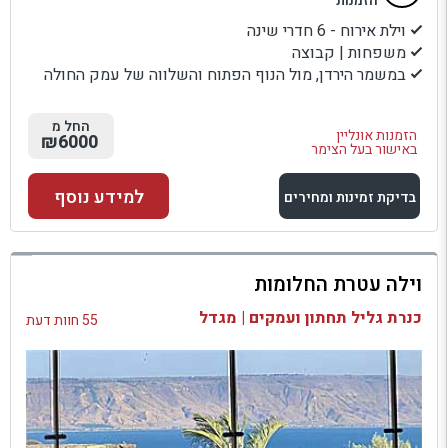
הזמנות
וילת אירוח - 6 חדרי שינה
משפחות | קבוצה
במשמר הירדן, מול הנוף הפתוח והשלווה של עמק החולה
החל מ
הזמנות אונליין
₪6000
באישור בעל הצימר
למידע נוסף
בדיקת זמינות ומחירים
למתחם זה
וילה עטרת החלומות
בדיקת זמינות ומחירים
כנרת גליל תחתון ועמקים | מגדל
55 חוות דעת