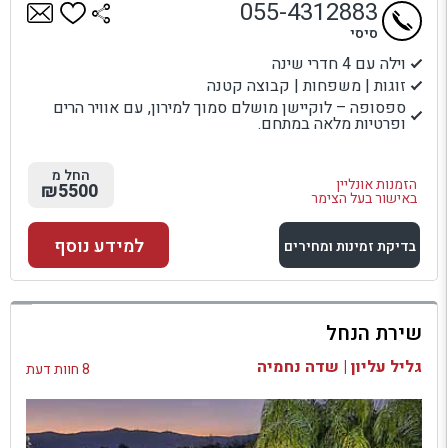
055-4312883
סיסי
וילה עם 4 חדרי שינה
זוגות | משפחות | קבוצה קטנה
ספסופה – לוקיישן מושלם סמוך למירון, עם אוויר הרים
ופרטיות מלאה במתחם.
החל מ
הזמנות אונליין
₪5500
באישור בעל הצימר
למידע נוסף
בדיקת זמינות ומחירים
למתחם זה
שירת הנחל
בדיקת זמינות ומחירים
גליל עליון | שדה נחמיה
8 חוות דעת