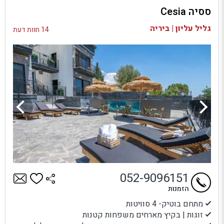
ססיה Cesia
בדיקת זמינות ומחירים
גליל עליון | ביריה
14 חוות דעת
052-9096151
הזמנות
מתחם בוטיק- 4 סוויטות
זוגות | בקיץ מארחים משפחות קטנות