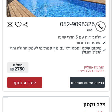
052-9098326
ראות
וילת אירוח עם 5 חדרי שינה
משפחות וזוגות
מיקום שקט ופסטורלי עם נוף פנוראמי לעמק החולה והרי
הגליל והגולן
החל מ
הזמנות אונליין
₪2750
באישור בעל הצימר
למידע נוסף
בדיקת זמינות ומחירים
למתחם זה
וילה גקסון
בדיקת זמינות ומחירים