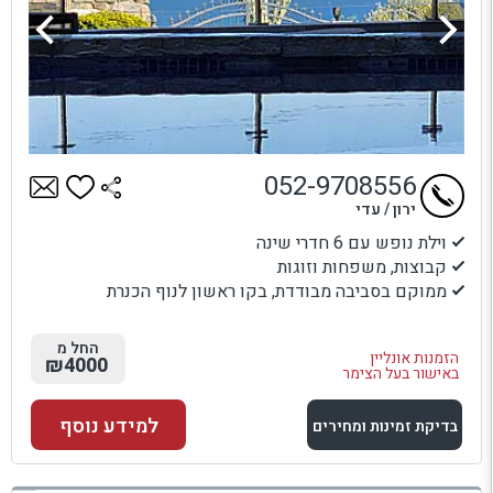
052-9708556
ירון / עדי
וילת נופש עם 6 חדרי שינה
קבוצות, משפחות וזוגות
ממוקם בסביבה מבודדת, בקו ראשון לנוף הכנרת
החל מ
הזמנות אונליין
₪4000
באישור בעל הצימר
למידע נוסף
בדיקת זמינות ומחירים
למתחם זה