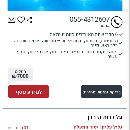
055-4312607
עמוס
6 חדרי שינה מאובזרים בנוחות מלאה
משפחות, זוגות וקבוצות איכות – חופשה פרטית ושקטה
בלב ראש פינה
פינה שקטה וציורית בראש פינה, מוקפת נוף ירוק וטבע
עשיר
החל מ
₪7000
למידע נוסף
בדיקת זמינות ומחירים
למתחם זה
על גדות הירדן
בדיקת זמינות ומחירים
גליל עליון | יסוד המעלה
31 חוות דעת