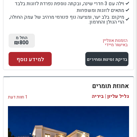
וילה עם 3 חדרי שינה, ובקתה נוספת נפרדת לזוגות בלבד
מתאים לזוגות ומשפחות
מיקום: בלב יער, ומציעה נוף פנורמי מרהיב של עמק החולה,
הרי הגולן והחרמון.
החל מ
הזמנות אונליין
₪800
באישור מיידי
למידע נוסף
בדיקת זמינות ומחירים
למתחם זה
אחוזת תומרים
בדיקת זמינות ומחירים
גליל עליון | ביריה
1 חוות דעת