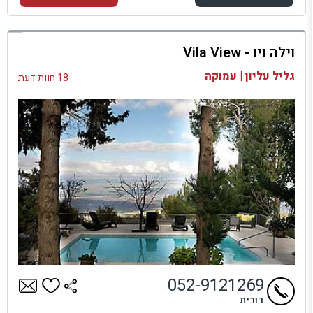
למתחם זה
וילה ויו - Vila View
בדיקת זמינות ומחירים
גליל עליון | עמוקה
18 חוות דעת
052-9121269
דורית