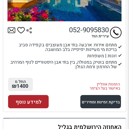
052-9095830
עירית הוד
מתחם אירוח: ארבעה בתי אבן מעוצבים בקפידה סביב
בריכת מי מעיינות יפיפייה בלב המושבה.
זוגות | משפחות
מתחם בוטיק במטולה, בין בתי אבן היסטוריים לנוף המרהיב
של החרמון ורמת הגולן.
החל מ
הזמנות אונליין
₪1400
באישור בעל הצימר
למידע נוסף
בדיקת זמינות ומחירים
למתחם זה
האחוזה הירושלמית בגליל