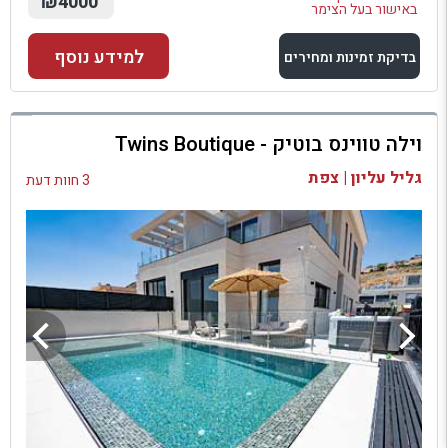
₪4000
באישור בעל הצימר
למידע נוסף
בדיקת זמינות ומחירים
למתחם זה
וילה טווינס בוטיק - Twins Boutique
בדיקת זמינות ומחירים
גליל עליון | צפת
3 חוות דעת