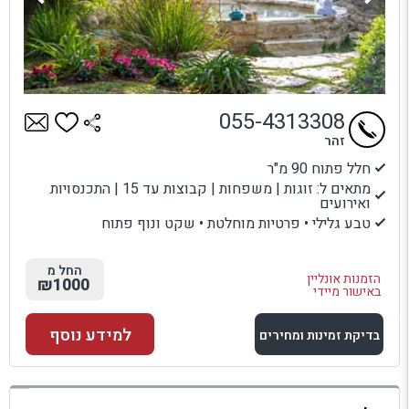
055-4313308
זהר
חלל פתוח 90 מ"ר
מתאים ל: זוגות | משפחות | קבוצות עד 15 | התכנסויות
ואירועים
טבע גלילי • פרטיות מוחלטת • שקט ונוף פתוח
החל מ
הזמנות אונליין
₪1000
באישור מיידי
למידע נוסף
בדיקת זמינות ומחירים
למתחם זה