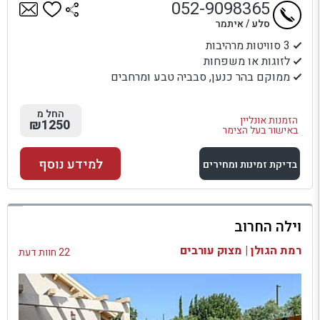
052-9098365
סלע / איתמר
3 סוויטות מרהיבות
לזוגות או משפחות
ממוקם בהר כנען, סבביה טבע ומרחבים
החל מ
הזמנות אונליין
₪1250
באישור בעל הצימר
למידע נוסף
בדיקת זמינות ומחירים
למתחם זה
וילה החרוב
בדיקת זמינות ומחירים
רמת הגולן | מצוק עורבים
22 חוות דעת