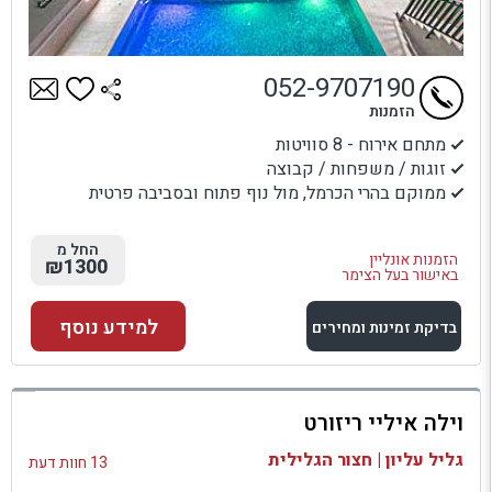
052-9707190
הזמנות
מתחם אירוח - 8 סוויטות
זוגות / משפחות / קבוצה
ממוקם בהרי הכרמל, מול נוף פתוח ובסביבה פרטית
החל מ
הזמנות אונליין
₪1300
באישור בעל הצימר
למידע נוסף
בדיקת זמינות ומחירים
למתחם זה
וילה איליי ריזורט
בדיקת זמינות ומחירים
גליל עליון | חצור הגלילית
13 חוות דעת