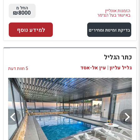
החל מ
הזמנות אונליין
₪8000
באישור בעל הצימר
למידע נוסף
בדיקת זמינות ומחירים
למתחם זה
כתר הגליל
בדיקת זמינות ומחירים
גליל עליון | עין אל-אסד
5 חוות דעת