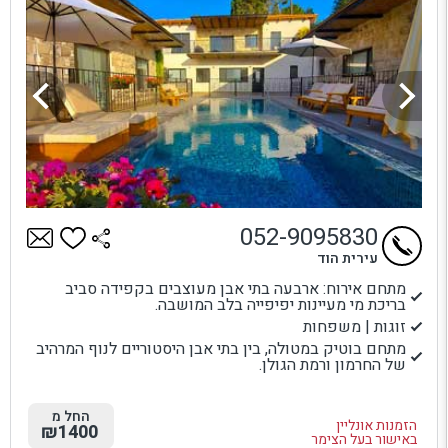
052-9095830
עירית הוד
מתחם אירוח: ארבעה בתי אבן מעוצבים בקפידה סביב
בריכת מי מעיינות יפיפייה בלב המושבה.
זוגות | משפחות
מתחם בוטיק במטולה, בין בתי אבן היסטוריים לנוף המרהיב
של החרמון ורמת הגולן.
החל מ
הזמנות אונליין
₪1400
באישור בעל הצימר