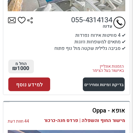
055-4314134
עדנה
4 סוויטות אירוח נפרדות
מתאים למשפחות וזוגות
סביבה גלילית שקטה מול נוף פתוח
החל מ
הזמנות אונליין
₪1000
באישור בעל הצימר
למידע נוסף
בדיקת זמינות ומחירים
למתחם זה
אופא - Oppa
בדיקת זמינות ומחירים
מישור החוף והשפלה | פרדס חנה-כרכור
44 חוות דעת