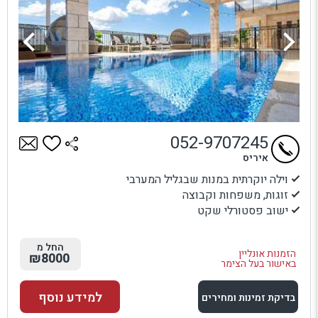
052-9707245
איריס
וילה יוקרתית במנות שבגליל המערבי
זוגות, משפחות וקבוצה
ישוב פסטורלי שקט
החל מ
הזמנות אונליין
₪8000
באישור בעל הצימר
למידע נוסף
בדיקת זמינות ומחירים