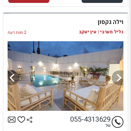
למתחם זה
וילה גקסון
בדיקת זמינות ומחירים
גליל מערבי | עין יעקב
2 חוות דעת
055-4313629
טל