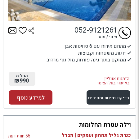
052-9121261
ציפי / מוטי
מתחם אירוח עם 6 סוויטות אבן
זוגות, משפחות וקבוצות
ממוקם בתוך גינה פורחת, מול נוף מרהיב
החל מ
הזמנות אונליין
₪990
באישור בעל הצימר
למידע נוסף
בדיקת זמינות ומחירים
למתחם זה
וילה עטרת החלומות
בדיקת זמינות ומחירים
כנרת גליל תחתון ועמקים | מגדל
55 חוות דעת