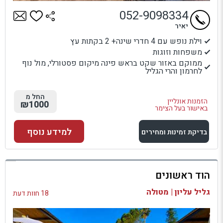
052-9098334
יאיר
וילת נופש עם 4 חדרי שינה+ 2 בקתות עץ
משפחות וזוגות
ממוקם באזור שקט בראש פינה מיקום פסטורלי, מול נוף
לחרמון והרי הגליל
החל מ
הזמנות אונליין
₪1000
באישור בעל הצימר
למידע נוסף
בדיקת זמינות ומחירים
למתחם זה
הוד ראשונים
בדיקת זמינות ומחירים
גליל עליון | מטולה
18 חוות דעת