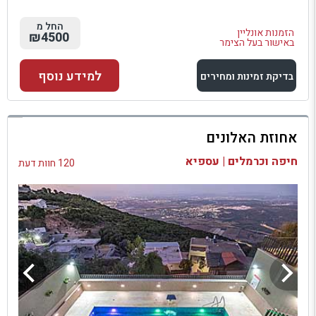
החל מ
הזמנות אונליין
₪4500
באישור בעל הצימר
למידע נוסף
בדיקת זמינות ומחירים
למתחם זה
אחוזת האלונים
בדיקת זמינות ומחירים
חיפה וכרמלים | עספיא
120 חוות דעת