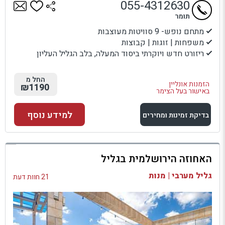
055-4312630
תומר
מתחם נופש- 9 סוויטות מעוצבות
משפחות | זוגות | קבוצות
ריזורט חדש ויוקרתי ביסוד המעלה, בלב הגליל העליון
החל מ
הזמנות אונליין
₪1190
באישור בעל הצימר
למידע נוסף
בדיקת זמינות ומחירים
למתחם זה
האחוזה הירושלמית בגליל
בדיקת זמינות ומחירים
גליל מערבי | מנות
21 חוות דעת