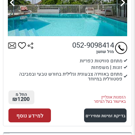
052-9098414
מזל שושן
מתחם סוויטות כפריות
זוגות | משפחות
מתחם באווירה צבעונית וגלילית בחורש טבעי ובסביבה
פסטורלית במיוחד
החל מ
הזמנות אונליין
₪1200
באישור בעל הצימר
למידע נוסף
בדיקת זמינות ומחירים
למתחם זה