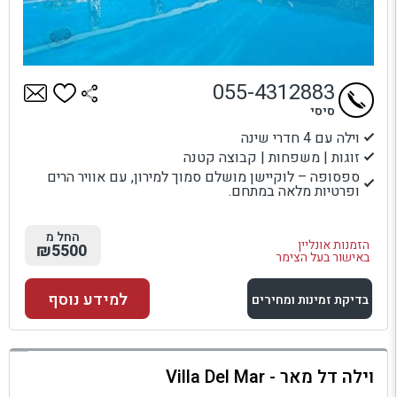
055-4312883
סיסי
וילה עם 4 חדרי שינה
זוגות | משפחות | קבוצה קטנה
ספסופה – לוקיישן מושלם סמוך למירון, עם אוויר הרים
ופרטיות מלאה במתחם.
החל מ
הזמנות אונליין
₪5500
באישור בעל הצימר
למידע נוסף
בדיקת זמינות ומחירים
למתחם זה
וילה דל מאר - Villa Del Mar
בדיקת זמינות ומחירים