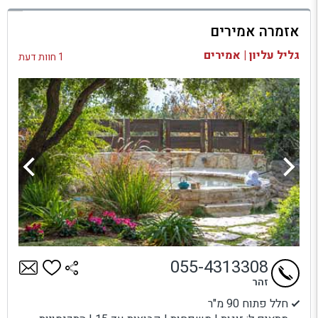
למתחם זה
אזמרה אמירים
בדיקת זמינות ומחירים
גליל עליון | אמירים
1 חוות דעת
055-4313308
זהר
חלל פתוח 90 מ"ר