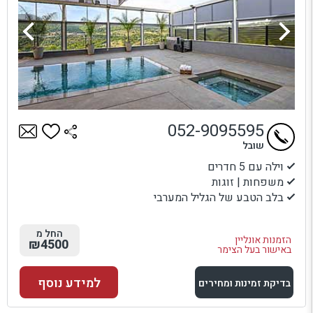
052-9095595
שובל
וילה עם 5 חדרים
משפחות | זוגות
בלב הטבע של הגליל המערבי
החל מ
הזמנות אונליין
₪4500
באישור בעל הצימר
למידע נוסף
בדיקת זמינות ומחירים