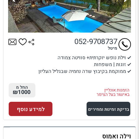
052-9708737
מיטל
וילת נופש יוקרתית+ סוויטה צמודה
זוגות | משפחות
ממוקמת בקיבוץ שדה נחמיה שבגליל העליון
החל מ
הזמנות אונליין
₪1000
באישור בעל הצימר
למידע נוסף
בדיקת זמינות ומחירים
למתחם זה
וילה ואמוס