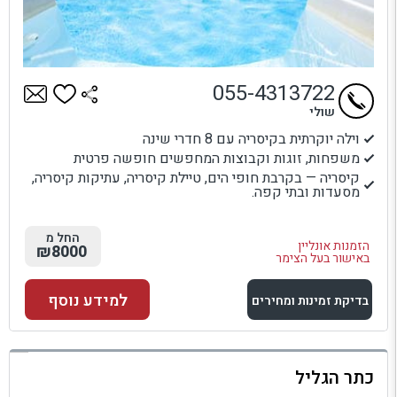
055-4313722
שולי
וילה יוקרתית בקיסריה עם 8 חדרי שינה
משפחות, זוגות וקבוצות המחפשים חופשה פרטית
קיסריה — בקרבת חופי הים, טיילת קיסריה, עתיקות קיסריה,
מסעדות ובתי קפה.
החל מ
הזמנות אונליין
₪8000
באישור בעל הצימר
למידע נוסף
בדיקת זמינות ומחירים
למתחם זה
כתר הגליל
בדיקת זמינות ומחירים