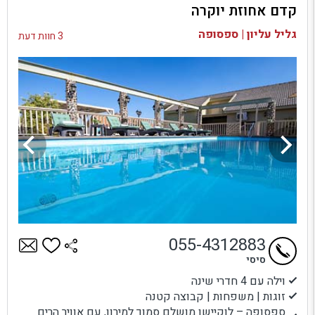
קדם אחוזת יוקרה
בדיקת זמינות ומחירים
גליל עליון | ספסופה
3 חוות דעת
055-4312883
סיסי
וילה עם 4 חדרי שינה
זוגות | משפחות | קבוצה קטנה
ספסופה – לוקיישן מושלם סמוך למירון, עם אוויר הרים