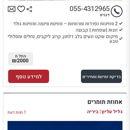
055-4312965
דגנית
2 סוויטות נפרדות ומרווחות – סוויטת סינמה וסוויטת גולד
זוגות |שפחות | קבוצה
מיקום שקט ונעים בלב דלתון, קרוב ליקבים, נחלים ומסלולי
טבע
החל מ
₪2000
למידע נוסף
בדיקת זמינות ומחירים
למתחם זה
אחוזת תומרים
בדיקת זמינות ומחירים
גליל עליון | ביריה
1 חוות דעת