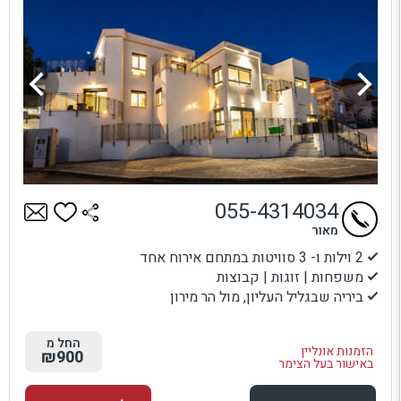
055-4314034
מאור
2 וילות ו- 3 סוויטות במתחם אירוח אחד
משפחות | זוגות | קבוצות
ביריה שבגליל העליון, מול הר מירון
החל מ
הזמנות אונליין
₪900
באישור בעל הצימר