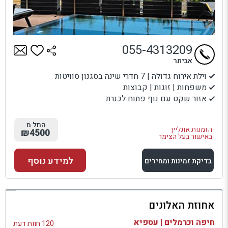
055-4313209
אביתר
וילת אירוח גדולה | 7 חדרי שינה בסגנון סוויטות
משפחות | זוגות | קבוצות
אזור שקט עם נוף פתוח לכנרת
החל מ
הזמנות אונליין
₪4500
באישור בעל הצימר
למידע נוסף
בדיקת זמינות ומחירים
למתחם זה
אחוזת האלונים
בדיקת זמינות ומחירים
חיפה וכרמלים | עספיא
120 חוות דעת