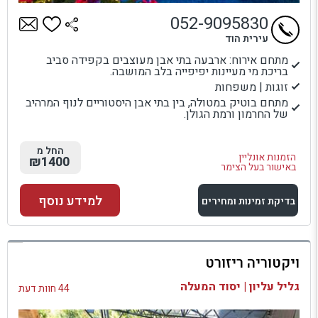
052-9095830
עירית הוד
מתחם אירוח: ארבעה בתי אבן מעוצבים בקפידה סביב
בריכת מי מעיינות יפיפייה בלב המושבה.
זוגות | משפחות
מתחם בוטיק במטולה, בין בתי אבן היסטוריים לנוף המרהיב
של החרמון ורמת הגולן.
החל מ
הזמנות אונליין
₪1400
באישור בעל הצימר
למידע נוסף
בדיקת זמינות ומחירים
למתחם זה
ויקטוריה ריזורט
בדיקת זמינות ומחירים
גליל עליון | יסוד המעלה
44 חוות דעת