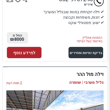
איריס
וילה יוקרתית במנות שבגליל המערבי
זוגות, משפחות וקבוצה
ישוב פסטורלי שקט
החל מ
הזמנות אונליין
₪8000
באישור בעל הצימר
למידע נוסף
בדיקת זמינות ומחירים
למתחם זה
וילה מול ההר
בדיקת זמינות ומחירים
גליל מערבי | שומרה
2 חוות דעת