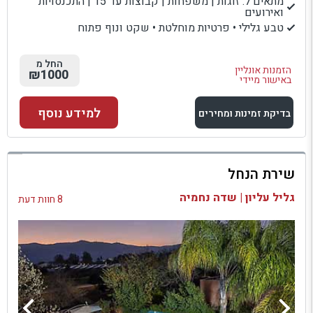
מתאים ל: זוגות | משפחות | קבוצות עד 15 | התכנסויות
ואירועים
טבע גלילי • פרטיות מוחלטת • שקט ונוף פתוח
החל מ
הזמנות אונליין
₪1000
באישור מיידי
למידע נוסף
בדיקת זמינות ומחירים
למתחם זה
שירת הנחל
בדיקת זמינות ומחירים
גליל עליון | שדה נחמיה
8 חוות דעת