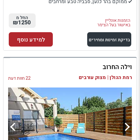
ממוקם בהר כנען, סבביה טבע ומרחבים
החל מ
הזמנות אונליין
₪1250
באישור בעל הצימר
למידע נוסף
בדיקת זמינות ומחירים
למתחם זה
וילה החרוב
בדיקת זמינות ומחירים
רמת הגולן | מצוק עורבים
22 חוות דעת