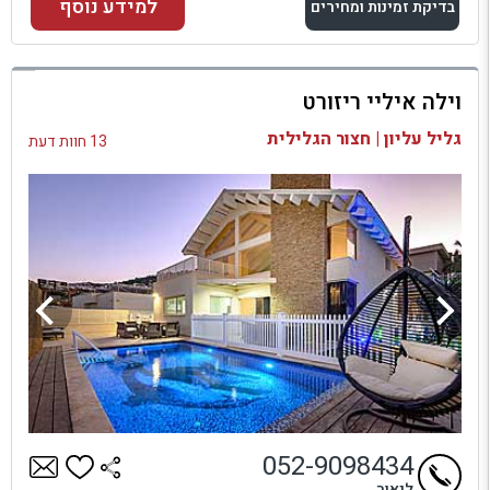
למידע נוסף
בדיקת זמינות ומחירים
למתחם זה
וילה איליי ריזורט
בדיקת זמינות ומחירים
גליל עליון | חצור הגלילית
13 חוות דעת
052-9098434
ליאור