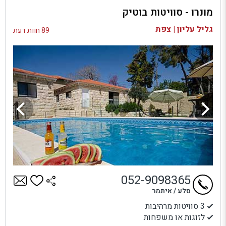
מונרו - סוויטות בוטיק
בדיקת זמינות ומחירים
גליל עליון | צפת
89 חוות דעת
052-9098365
סלע / איתמר
3 סוויטות מרהיבות
לזוגות או משפחות