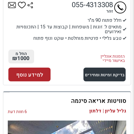
055-4313308
זהר
חלל פתוח 90 מ"ר
מתאים ל: זוגות | משפחות | קבוצות עד 15 | התכנסויות
ואירועים
טבע גלילי • פרטיות מוחלטת • שקט ונוף פתוח
החל מ
הזמנות אונליין
₪1000
באישור מיידי
למידע נוסף
בדיקת זמינות ומחירים
למתחם זה
סוויטות אריאה סינמה
בדיקת זמינות ומחירים
גליל עליון | דלתון
6 חוות דעת