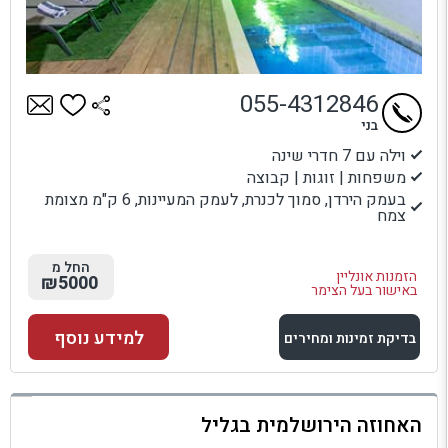
055-4312846
בני
וילה עם 7 חדרי שינה
משפחות | זוגות | קבוצה
בעמק הירדן, סמוך לכנרת, לעמק המעיינות, 6 ק"מ מצומת
צמח
החל מ
הזמנות אונליין
₪5000
באישור בעל הצימר
למידע נוסף
בדיקת זמינות ומחירים
למתחם זה
האחוזה הירושלמית בגליל
בדיקת זמינות ומחירים