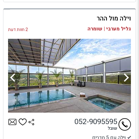
למתחם זה
וילה מול ההר
בדיקת זמינות ומחירים
גליל מערבי | שומרה
2 חוות דעת
052-9095595
שובל
וילה עם 5 חדרים