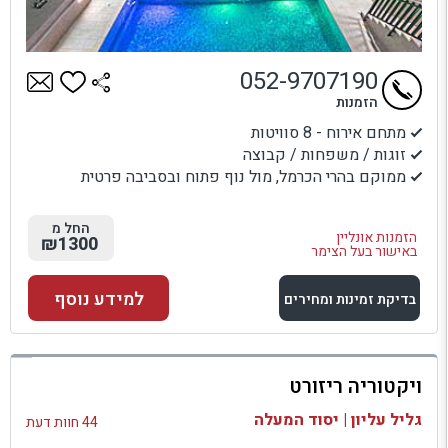
052-9707190
הזמנות
מתחם אירוח - 8 סוויטות
זוגות / משפחות / קבוצה
ממוקם בהרי הכרמל, מול נוף פתוח ובסביבה פרטית
החל מ
הזמנות אונליין
₪1300
באישור בעל הצימר
למידע נוסף
בדיקת זמינות ומחירים
למתחם זה
ויקטוריה ריזורט
בדיקת זמינות ומחירים
גליל עליון | יסוד המעלה
44 חוות דעת