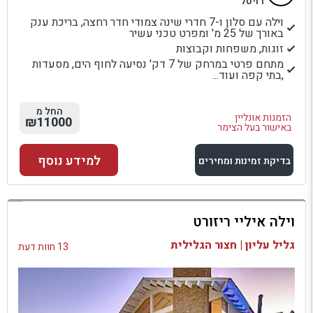
רויטל
וילה עם סלון ו-7 חדרי שינה צמודי חדר רחצה, בריכת ענק
באורך של 25 מ' ומפרט טכני עשיר
זוגות, משפחות וקבוצות
מתחם פרטי במרחק של 7 דק' נסיעה לחוף הים, מסעדות
,בתי קפה ועוד...
החל מ
הזמנות אונליין
₪11000
באישור בעל הצימר
למידע נוסף
בדיקת זמינות ומחירים
למתחם זה
וילה איליי ריזורט
בדיקת זמינות ומחירים
גליל עליון | חצור הגלילית
13 חוות דעת