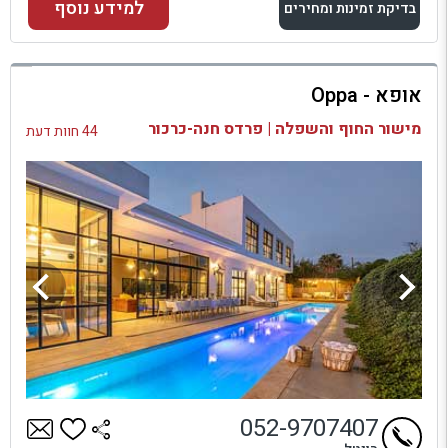
למידע נוסף
בדיקת זמינות ומחירים
למתחם זה
אופא - Oppa
בדיקת זמינות ומחירים
מישור החוף והשפלה | פרדס חנה-כרכור
44 חוות דעת
052-9707407