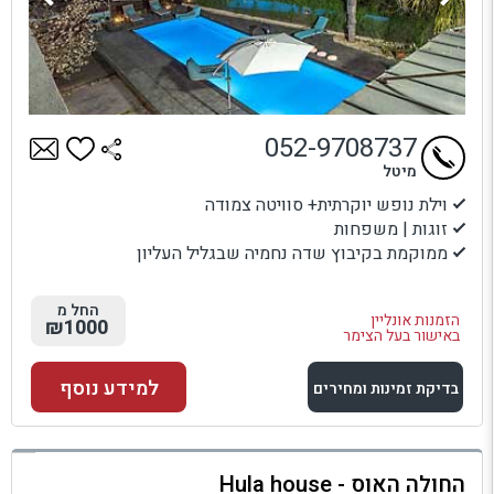
052-9708737
מיטל
וילת נופש יוקרתית+ סוויטה צמודה
זוגות | משפחות
ממוקמת בקיבוץ שדה נחמיה שבגליל העליון
החל מ
הזמנות אונליין
₪1000
באישור בעל הצימר
למידע נוסף
בדיקת זמינות ומחירים
למתחם זה
החולה האוס - Hula house