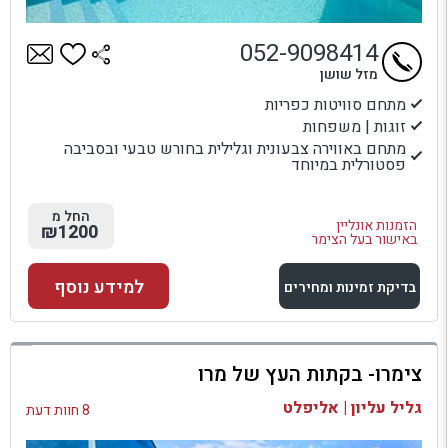
052-9098414
מזל שושן
מתחם סוויטות כפריות
זוגות | משפחות
מתחם באווירה צבעונית וגלילית בחורש טבעי ובסביבה
פסטורלית במיוחד
החל מ
הזמנות אונליין
₪1200
באישור בעל הצימר
למידע נוסף
בדיקת זמינות ומחירים
למתחם זה
צימרו- בקתות העץ של מרו
בדיקת זמינות ומחירים
גליל עליון | אליפלט
8 חוות דעת