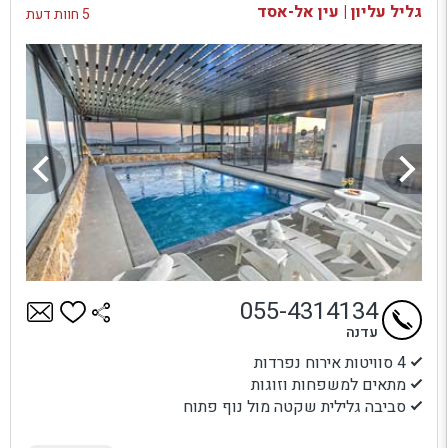
גליל עליון | עין אל-אסד
5 חוות דעת
055-4314134
עדנה
4 סוויטות אירוח נפרדות
מתאים למשפחות וזוגות
סביבה גלילית שקטה מול נוף פתוח