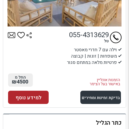
055-4313629
טל
וילה עם 7 חדרי מאסטר
משפחות | זוגות | קבוצה
פרטיות מלאה במתחם סגור
החל מ
הזמנות אונליין
₪4500
באישור בעל הצימר
למידע נוסף
בדיקת זמינות ומחירים
למתחם זה
כתר הגליל
בדיקת זמינות ומחירים