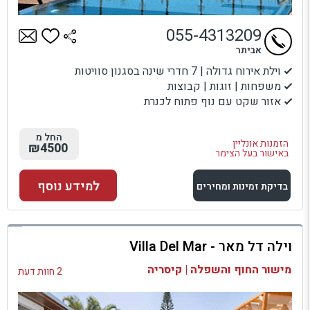
055-4313209
אביתר
וילת אירוח גדולה | 7 חדרי שינה בסגנון סוויטות
משפחות | זוגות | קבוצות
אזור שקט עם נוף פתוח לכנרת
החל מ
הזמנות אונליין
₪4500
באישור בעל הצימר
למידע נוסף
בדיקת זמינות ומחירים
למתחם זה
וילה דל מאר - Villa Del Mar
בדיקת זמינות ומחירים
מישור החוף והשפלה | קיסריה
2 חוות דעת