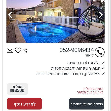
052-9098434
ליאור
וילה עם 4 חדרי שינה
זוגות, משפחות וקבוצות קטנות
גליל עליון, דקות מראש פינה ומיער ביריה
החל מ
הזמנות אונליין
₪3500
באישור בעל הצימר
למידע נוסף
בדיקת זמינות ומחירים