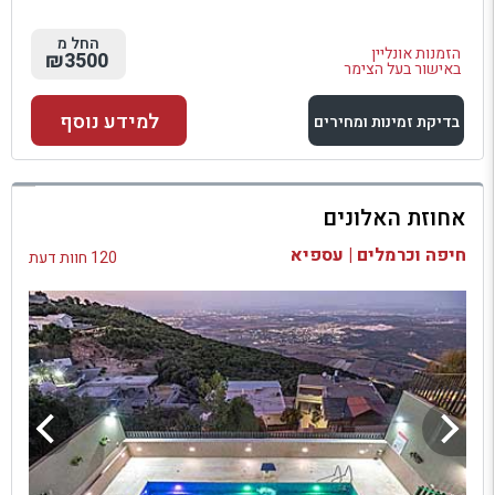
החל מ
הזמנות אונליין
₪3500
באישור בעל הצימר
למידע נוסף
בדיקת זמינות ומחירים
למתחם זה
אחוזת האלונים
בדיקת זמינות ומחירים
חיפה וכרמלים | עספיא
120 חוות דעת