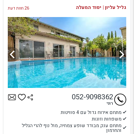
בדיקת זמינות ומחירים
גליל עליון | יסוד המעלה
26 חוות דעת
052-9098362
רוני
מתחם אירוח גדול עם 4 סוויטות
משפחות וזוגות
מתחם ענק מבודד שופע צמחיה, מול נוף להרי הגליל
והחרמון