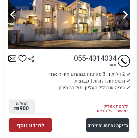
055-4314034
מאור
2 וילות ו- 3 סוויטות במתחם אירוח אחד
משפחות | זוגות | קבוצות
ביריה שבגליל העליון, מול הר מירון
החל מ
הזמנות אונליין
₪900
באישור בעל הצימר
למידע נוסף
בדיקת זמינות ומחירים