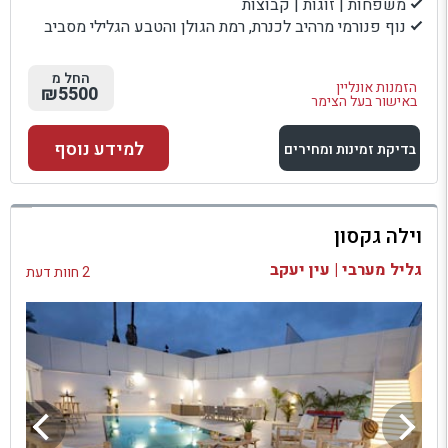
משפחות | זוגות | קבוצות
נוף פנורמי מרהיב לכנרת, רמת הגולן והטבע הגלילי מסביב
החל מ
הזמנות אונליין
₪5500
באישור בעל הצימר
למידע נוסף
בדיקת זמינות ומחירים
למתחם זה
וילה גקסון
בדיקת זמינות ומחירים
גליל מערבי | עין יעקב
2 חוות דעת