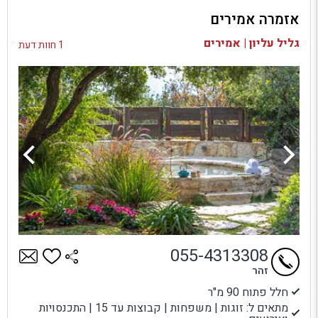
אזמרה אמירים
בדיקת זמינות ומחירים
גליל עליון | אמירים
1 חוות דעת
055-4313308
זהר
חלל פתוח 90 מ"ר
מתאים ל: זוגות | משפחות | קבוצות עד 15 | התכנסויות