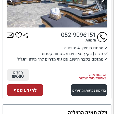
052-9096151
הזמנות
מתחם בוטיק- 4 סוויטות
זוגות | בקיץ מארחים משפחות קטנות
ממוקם בקצה הישוב עם נוף מדהים להר מירון והגליל
החל מ
הזמנות אונליין
₪600
באישור בעל הצימר
למידע נוסף
בדיקת זמינות ומחירים
למתחם זה
וילה מאיה הרצליה