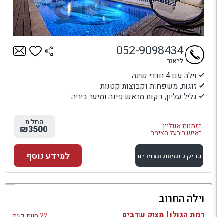
052-9098434
ליאור
וילה עם 4 חדרי שינה
זוגות, משפחות וקבוצות קטנות
גליל עליון, דקות מראש פינה ומיער ביריה
החל מ
הזמנות אונליין
₪3500
באישור בעל הצימר
למידע נוסף
בדיקת זמינות ומחירים
למתחם זה
וילה החרוב
בדיקת זמינות ומחירים
רמת הגולן | מצוק עורבים
22 חוות דעת