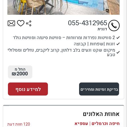
055-4312965
דגנית
2 סוויטות נפרדות ומרווחות – סוויטת סינמה וסוויטת גולד
זוגות |שפחות | קבוצה
מיקום שקט ונעים בלב דלתון, קרוב ליקבים, נחלים ומסלולי
טבע
החל מ
₪2000
למידע נוסף
בדיקת זמינות ומחירים
למתחם זה
אחוזת האלונים
בדיקת זמינות ומחירים
חיפה וכרמלים | עספיא
120 חוות דעת