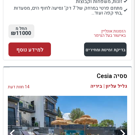
זוגות, משפחות וקבוצות
מתחם פרטי במרחק של 7 דק' נסיעה לחוף הים, מסעדות
,בתי קפה ועוד...
החל מ
הזמנות אונליין
₪11000
באישור בעל הצימר
למידע נוסף
בדיקת זמינות ומחירים
למתחם זה
ססיה Cesia
בדיקת זמינות ומחירים
גליל עליון | ביריה
14 חוות דעת