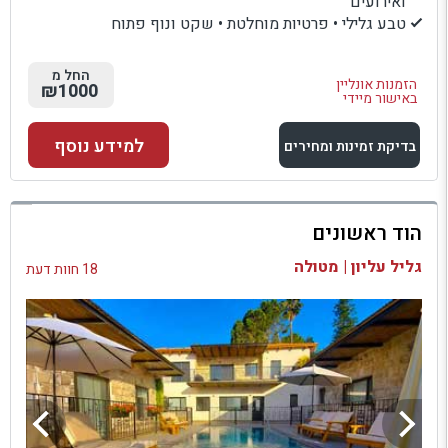
ואירועים
טבע גלילי • פרטיות מוחלטת • שקט ונוף פתוח
החל מ
הזמנות אונליין
₪1000
באישור מיידי
למידע נוסף
בדיקת זמינות ומחירים
למתחם זה
הוד ראשונים
בדיקת זמינות ומחירים
גליל עליון | מטולה
18 חוות דעת