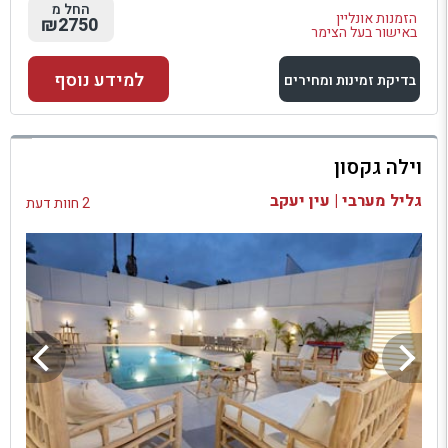
החל מ
הזמנות אונליין
₪2750
באישור בעל הצימר
למידע נוסף
בדיקת זמינות ומחירים
למתחם זה
וילה גקסון
בדיקת זמינות ומחירים
גליל מערבי | עין יעקב
2 חוות דעת