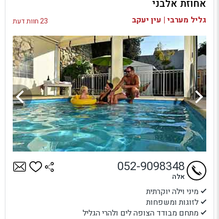
אחוזת אלבני
בדיקת זמינות ומחירים
גליל מערבי | עין יעקב
23 חוות דעת
052-9098348
אלה
מיני וילה יוקרתית
לזוגות ומשפחות
מתחם מבודד הצופה לים ולהרי הגליל