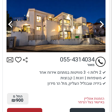
055-4314034
מאור
2 וילות ו- 3 סוויטות במתחם אירוח אחד
משפחות | זוגות | קבוצות
ביריה שבגליל העליון, מול הר מירון
החל מ
הזמנות אונליין
₪900
באישור בעל הצימר