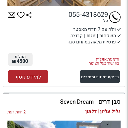
055-4313629
טל
וילה עם 7 חדרי מאסטר
משפחות | זוגות | קבוצה
פרטיות מלאה במתחם סגור
החל מ
הזמנות אונליין
₪4500
באישור בעל הצימר
למידע נוסף
בדיקת זמינות ומחירים
למתחם זה
סבן דרים | Seven Dream
בדיקת זמינות ומחירים
גליל עליון | דלתון
2 חוות דעת