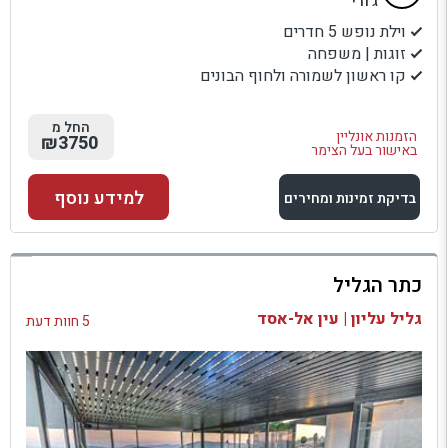
ג'ודי
וילת נופש 5 חדרים
זוגות | משפחה
קו ראשון לשמורה ולחוף הבונים
החל מ
הזמנות אונליין
₪3750
באישור בעל הצימר
למידע נוסף
בדיקת זמינות ומחירים
למתחם זה
כתר הגליל
בדיקת זמינות ומחירים
גליל עליון | עין אל-אסד
5 חוות דעת