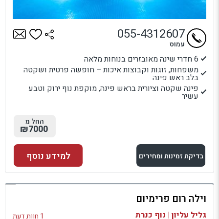
055-4312607
עמוס
6 חדרי שינה מאובזרים בנוחות מלאה
משפחות, זוגות וקבוצות איכות – חופשה פרטית ושקטה
בלב ראש פינה
פינה שקטה וציורית בראש פינה, מוקפת נוף ירוק וטבע
עשיר
החל מ
₪7000
למידע נוסף
בדיקת זמינות ומחירים
למתחם זה
וילה רום פרימיום
בדיקת זמינות ומחירים
גליל עליון | נוף כנרת
1 חוות דעת