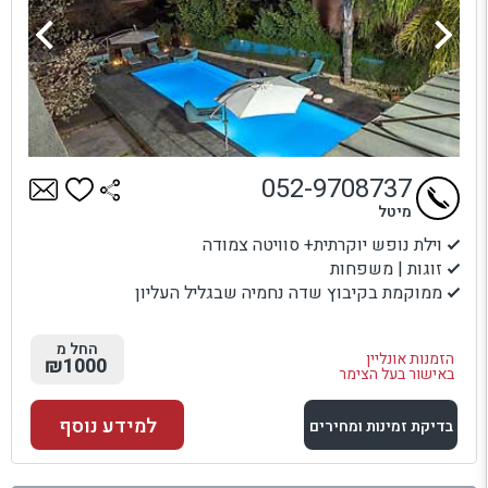
052-9708737
מיטל
וילת נופש יוקרתית+ סוויטה צמודה
זוגות | משפחות
ממוקמת בקיבוץ שדה נחמיה שבגליל העליון
החל מ
הזמנות אונליין
₪1000
באישור בעל הצימר
למידע נוסף
בדיקת זמינות ומחירים
למתחם זה