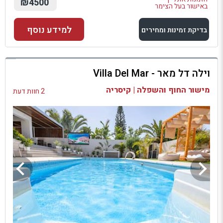
₪4500
באישור בעל הצימר
למידע נוסף
בדיקת זמינות ומחירים
למתחם זה
וילה דל מאר - Villa Del Mar
בדיקת זמינות ומחירים
מישור החוף והשפלה | קיסריה
2 חוות דעת