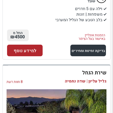
שובל
וילה עם 5 חדרים
משפחות | זוגות
בלב הטבע של הגליל המערבי
החל מ
הזמנות אונליין
₪4500
באישור בעל הצימר
למידע נוסף
בדיקת זמינות ומחירים
למתחם זה
שירת הנחל
בדיקת זמינות ומחירים
גליל עליון | שדה נחמיה
8 חוות דעת