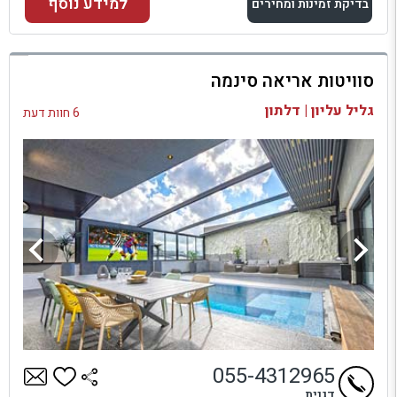
למידע נוסף
בדיקת זמינות ומחירים
למתחם זה
סוויטות אריאה סינמה
בדיקת זמינות ומחירים
גליל עליון | דלתון
6 חוות דעת
055-4312965
דגנית