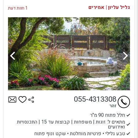
בדיקת זמינות ומחירים
גליל עליון | אמירים
1 חוות דעת
055-4313308
זהר
חלל פתוח 90 מ"ר
מתאים ל: זוגות | משפחות | קבוצות עד 15 | התכנסויות
ואירועים
טבע גלילי • פרטיות מוחלטת • שקט ונוף פתוח