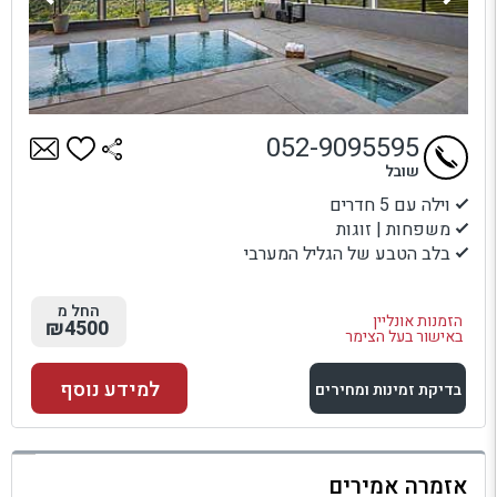
052-9095595
שובל
וילה עם 5 חדרים
משפחות | זוגות
בלב הטבע של הגליל המערבי
החל מ
הזמנות אונליין
₪4500
באישור בעל הצימר
למידע נוסף
בדיקת זמינות ומחירים
למתחם זה
אזמרה אמירים