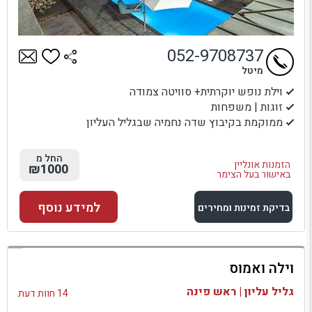
052-9708737
מיטל
וילת נופש יוקרתית+ סוויטה צמודה
זוגות | משפחות
ממוקמת בקיבוץ שדה נחמיה שבגליל העליון
החל מ
הזמנות אונליין
₪1000
באישור בעל הצימר
למידע נוסף
בדיקת זמינות ומחירים
למתחם זה
וילה ואמוס
בדיקת זמינות ומחירים
גליל עליון | ראש פינה
14 חוות דעת