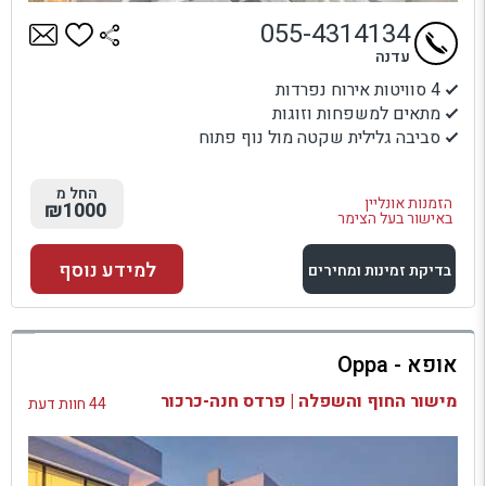
055-4314134
עדנה
4 סוויטות אירוח נפרדות
מתאים למשפחות וזוגות
סביבה גלילית שקטה מול נוף פתוח
החל מ
הזמנות אונליין
₪1000
באישור בעל הצימר
למידע נוסף
בדיקת זמינות ומחירים
למתחם זה
אופא - Oppa
בדיקת זמינות ומחירים
מישור החוף והשפלה | פרדס חנה-כרכור
44 חוות דעת