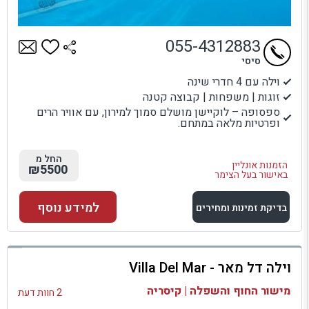
055-4312883
סיסי
וילה עם 4 חדרי שינה
זוגות | משפחות | קבוצה קטנה
ספסופה – לוקיישן מושלם סמוך למירון, עם אוויר הרים
ופרטיות מלאה במתחם.
החל מ
הזמנות אונליין
₪5500
באישור בעל הצימר
למידע נוסף
בדיקת זמינות ומחירים
למתחם זה
וילה דל מאר - Villa Del Mar
בדיקת זמינות ומחירים
מישור החוף והשפלה | קיסריה
2 חוות דעת