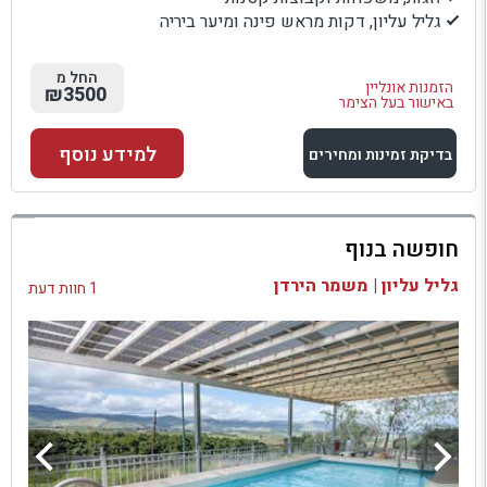
גליל עליון, דקות מראש פינה ומיער ביריה
החל מ
הזמנות אונליין
₪3500
באישור בעל הצימר
למידע נוסף
בדיקת זמינות ומחירים
למתחם זה
חופשה בנוף
בדיקת זמינות ומחירים
גליל עליון | משמר הירדן
1 חוות דעת