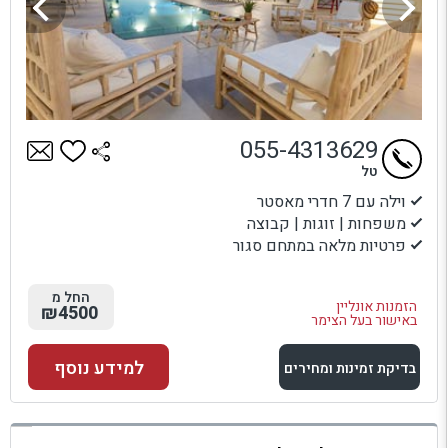
055-4313629
טל
וילה עם 7 חדרי מאסטר
משפחות | זוגות | קבוצה
פרטיות מלאה במתחם סגור
החל מ
הזמנות אונליין
₪4500
באישור בעל הצימר
למידע נוסף
בדיקת זמינות ומחירים
למתחם זה