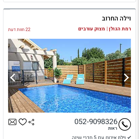
למתחם זה
וילה החרוב
בדיקת זמינות ומחירים
רמת הגולן | מצוק עורבים
22 חוות דעת
052-9098326
ראות
וילת אירוח עם 5 חדרי שינה