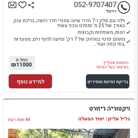
052-9707407
רויטל
וילה עם סלון ו-7 חדרי שינה צמודי חדר רחצה, בריכת ענק
באורך של 25 מ' ומפרט טכני עשיר
זוגות, משפחות וקבוצות
מתחם פרטי במרחק של 7 דק' נסיעה לחוף הים, מסעדות
,בתי קפה ועוד...
החל מ
הזמנות אונליין
₪11000
באישור בעל הצימר
למידע נוסף
בדיקת זמינות ומחירים
למתחם זה
ויקטוריה ריזורט
בדיקת זמינות ומחירים
גליל עליון | יסוד המעלה
44 חוות דעת