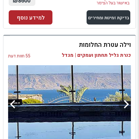
₪8600
באישור בעל הצימר
למידע נוסף
בדיקת זמינות ומחירים
למתחם זה
וילה עטרת החלומות
בדיקת זמינות ומחירים
כנרת גליל תחתון ועמקים | מגדל
55 חוות דעת