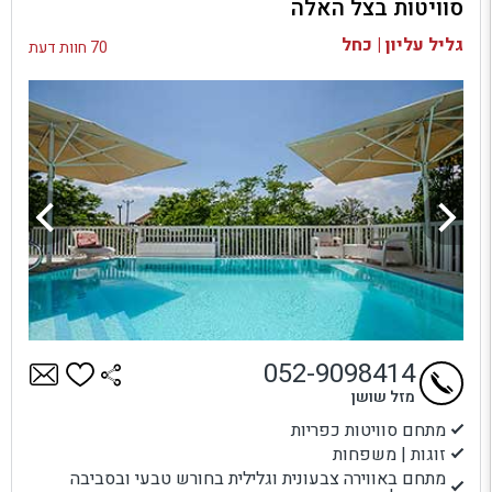
סוויטות בצל האלה
בדיקת זמינות ומחירים
גליל עליון | כחל
70 חוות דעת
052-9098414
מזל שושן
מתחם סוויטות כפריות
זוגות | משפחות
מתחם באווירה צבעונית וגלילית בחורש טבעי ובסביבה