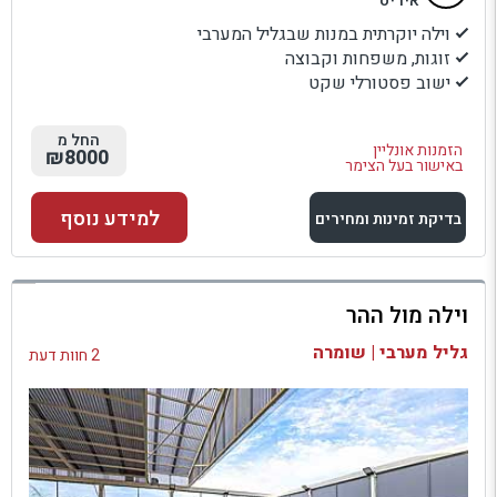
איריס
וילה יוקרתית במנות שבגליל המערבי
זוגות, משפחות וקבוצה
ישוב פסטורלי שקט
החל מ
הזמנות אונליין
₪8000
באישור בעל הצימר
למידע נוסף
בדיקת זמינות ומחירים
למתחם זה
וילה מול ההר
בדיקת זמינות ומחירים
גליל מערבי | שומרה
2 חוות דעת