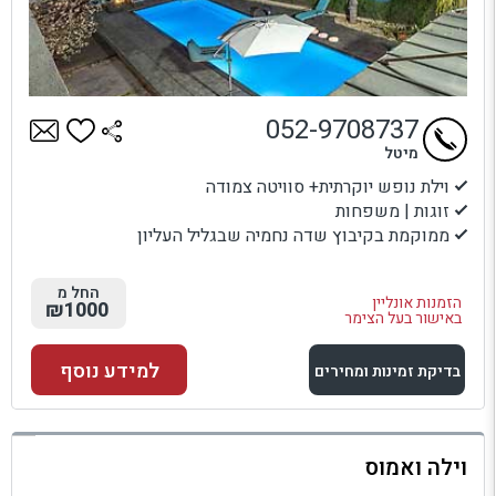
052-9708737
מיטל
וילת נופש יוקרתית+ סוויטה צמודה
זוגות | משפחות
ממוקמת בקיבוץ שדה נחמיה שבגליל העליון
החל מ
הזמנות אונליין
₪1000
באישור בעל הצימר
למידע נוסף
בדיקת זמינות ומחירים
למתחם זה
וילה ואמוס
בדיקת זמינות ומחירים