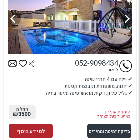
052-9098434
ליאור
וילה עם 4 חדרי שינה
זוגות, משפחות וקבוצות קטנות
גליל עליון, דקות מראש פינה ומיער ביריה
החל מ
הזמנות אונליין
₪3500
באישור בעל הצימר
למידע נוסף
בדיקת זמינות ומחירים