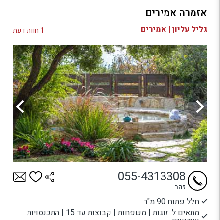
אזמרה אמירים
בדיקת זמינות ומחירים
גליל עליון | אמירים
1 חוות דעת
055-4313308
זהר
חלל פתוח 90 מ"ר
מתאים ל: זוגות | משפחות | קבוצות עד 15 | התכנסויות