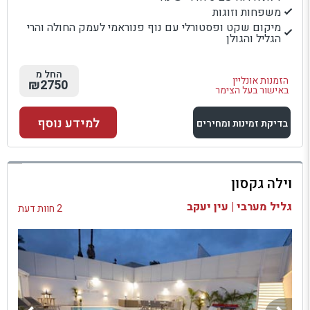
משפחות וזוגות
מיקום שקט ופסטורלי עם נוף פנוראמי לעמק החולה והרי
הגליל והגולן
החל מ
הזמנות אונליין
₪2750
באישור בעל הצימר
למידע נוסף
בדיקת זמינות ומחירים
למתחם זה
וילה גקסון
בדיקת זמינות ומחירים
גליל מערבי | עין יעקב
2 חוות דעת