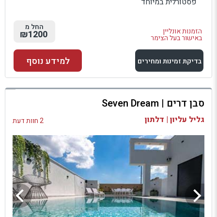
פסטורלית במיוחד
החל מ
הזמנות אונליין
₪1200
באישור בעל הצימר
למידע נוסף
בדיקת זמינות ומחירים
למתחם זה
סבן דרים | Seven Dream
בדיקת זמינות ומחירים
גליל עליון | דלתון
2 חוות דעת