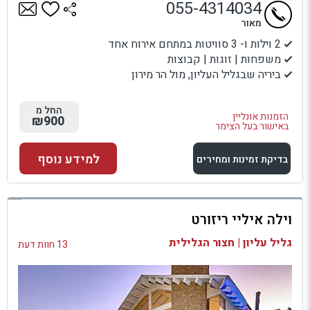
055-4314034
מאור
2 וילות ו- 3 סוויטות במתחם אירוח אחד
משפחות | זוגות | קבוצות
ביריה שבגליל העליון, מול הר מירון
החל מ
הזמנות אונליין
₪900
באישור בעל הצימר
למידע נוסף
בדיקת זמינות ומחירים
למתחם זה
וילה איליי ריזורט
בדיקת זמינות ומחירים
גליל עליון | חצור הגלילית
13 חוות דעת