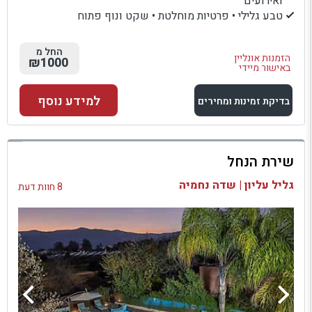
ואירועים
טבע גלילי • פרטיות מוחלטת • שקט ונוף פתוח
החל מ
הזמנות אונליין
₪1000
באישור מיידי
למידע נוסף
בדיקת זמינות ומחירים
למתחם זה
שירת הנחל
בדיקת זמינות ומחירים
גליל עליון | שדה נחמיה
8 חוות דעת