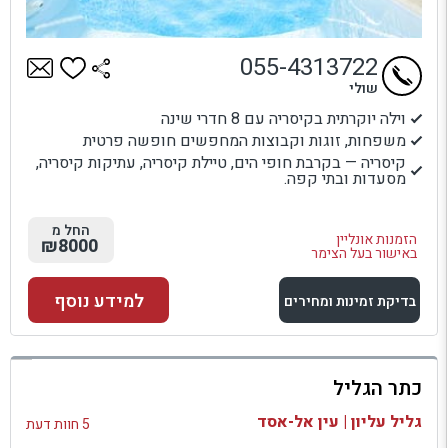
055-4313722
שולי
וילה יוקרתית בקיסריה עם 8 חדרי שינה
משפחות, זוגות וקבוצות המחפשים חופשה פרטית
קיסריה — בקרבת חופי הים, טיילת קיסריה, עתיקות קיסריה,
מסעדות ובתי קפה.
החל מ
הזמנות אונליין
₪8000
באישור בעל הצימר
למידע נוסף
בדיקת זמינות ומחירים
למתחם זה
כתר הגליל
בדיקת זמינות ומחירים
גליל עליון | עין אל-אסד
5 חוות דעת