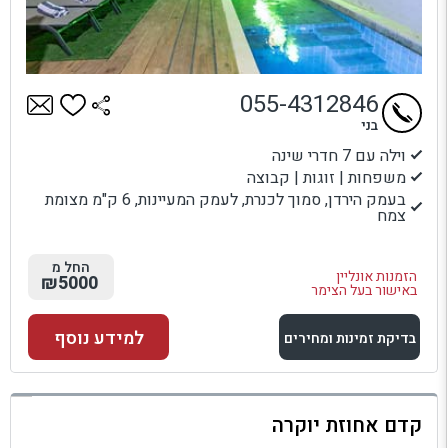
055-4312846
בני
וילה עם 7 חדרי שינה
משפחות | זוגות | קבוצה
בעמק הירדן, סמוך לכנרת, לעמק המעיינות, 6 ק"מ מצומת
צמח
החל מ
הזמנות אונליין
₪5000
באישור בעל הצימר
למידע נוסף
בדיקת זמינות ומחירים
למתחם זה
קדם אחוזת יוקרה
בדיקת זמינות ומחירים