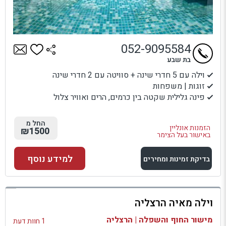
052-9095584
בת שבע
וילה עם 5 חדרי שינה + סוויטה עם 2 חדרי שינה
זוגות | משפחות
פינה גלילית שקטה בין כרמים, הרים ואוויר צלול
החל מ
הזמנות אונליין
₪1500
באישור בעל הצימר
למידע נוסף
בדיקת זמינות ומחירים
למתחם זה
וילה מאיה הרצליה
בדיקת זמינות ומחירים
מישור החוף והשפלה | הרצליה
1 חוות דעת