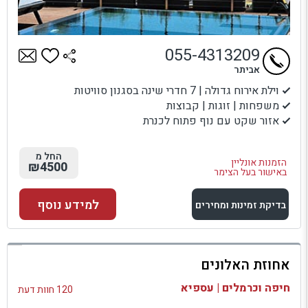
055-4313209
אביתר
וילת אירוח גדולה | 7 חדרי שינה בסגנון סוויטות
משפחות | זוגות | קבוצות
אזור שקט עם נוף פתוח לכנרת
החל מ
הזמנות אונליין
₪4500
באישור בעל הצימר
למידע נוסף
בדיקת זמינות ומחירים
למתחם זה
אחוזת האלונים
בדיקת זמינות ומחירים
חיפה וכרמלים | עספיא
120 חוות דעת