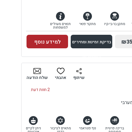
מתקן בר-בי-קיו
מתקני פנאי
תנאים מעולים
למשפחות
₪35
למידע נוסף
בדיקת זמינות ומחירים
למתחם זה
בדיקת זמינות ומחירים
שיתוף
אהבתי
שלח הודעה
2 חוות דעת
ערבי
בריכה פרטית
נוף פנוראמי
מתאים לציבור
ניתן לקיים
מחוממת
הדתי
אירועים