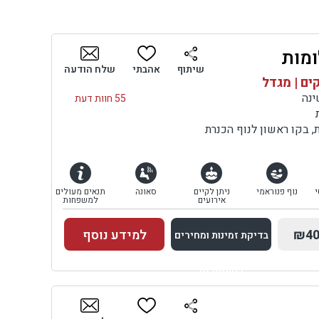
ומות
שיתוף
אהבתי
שלח הודעה
ים | מגדל
55 חוות דעת
 בקו ראשון לנוף הכנרת
י
נוף פנוראמי
ניתן לקיים
סאונה
תנאים מעולים
אירועים
למשפחות
₪40
למידע נוסף
בדיקת זמינות ומחירים
למתחם זה
בדיקת זמינות ומחירים