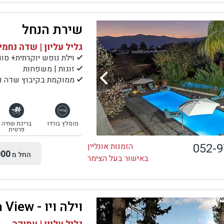
שירת הנחל
גליל עליון | שדה נחמי
וילת נופש יוקרתית+ סו
זוגות | משפחות
ממוקמת בקיבוץ שדה נח
מומלץ בורדו
בריכת שחיה
פרטית
052-
הזמנות אונליין
00
החל מ
באישור בעל הצימר
וילה ויו - Vila View