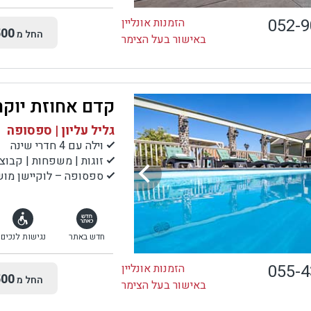
052-
הזמנות אונליין
00
החל מ
באישור בעל הצימר
קדם אחוזת יוקר
גליל עליון | ספסופה
וילה עם 4 חדרי שינה
זוגות | משפחות | קבוצ
ספסופה – לוקיישן מושל
חדש באתר
נגישות לנכים
055-
הזמנות אונליין
00
החל מ
באישור בעל הצימר