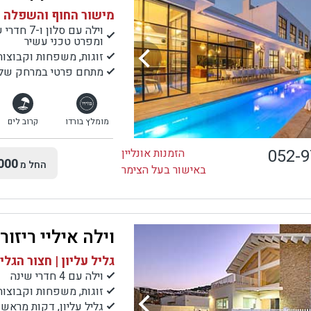
מישור החוף והשפלה |
ומפרט טכני עשיר
זוגות, משפחות וקבוצות
מתחם פרטי במרחק של 7 דק' נסיעה לחוף הים, מסעדות ,בתי קפה ועוד.
מומלץ בורדו
קרוב לים
052-
הזמנות אונליין
000
החל מ
באישור בעל הצימר
וילה איליי ריזור
גליל עליון | חצור הגלי
וילה עם 4 חדרי שינה
זוגות, משפחות וקבוצות
גליל עליון, דקות מראש 