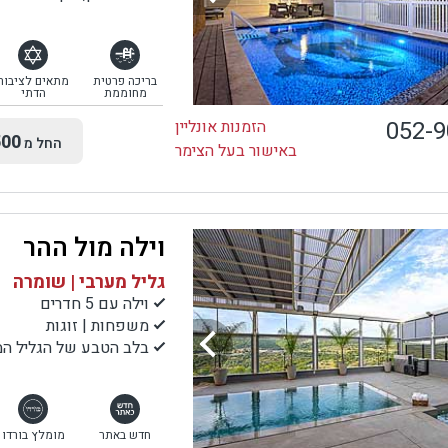
בריכה פרטית
מתאים לציבור
מחוממת
הדתי
052-
הזמנות אונליין
00
החל מ
באישור בעל הצימר
וילה מול ההר
גליל מערבי | שומרה
וילה עם 5 חדרים
משפחות | זוגות
בלב הטבע של הגליל המ
חדש באתר
מומלץ בורדו