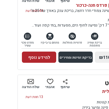
שיתוף
אהבתי
שלח הודעה
 פרדס חנה-כרכור
וילה עם סלון ו-7 חדרי שינה צמודי חדר רחצה, בריכת ענק באורך של 25 מ'
44 חוות דעת
..
בריכת שחיה
פרטיות מוחלטת
מתחם בר-בי-קיו
מפרט טכני
מחוממת
עשיר
₪11
למידע נוסף
בדיקת זמינות ומחירים
למתחם זה
ט
בדיקת זמינות ומחירים
שיתוף
אהבתי
שלח הודעה
לית
13 חוות דעת
 קטנות
פינה ומיער ביריה