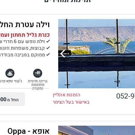
וילה עטרת החל
כנרת גליל תחתון ועמק
וילת נופש עם 6 חדרי שינה
קבוצות, משפחות וזוגות
ממוקם בסביבה מבודדת,
בריכה פרטית
ג'קוזי ספא פרט
מחוממת
ומקורה
052-
הזמנות אונליין
00
החל מ
באישור בעל הצימר
אופא - Oppa