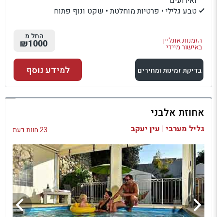
ואירועים
טבע גלילי • פרטיות מוחלטת • שקט ונוף פתוח
החל מ
הזמנות אונליין
₪1000
באישור מיידי
למידע נוסף
בדיקת זמינות ומחירים
למתחם זה
אחוזת אלבני
בדיקת זמינות ומחירים
גליל מערבי | עין יעקב
23 חוות דעת