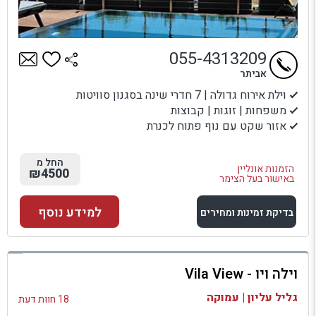
055-4313209
אביתר
וילת אירוח גדולה | 7 חדרי שינה בסגנון סוויטות
משפחות | זוגות | קבוצות
אזור שקט עם נוף פתוח לכנרת
החל מ
הזמנות אונליין
₪4500
באישור בעל הצימר
למידע נוסף
בדיקת זמינות ומחירים
למתחם זה
וילה ויו - Vila View
בדיקת זמינות ומחירים
גליל עליון | עמוקה
18 חוות דעת