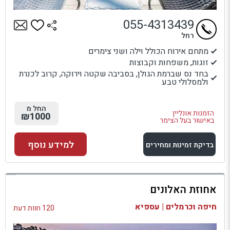
055-4313439
רחל
מתחם אירוח הכולל וילה ושני צימרים
זוגות, משפחות וקבוצות
בחד נס שברמת הגולן, בסביבה שקטה וירוקה, קרוב לכנרת
ולמסלולי טבע
החל מ
הזמנות אונליין
₪1000
באישור בעל הצימר
למידע נוסף
בדיקת זמינות ומחירים
למתחם זה
אחוזת האלונים
בדיקת זמינות ומחירים
חיפה וכרמלים | עספיא
120 חוות דעת