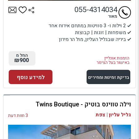
055-4314034
מאור
2 וילות ו- 3 סוויטות במתחם אירוח אחד
משפחות | זוגות | קבוצות
ביריה שבגליל העליון, מול הר מירון
החל מ
הזמנות אונליין
₪900
באישור בעל הצימר
למידע נוסף
בדיקת זמינות ומחירים
למתחם זה
וילה טווינס בוטיק - Twins Boutique
בדיקת זמינות ומחירים
גליל עליון | צפת
3 חוות דעת