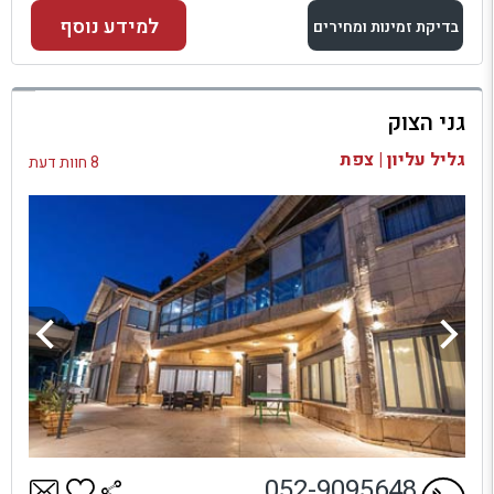
למידע נוסף
בדיקת זמינות ומחירים
למתחם זה
גני הצוק
בדיקת זמינות ומחירים
גליל עליון | צפת
8 חוות דעת
052-9095648