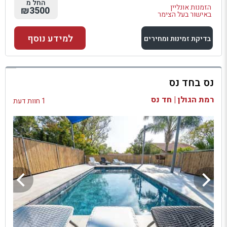
החל מ
הזמנות אונליין
₪3500
באישור בעל הצימר
למידע נוסף
בדיקת זמינות ומחירים
למתחם זה
נס בחד נס
בדיקת זמינות ומחירים
רמת הגולן | חד נס
1 חוות דעת