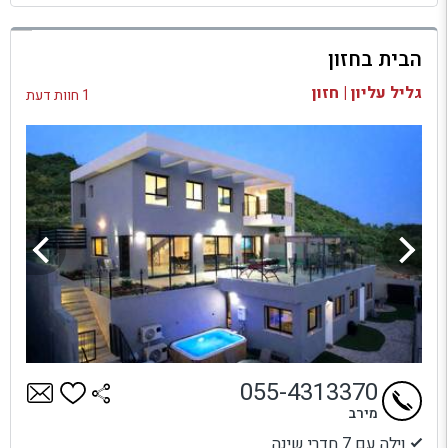
למתחם זה
הבית בחזון
בדיקת זמינות ומחירים
גליל עליון | חזון
1 חוות דעת
055-4313370
מירב
וילה עם 7 חדרי שינה