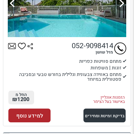
052-9098414
מזל שושן
מתחם סוויטות כפריות
זוגות | משפחות
מתחם באווירה צבעונית וגלילית בחורש טבעי ובסביבה
פסטורלית במיוחד
החל מ
הזמנות אונליין
₪1200
באישור בעל הצימר
למידע נוסף
בדיקת זמינות ומחירים
למתחם זה