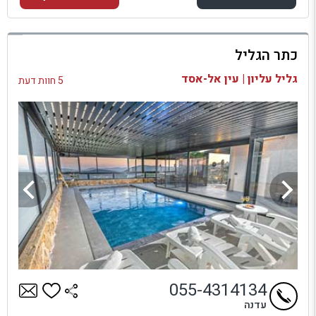
למתחם זה
כתר הגליל
בדיקת זמינות ומחירים
גליל עליון | עין אל-אסד
5 חוות דעת
055-4314134
עדנה