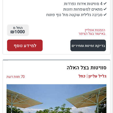
4 סוויטות אירוח נפרדות
מתאים למשפחות וזוגות
סביבה גלילית שקטה מול נוף פתוח
החל מ
הזמנות אונליין
₪1000
באישור בעל הצימר
למידע נוסף
בדיקת זמינות ומחירים
למתחם זה
סוויטות בצל האלה
בדיקת זמינות ומחירים
גליל עליון | כחל
70 חוות דעת