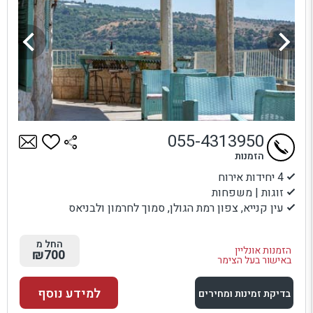
055-4313950
הזמנות
4 יחידות אירוח
זוגות | משפחות
עין קנייא, צפון רמת הגולן, סמוך לחרמון ולבניאס
החל מ
הזמנות אונליין
₪700
באישור בעל הצימר
למידע נוסף
בדיקת זמינות ומחירים