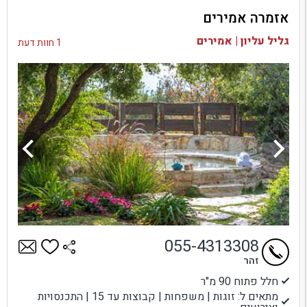
אזמרה אמירים
בדיקת זמינות ומחירים
גליל עליון | אמירים
1 חוות דעת
055-4313308
זהר
חלל פתוח 90 מ"ר
מתאים ל: זוגות | משפחות | קבוצות עד 15 | התכנסויות