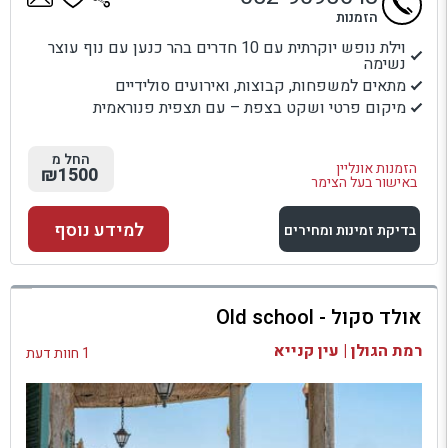
הזמנות
וילת נופש יוקרתית עם 10 חדרים בהר כנען עם נוף עוצר
נשימה
מתאים למשפחות, קבוצות, ואירועים סולידיים
מיקום פרטי ושקט בצפת – עם תצפית פנוראמית
החל מ
הזמנות אונליין
₪1500
באישור בעל הצימר
למידע נוסף
בדיקת זמינות ומחירים
למתחם זה
אולד סקול - Old school
בדיקת זמינות ומחירים
רמת הגולן | עין קנייא
1 חוות דעת