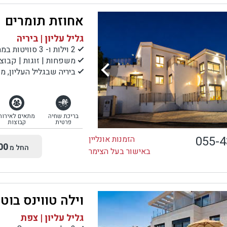
אחוזת תומרים
גליל עליון | ביריה
2 וילות ו- 3 סוויטות במתחם אירוח אחד
משפחות | זוגות | קבוצ
ביריה שבגליל העליון, מו
בריכת שחיה
מתאים לאירוח
פרטית
קבוצות
055-
הזמנות אונליין
00
החל מ
באישור בעל הצימר
וילה טווינס בוטיק - outique
גליל עליון | צפת