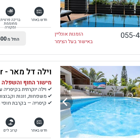
חדש באתר
בריכה פרטית
מחוממת
ומקורה
055-
הזמנות אונליין
00
החל מ
באישור בעל הצימר
וילה דל מאר - Villa Del Mar
מישור החוף והשפלה |
וילה יוקרתית בקיסריה עם 8 חדרי ש
משפחות, זוגות וקבוצ
קיסריה — בקרבת חופי הי
חדש באתר
קרוב לים