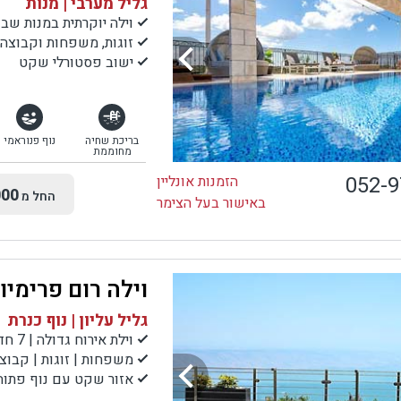
גליל מערבי | מנות
וילה יוקרתית במנות שב
זוגות, משפחות וקבוצה
ישוב פסטורלי שקט
בריכת שחיה
נוף פנוראמי
מחוממת
052-
הזמנות אונליין
00
החל מ
באישור בעל הצימר
וילה רום פרימיו
גליל עליון | נוף כנרת
וילת אירוח גדולה | 7 חדרי שינה בסגנון סוויטות
משפחות | זוגות | קבוצ
אזור שקט עם נוף פתוח