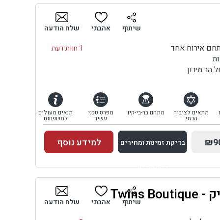
בדיקת זמינות ומחירים
שיתוף
אהבתי
שלח הודעה
1 חוות דעת
ות
ל הר מירון
מתאים לציבור
מתחם בר-בי-קיו
מפרט טכני
תנאים מעולים
הדתי
עשיר
למשפחות
₪9
למידע נוסף
בדיקת זמינות ומחירים
למתחם זה
Twins B
בדיקת זמינות ומחירים
שיתוף
אהבתי
שלח הודעה