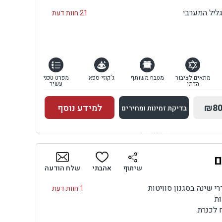
גליל המערבי
21 חוות דעת
מתאים לציבור
מטבח משותף
ג'קוזי ספא
מפרט טכני
הדתי
עשיר
₪80
למידע נוסף
בדיקת זמינות ומחירים
למתחם זה
ם
בדיקת זמינות ומחירים
שיתוף
אהבתי
שלח הודעה
1 חוות דעת
ות
 לכנרת