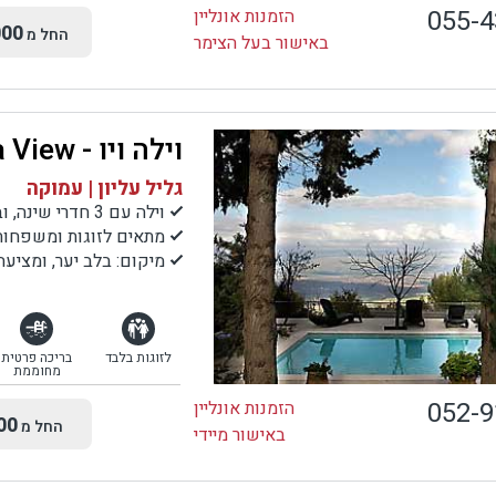
055-
הזמנות אונליין
00
החל מ
באישור בעל הצימר
וילה ויו - Vila View
גליל עליון | עמוקה
וילה עם 3 חדרי שינה, ובקתה נוספת נפרדת לזוגות בלבד
מתאים לזוגות ומשפחות
מיקום: בלב יער, ומציעה
לזוגות בלבד
בריכה פרטית
מחוממת
052-
הזמנות אונליין
00
החל מ
באישור מיידי