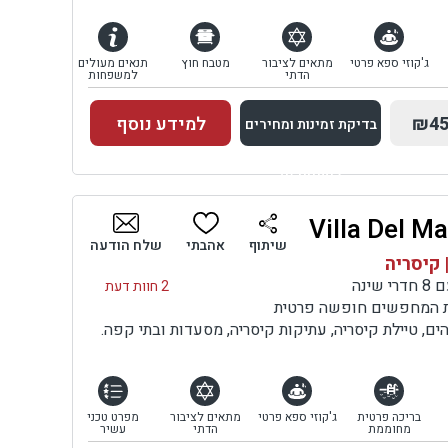
ג'קוזי ספא פרטי
מתאים לציבור
מטבח חוץ
תנאים מעולים
הדתי
למשפחות
₪45
למידע נוסף
בדיקת זמינות ומחירים
למתחם זה
בדיקת זמינות ומחירים
שיתוף
אהבתי
שלח הודעה
 קיסריה
ינה
2 חוות דעת
ות המחפשים חופשה פרטית
ם, טיילת קיסריה, עתיקות קיסריה, מסעדות ובתי קפה.
בריכה פרטית
ג'קוזי ספא פרטי
מתאים לציבור
מפרט טכני
מחוממת
הדתי
עשיר