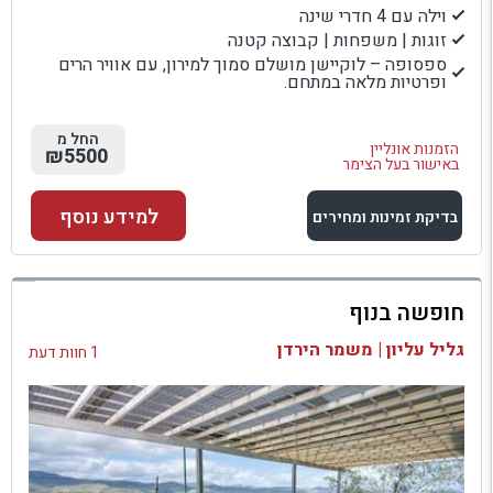
וילה עם 4 חדרי שינה
זוגות | משפחות | קבוצה קטנה
ספסופה – לוקיישן מושלם סמוך למירון, עם אוויר הרים
ופרטיות מלאה במתחם.
החל מ
הזמנות אונליין
₪5500
באישור בעל הצימר
למידע נוסף
בדיקת זמינות ומחירים
למתחם זה
חופשה בנוף
בדיקת זמינות ומחירים
גליל עליון | משמר הירדן
1 חוות דעת