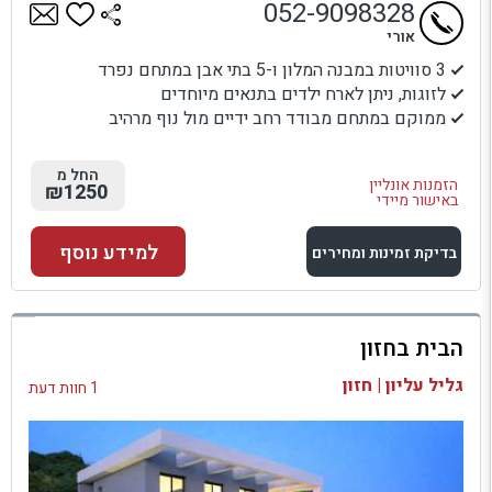
052-9098328
אורי
3 סוויטות במבנה המלון ו-5 בתי אבן במתחם נפרד
לזוגות, ניתן לארח ילדים בתנאים מיוחדים
ממוקם במתחם מבודד רחב ידיים מול נוף מרהיב
החל מ
הזמנות אונליין
₪1250
באישור מיידי
למידע נוסף
בדיקת זמינות ומחירים
למתחם זה
הבית בחזון
בדיקת זמינות ומחירים
גליל עליון | חזון
1 חוות דעת