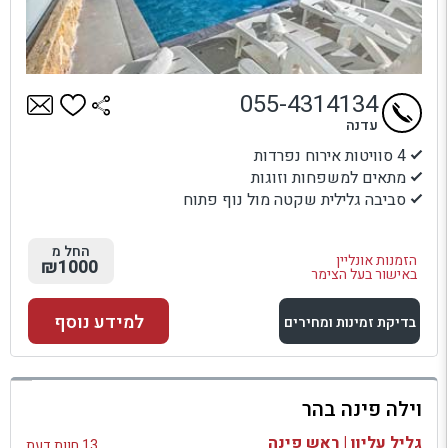
055-4314134
עדנה
4 סוויטות אירוח נפרדות
מתאים למשפחות וזוגות
סביבה גלילית שקטה מול נוף פתוח
החל מ
הזמנות אונליין
₪1000
באישור בעל הצימר
למידע נוסף
בדיקת זמינות ומחירים
למתחם זה
וילה פינה בהר
בדיקת זמינות ומחירים
גליל עליון | ראש פינה
13 חוות דעת