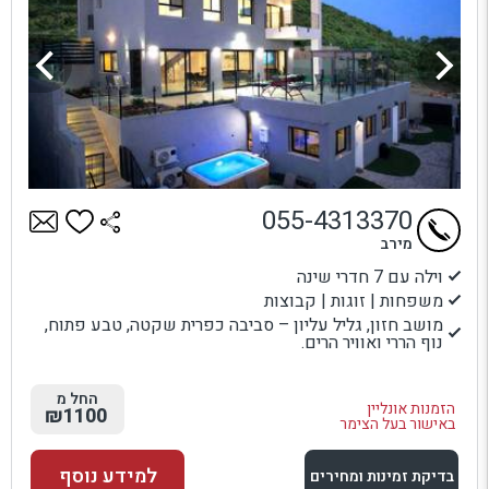
055-4313370
מירב
וילה עם 7 חדרי שינה
משפחות | זוגות | קבוצות
מושב חזון, גליל עליון – סביבה כפרית שקטה, טבע פתוח,
נוף הררי ואוויר הרים.
החל מ
הזמנות אונליין
₪1100
באישור בעל הצימר
למידע נוסף
בדיקת זמינות ומחירים