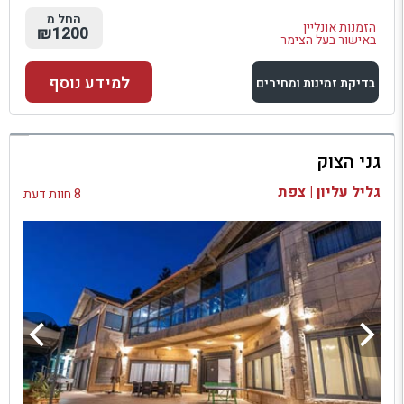
החל מ
הזמנות אונליין
₪1200
באישור בעל הצימר
למידע נוסף
בדיקת זמינות ומחירים
למתחם זה
גני הצוק
בדיקת זמינות ומחירים
גליל עליון | צפת
8 חוות דעת