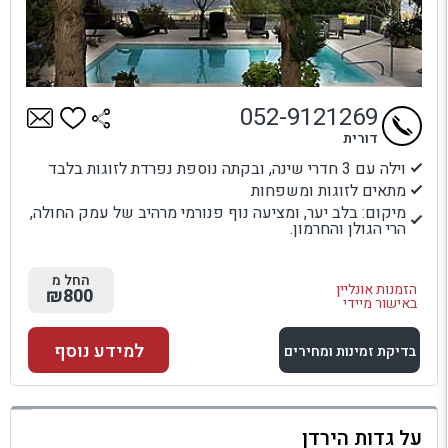
052-9121269
דורית
וילה עם 3 חדרי שינה, ובקתה נוספת נפרדת לזוגות בלבד
מתאים לזוגות ומשפחות
מיקום: בלב יער, ומציעה נוף פנורמי מרהיב של עמק החולה,
הרי הגולן והחרמון.
החל מ
הזמנות אונליין
₪800
באישור מיידי
למידע נוסף
בדיקת זמינות ומחירים
למתחם זה
על גדות הירדן