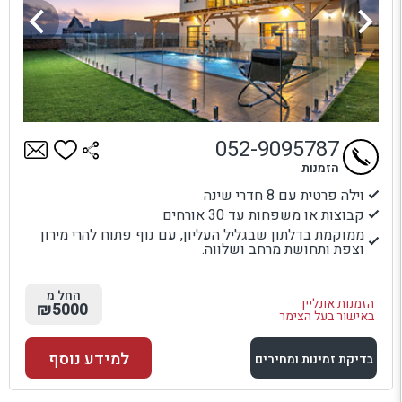
052-9095787
הזמנות
וילה פרטית עם 8 חדרי שינה
קבוצות או משפחות עד 30 אורחים
ממוקמת בדלתון שבגליל העליון, עם נוף פתוח להרי מירון
וצפת ותחושת מרחב ושלווה.
החל מ
הזמנות אונליין
₪5000
באישור בעל הצימר
למידע נוסף
בדיקת זמינות ומחירים