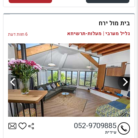
למתחם זה
בית מול ירח
בדיקת זמינות ומחירים
גליל מערבי | מעלות-תרשיחא
6 חוות דעת
052-9709885
עידית