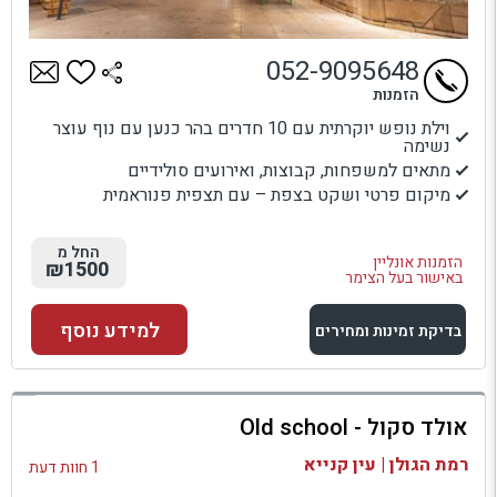
052-9095648
הזמנות
וילת נופש יוקרתית עם 10 חדרים בהר כנען עם נוף עוצר
נשימה
מתאים למשפחות, קבוצות, ואירועים סולידיים
מיקום פרטי ושקט בצפת – עם תצפית פנוראמית
החל מ
הזמנות אונליין
₪1500
באישור בעל הצימר
למידע נוסף
בדיקת זמינות ומחירים
למתחם זה
אולד סקול - Old school
בדיקת זמינות ומחירים
רמת הגולן | עין קנייא
1 חוות דעת