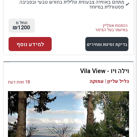
מתחם באווירה צבעונית וגלילית בחורש טבעי ובסביבה
פסטורלית במיוחד
החל מ
הזמנות אונליין
₪1200
באישור בעל הצימר
למידע נוסף
בדיקת זמינות ומחירים
למתחם זה
וילה ויו - Vila View
בדיקת זמינות ומחירים
גליל עליון | עמוקה
18 חוות דעת