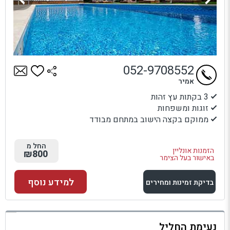
052-9708552
אמיר
3 בקתות עץ זהות
זוגות ומשפחות
ממוקם בקצה הישוב במתחם מבודד
החל מ
הזמנות אונליין
₪800
באישור בעל הצימר
למידע נוסף
בדיקת זמינות ומחירים
למתחם זה
נעימת החליל