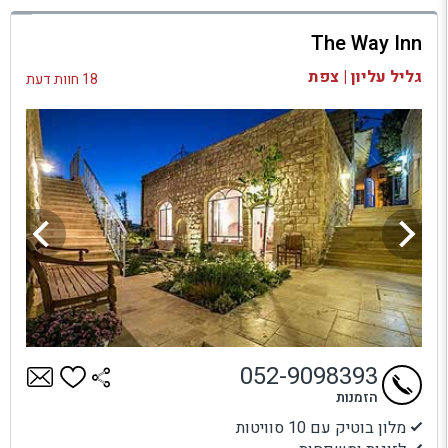
למתחם זה
The Way Inn
בדיקת זמינות ומחירים
גליל עליון | צפת
18 חוות דעת
052-9098393
הזמנות
מלון בוטיק עם 10 סוויטות