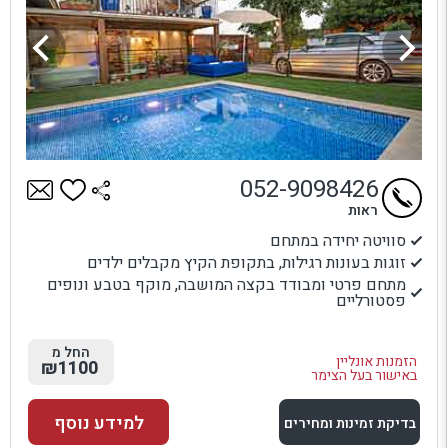
052-9098426
ראות
סוויטה יחידה במתחם
זוגות בעונות רגילות, בתקופת הקיץ מקבלים ילדים
מתחם פרטי ומבודד בקצה המושבה, מוקף בטבע ונופים
פסטורליים
החל מ
הזמנות אונליין
₪1100
באישור בעל הצימר
למידע נוסף
בדיקת זמינות ומחירים