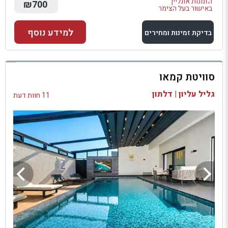
הזמנות אונליין
₪700
באישור בעל הצימר
למידע נוסף
בדיקת זמינות ומחירים
למתחם זה
סוויטת קמאו
בדיקת זמינות ומחירים
גליל עליון | דלתון
11 חוות דעת