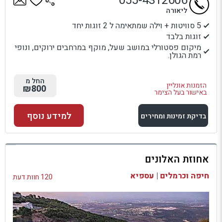
055-4312606
ליאורה
5 סוויטות + וילה שמתאימה ל 2 זוגות יחד
זוגות בלבד
מיקום פסטורלי במושב שעל, מוקף במרחבים ירוקים, ונופי
רמת הגולן.
החל מ
הזמנות אונליין
₪800
באישור בעל הצימר
למידע נוסף
בדיקת זמינות ומחירים
למתחם זה
אחוזת האלונים
בדיקת זמינות ומחירים
חיפה וכרמלים | עספיא
120 חוות דעת