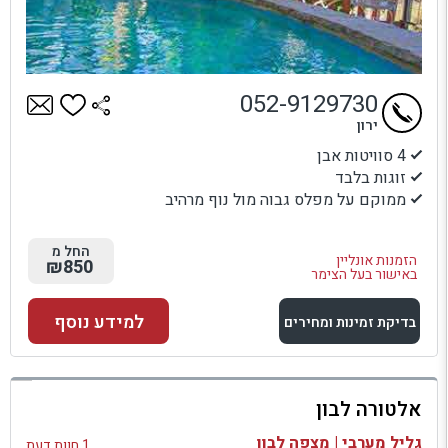
052-9129730
ירון
4 סוויטות אבן
זוגות בלבד
ממוקם על מפלס גבוה מול נוף מרהיב
החל מ
הזמנות אונליין
₪850
באישור בעל הצימר
למידע נוסף
בדיקת זמינות ומחירים
למתחם זה
אלטורה לבון
בדיקת זמינות ומחירים
גליל מערבי | מצפה לבון
1 חוות דעת