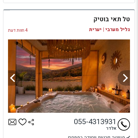
למתחם זה
טל תאי בוטיק
בדיקת זמינות ומחירים
גליל מערבי | יערית
4 חוות דעת
055-4313931
אלדר
סוויטה פרטית ויחידה במתחם