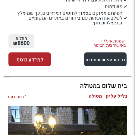
וילה יוקרתית עם 7 חדרי שינה
משפחות
המתחם ממוקם בסמוך לחופים המרהיבים, כך שמומלץ
לשלב את השהות עם ביקורים באתרים המקומיים
ובפעילויות חוץ.
החל מ
הזמנות אונליין
₪8600
באישור בעל הצימר
למידע נוסף
בדיקת זמינות ומחירים
למתחם זה
בית שלום במטולה
בדיקת זמינות ומחירים
גליל עליון | מטולה
1 חוות דעת