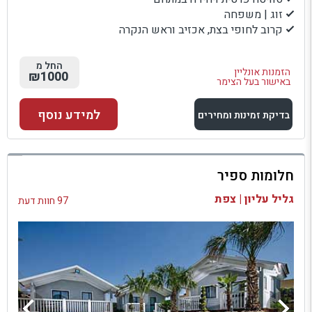
זוג | משפחה
קרוב לחופי בצת, אכזיב וראש הנקרה
החל מ
הזמנות אונליין
₪1000
באישור בעל הצימר
למידע נוסף
בדיקת זמינות ומחירים
למתחם זה
חלומות ספיר
בדיקת זמינות ומחירים
גליל עליון | צפת
97 חוות דעת