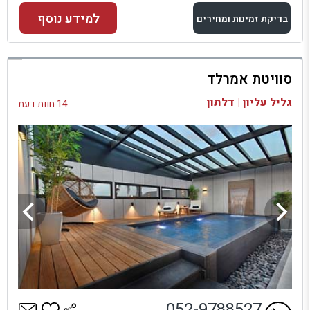
למידע נוסף
בדיקת זמינות ומחירים
למתחם זה
סוויטת אמרלד
בדיקת זמינות ומחירים
גליל עליון | דלתון
14 חוות דעת
052-9788527