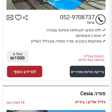
052-9708737
מיטל
וילת נופש יוקרתית+ סוויטה צמודה
זוגות | משפחות
ממוקמת בקיבוץ שדה נחמיה שבגליל העליון
החל מ
הזמנות אונליין
₪1000
באישור בעל הצימר
למידע נוסף
בדיקת זמינות ומחירים
למתחם זה
ססיה Cesia
בדיקת זמינות ומחירים
גליל עליון | ביריה
14 חוות דעת