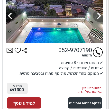
052-9707190
הזמנות
מתחם אירוח - 8 סוויטות
זוגות / משפחות / קבוצה
ממוקם בהרי הכרמל, מול נוף פתוח ובסביבה פרטית
החל מ
הזמנות אונליין
₪1300
באישור בעל הצימר
למידע נוסף
בדיקת זמינות ומחירים