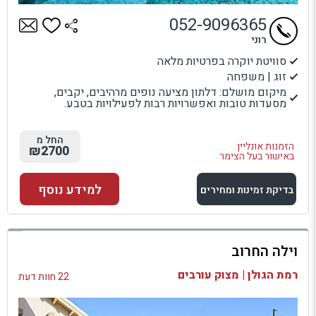
052-9096365
רוני
סוויטת יוקרה בפרטיות מלאה
זוג | משפחה
מיקום מושלם: דלתון מציעה נופים מרהיבים, יקבים,
מסעדות טובות ואפשרויות רבות לפעילויות בטבע.
החל מ
הזמנות אונליין
₪2700
באישור בעל הצימר
למידע נוסף
בדיקת זמינות ומחירים
למתחם זה
וילה החרוב
בדיקת זמינות ומחירים
רמת הגולן | מצוק עורבים
22 חוות דעת