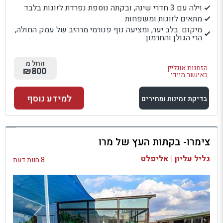
וילה עם 3 חדרי שינה, ובקתה נוספת נפרדת לזוגות בלבד
מתאים לזוגות ומשפחות
מיקום: בלב יער, ומציעה נוף פנורמי מרהיב של עמק החולה,
הרי הגולן והחרמון.
החל מ
הזמנות אונליין
₪800
באישור מיידי
למידע נוסף
בדיקת זמינות ומחירים
למתחם זה
צימרו- בקתות העץ של מרו
בדיקת זמינות ומחירים
גליל עליון | אליפלט
8 חוות דעת