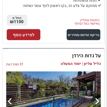
זוגות ומשפחות
ממוקם על צלע הר, בקו ראשון לנוף עוצר נשימה
החל מ
הזמנות אונליין
₪1100
באישור בעל הצימר
למידע נוסף
בדיקת זמינות ומחירים
למתחם זה
על גדות הירדן
בדיקת זמינות ומחירים
גליל עליון | יסוד המעלה
31 חוות דעת