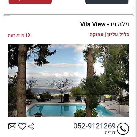
למתחם זה
וילה ויו - Vila View
בדיקת זמינות ומחירים
גליל עליון | עמוקה
18 חוות דעת
052-9121269
דורית