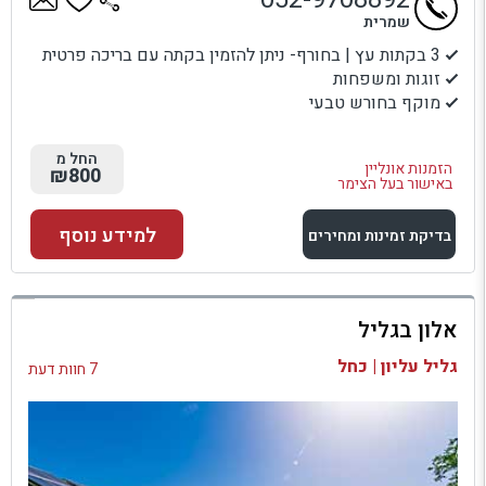
שמרית
3 בקתות עץ | בחורף- ניתן להזמין בקתה עם בריכה פרטית
זוגות ומשפחות
מוקף בחורש טבעי
החל מ
הזמנות אונליין
₪800
באישור בעל הצימר
למידע נוסף
בדיקת זמינות ומחירים
למתחם זה
אלון בגליל
בדיקת זמינות ומחירים
גליל עליון | כחל
7 חוות דעת