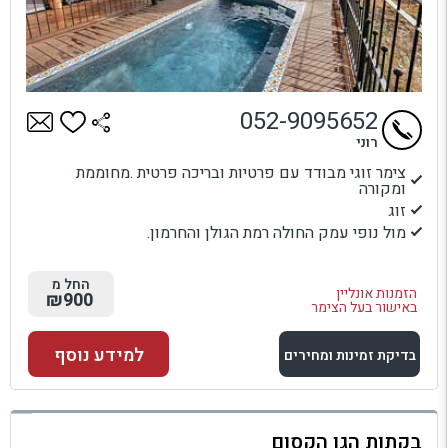
052-9095652
רוני
צימר זוגי מבודד עם פרטיות ובריכה פרטית .מחוממת
ומקורה
זוג
מול נופי עמק החולה רמת הגולן והחרמון.
החל מ
הזמנות אונליין
₪900
באישור בעל הצימר
למידע נוסף
בדיקת זמינות ומחירים
למתחם זה
בקתות הגן הקסום