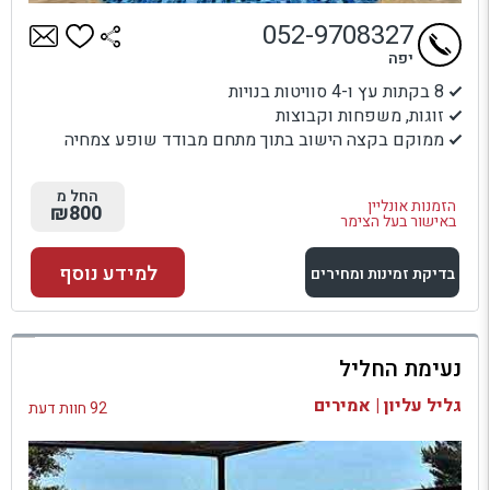
052-9708327
יפה
8 בקתות עץ ו-4 סוויטות בנויות
זוגות, משפחות וקבוצות
ממוקם בקצה הישוב בתוך מתחם מבודד שופע צמחיה
החל מ
הזמנות אונליין
₪800
באישור בעל הצימר
למידע נוסף
בדיקת זמינות ומחירים
למתחם זה
נעימת החליל
בדיקת זמינות ומחירים
גליל עליון | אמירים
92 חוות דעת