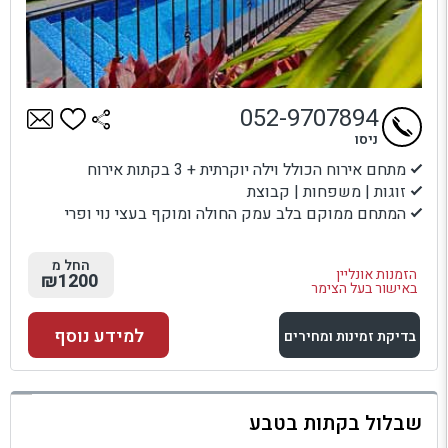
052-9707894
ניסו
מתחם אירוח הכולל וילה יוקרתית + 3 בקתות אירוח
זוגות | משפחות | קבוצת
המתחם ממוקם בלב עמק החולה ומוקף בעצי נוי ופרי
החל מ
הזמנות אונליין
₪1200
באישור בעל הצימר
למידע נוסף
בדיקת זמינות ומחירים
למתחם זה
שבלול בקתות בטבע
בדיקת זמינות ומחירים