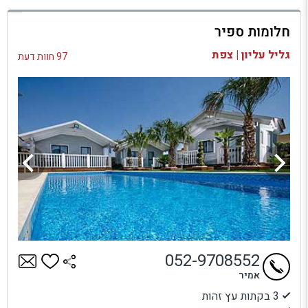
למתחם זה
חלומות ספיר
בדיקת זמינות ומחירים
גליל עליון | צפת
97 חוות דעת
052-9708552
אמיר
3 בקתות עץ זהות