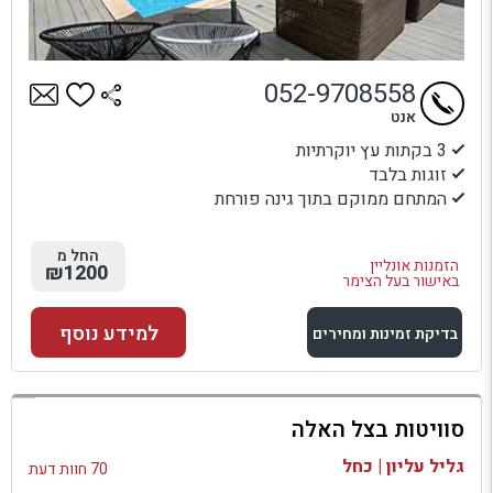
052-9708558
אנט
3 בקתות עץ יוקרתיות
זוגות בלבד
המתחם ממוקם בתוך גינה פורחת
החל מ
הזמנות אונליין
₪1200
באישור בעל הצימר
למידע נוסף
בדיקת זמינות ומחירים
למתחם זה
סוויטות בצל האלה
בדיקת זמינות ומחירים
גליל עליון | כחל
70 חוות דעת