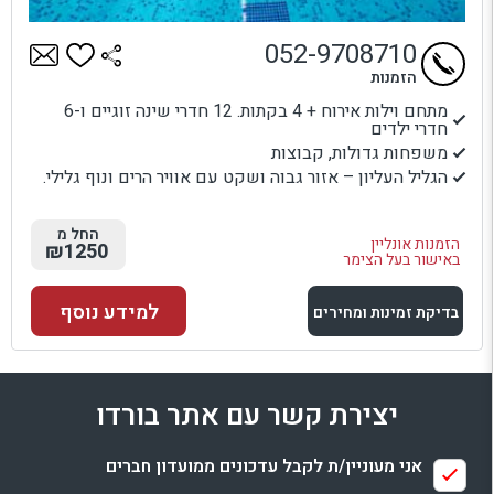
052-9708710
הזמנות
מתחם וילות אירוח + 4 בקתות. 12 חדרי שינה זוגיים ו-6
חדרי ילדים
משפחות גדולות, קבוצות
הגליל העליון – אזור גבוה ושקט עם אוויר הרים ונוף גלילי.
החל מ
הזמנות אונליין
₪1250
באישור בעל הצימר
למידע נוסף
בדיקת זמינות ומחירים
למתחם זה
יצירת קשר עם אתר בורדו
בדיקת זמינות ומחירים
אני מעוניין/ת לקבל עדכונים ממועדון חברים