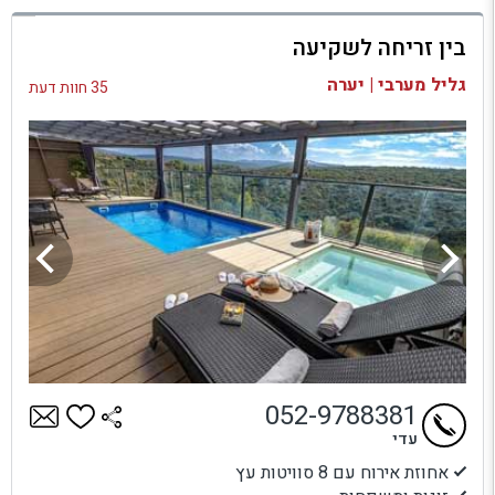
למתחם זה
בין זריחה לשקיעה
בדיקת זמינות ומחירים
גליל מערבי | יערה
35 חוות דעת
052-9788381
עדי
אחוזת אירוח עם 8 סוויטות עץ