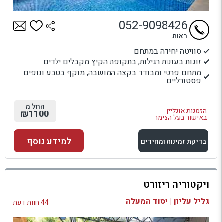
052-9098426
ראות
סוויטה יחידה במתחם
זוגות בעונות רגילות, בתקופת הקיץ מקבלים ילדים
מתחם פרטי ומבודד בקצה המושבה, מוקף בטבע ונופים
פסטורליים
החל מ
הזמנות אונליין
₪1100
באישור בעל הצימר
למידע נוסף
בדיקת זמינות ומחירים
למתחם זה
ויקטוריה ריזורט
בדיקת זמינות ומחירים
גליל עליון | יסוד המעלה
44 חוות דעת