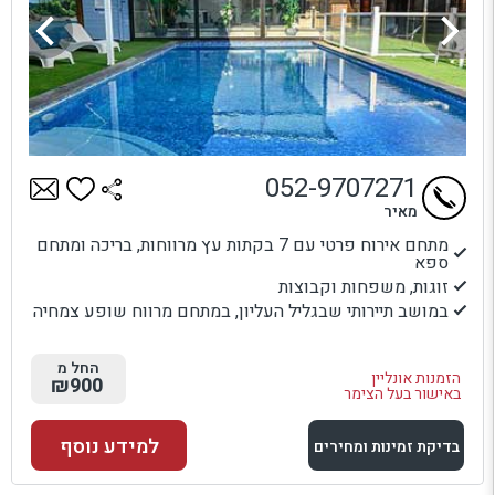
052-9707271
מאיר
מתחם אירוח פרטי עם 7 בקתות עץ מרווחות, בריכה ומתחם
ספא
זוגות, משפחות וקבוצות
במושב תיירותי שבגליל העליון, במתחם מרווח שופע צמחיה
החל מ
הזמנות אונליין
₪900
באישור בעל הצימר
למידע נוסף
בדיקת זמינות ומחירים