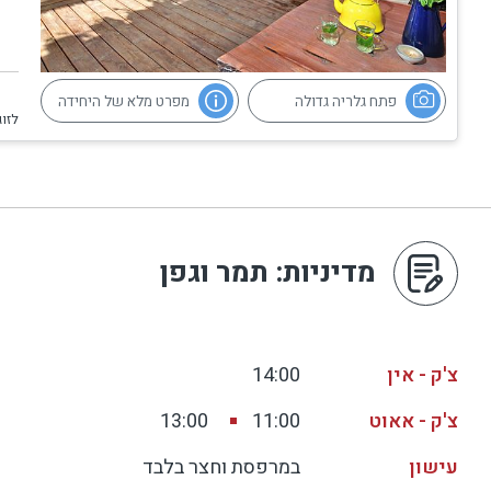
פתח גלריה גדולה
מפרט מלא של היחידה
לזוג
מדיניות
: תמר וגפן
צ'ק - אין
14:00
צ'ק - אאוט
11:00
13:00
עישון
במרפסת וחצר בלבד