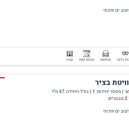
צוב ים תיכוני
ות בלבד
מרפסת
מכונת קפה
קמין
ויטת בציר
ר
| מספר יחידות:
1
| גודל היחידה: 47 מ"ר
2
מבוגרים
צוב ים תיכוני