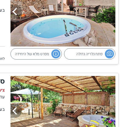
בעי
פתח גלריה גדולה
מפרט מלא של היחידה
לזוג
סו
צימ
עד
בעי