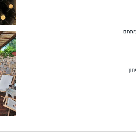
מתחם
ון