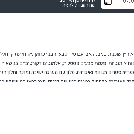
לחצו לעדכון תאריכים
מחיר עבור לילה אחד
א היין שוכנות במבנה אבן עם טיח טבעי הבנוי כחאן מזרחי עתיק. חלל
ת אותנטיות, פלטת צבעים פסטלית, אלמנטים דקורטיביים בנושא היין 
ריית ספרים מגוונת ואיכותית, סלון עם מערכת ישיבה נמוכה וחלון הז
ה נפרד מאובזרת בפתחים רחבים הנגישים לנכים. חצר החאן המשותפת בנ
ת בוטיק מהיקב המשפחתי. לרשות האורחים - רשימת כיבודים עשירה במי
..