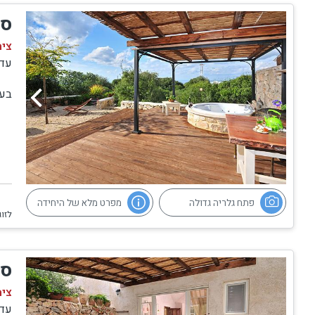
סו
צימ
עד
בעי
פתח גלריה גדולה
מפרט מלא של היחידה
לזוג
סו
צימ
עד