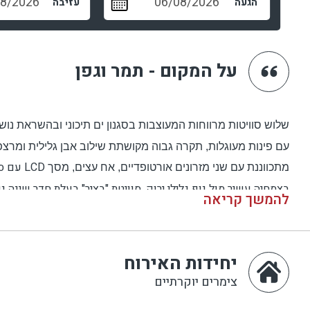
הגעה
עזיבה
על המקום - תמר וגפן
שלוש סוויטות מרווחות המעוצבות בסגנון ים תיכוני ובהשראת נוש
עם פינות מעוגלות, תקרה גבוה מקושתת שילוב אבן גלילית ומרצפו
LCD
עם ספ
מתכווננת עם שני מזרונים אורטופדיים, אח עצים, מסך
בצמחיה עשיר מול נוף גלילי ירוק. סוויטת "בציר" בעלת חדר שינ
להמשך קריאה
אבירים רחב, בריכה דקורטיבית וסככות גפנים. במתחם – מרתף יינו
בקבוק יין מיקב משפחתיים, סלסלת פירות טריים, פירות יבשים ועוד
יחידות האירוח
צימרים יוקרתיים