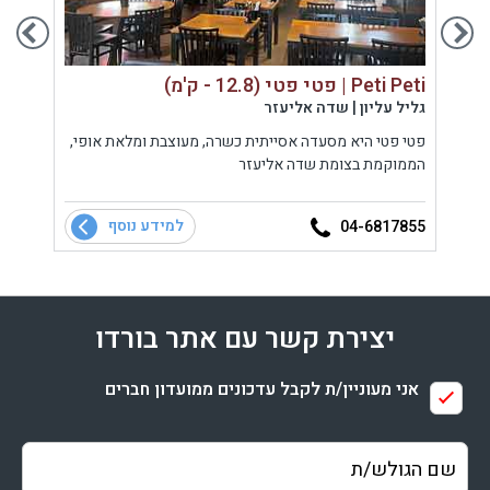
Peti Peti | פטי פטי (12.8 - ק'מ)
che (17.4
גליל עליון | שדה אליעזר
גליל ע
ך
פטי פטי היא מסעדה אסייתית כשרה, מעוצבת ומלאת אופי,
יט
הממוקמת בצומת שדה אליעזר
העליו
עכשווי
סלטים,
למידע נוסף
8755
04-6817855
יצירת קשר עם אתר בורדו
אני מעוניין/ת לקבל עדכונים ממועדון חברים