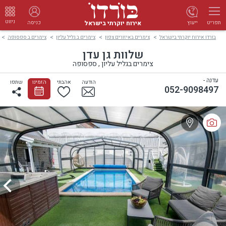
ניווט
אירוח יוקרתי בישראל
ייעוץ
כניסה
תפריט
בורדו אירוח יוקרתי בישראל
צימרים באיזורים צפון
צימרים ב גליל עליון
צימרים ב ספסופה
שלוות גן עדן
צימרים בגליל עליון , ספסופה
עדנה -
הודעה
אהבתי
הזמינו
שתפו
052-9098497