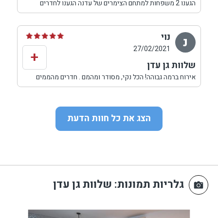
בהקדם, תודה לך עדנה היה מושלללם נתראה בקרוב שוב!
הגענו 2 משפחות למתחם הצימרים של עדנה הגענו לחדרים
מבריקים בריכה גדולה וגקוזי ענק מתחם מפנק וגדול חדרים
מעוצבים בטוב טעם ובעלת המתחם אישה נהדרת שפינקה
אותנו בחלות לכבוד שבת
נוי
נ
נהננו מאד
27/02/2021
+
תודה רבה
שלוות גן עדן
אירוח ברמה גבוהה! הכל נקי, מסודר ומהמם . חדרים מהממים
בריכה מחוממת ומקורה. בעלת המקום מקסימה שירות
מושלם ואיכותי. מומלץ בחום
הצג את כל חוות הדעת
גלריות תמונות
: שלוות גן עדן