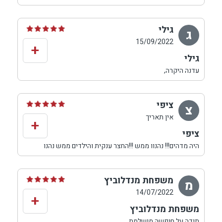
גילי
ג
15/09/2022
+
גילי
עדנה היקרה,
נהננו מאוד והילדים התאהבו במקום, אז בטוח נחזור שוב.
ציפי
צ
אין תאריך
+
ציפי
היה מדהים!!! נהנוו ממש !!!החצר ענקית והילדים ממש נהנו
שרות מעולה!!! נקי ומטופח!!
נחזור שוב
משפחת מנדלוביץ
מ
14/07/2022
+
משפחת מנדלוביץ
תודה על חופשה מושלמת.