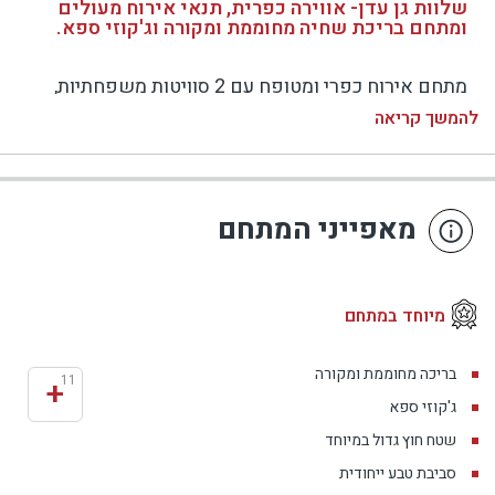
שלוות גן עדן- אווירה כפרית, תנאי אירוח מעולים
ומתחם בריכת שחיה מחוממת ומקורה וג'קוזי ספא.
מתחם אירוח כפרי ומטופח עם 2 סוויטות משפחתיות,
מרווחות וסוויטה זוגית מפוארת. הסוויטות המשפחתיות
להמשך קריאה
בנויות כשני חללים - חדר מרכזי עם סלון, מטבח ופינת
אוכל וחדר שינה רומנטי ומרווח, בו ממוקם ג'קוזי עגול
גדול. סוויטת היהלום הרומנטית בנויה כחלל פתוח
מאפייני המתחם
ומתהדרת בעיצוב מרהיב וייחודי. לכל סוויטה - מרפסת
דק מקורה הצופה אל הגינה המלבלבת ובה מדשאות, עצי
נוי, ערוגות פרחים ותבלינים. במתחם החוץ המשותף
מיוחד במתחם
ממוקמת בריכת שחיה בנויה ומרוצפת ולצידה ג'קוזי ספא
מפנק. עוד במתחם: טרמפולינה לילדים.
בריכה מחוממת ומקורה
+
11
ג'קוזי ספא
שטח חוץ גדול במיוחד
סביבת טבע ייחודית