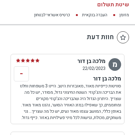
שיטת תשלום
מזומן
העברה בנקאית
כרטיס אשראי לבטחון
חוות דעת
מלכה בן דור
מ
22/02/2023
-
מלכה בן דור
סוויטות כייפיות מאוד, מאובזרות היטב. היינו 3 משפחות וחלנו
את הבריכה והג'קוזי. השטח החיצוני גדול, מסודר, יש כל מה
שצריך. היתרון הגדול היה שהבריכה והג'קוזי מקורים
ומחוממים, כך שאפילו במזג האוויר הסוער, נהננו מאוד מאוד.
באופן כללי, המושב עצמו מאוד נעים, יש כל מה שצריך... גני
משחקים, מכולת, נגישות לכל מיני פעילויות באזור. כייף גדול.