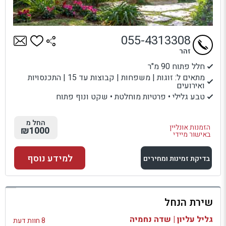
055-4313308
זהר
חלל פתוח 90 מ"ר
מתאים ל: זוגות | משפחות | קבוצות עד 15 | התכנסויות
ואירועים
טבע גלילי • פרטיות מוחלטת • שקט ונוף פתוח
החל מ
הזמנות אונליין
₪1000
באישור מיידי
למידע נוסף
בדיקת זמינות ומחירים
למתחם זה
שירת הנחל
בדיקת זמינות ומחירים
גליל עליון | שדה נחמיה
8 חוות דעת