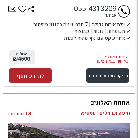
055-4313209
אביתר
וילת אירוח גדולה | 7 חדרי שינה בסגנון סוויטות
משפחות | זוגות | קבוצות
אזור שקט עם נוף פתוח לכנרת
החל מ
הזמנות אונליין
₪4500
באישור בעל הצימר
למידע נוסף
בדיקת זמינות ומחירים
למתחם זה
אחוזת האלונים
בדיקת זמינות ומחירים
חיפה וכרמלים | עספיא
120 חוות דעת