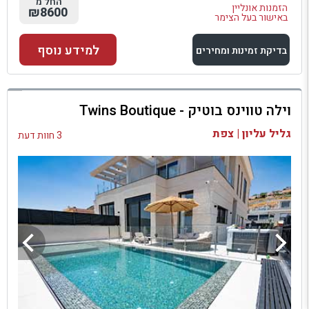
החל מ
הזמנות אונליין
₪8600
באישור בעל הצימר
למידע נוסף
בדיקת זמינות ומחירים
למתחם זה
וילה טווינס בוטיק - Twins Boutique
בדיקת זמינות ומחירים
גליל עליון | צפת
3 חוות דעת