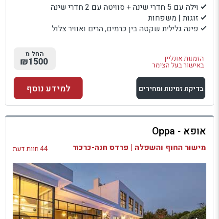
וילה עם 5 חדרי שינה + סוויטה עם 2 חדרי שינה
זוגות | משפחות
פינה גלילית שקטה בין כרמים, הרים ואוויר צלול
החל מ
הזמנות אונליין
₪1500
באישור בעל הצימר
למידע נוסף
בדיקת זמינות ומחירים
למתחם זה
אופא - Oppa
בדיקת זמינות ומחירים
מישור החוף והשפלה | פרדס חנה-כרכור
44 חוות דעת