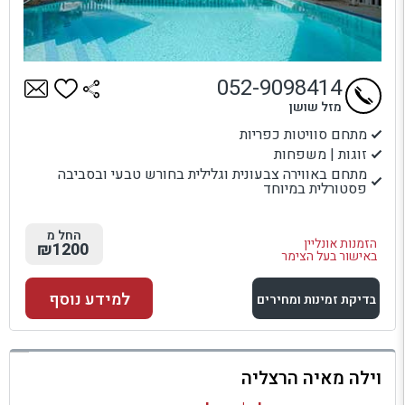
052-9098414
מזל שושן
מתחם סוויטות כפריות
זוגות | משפחות
מתחם באווירה צבעונית וגלילית בחורש טבעי ובסביבה
פסטורלית במיוחד
החל מ
הזמנות אונליין
₪1200
באישור בעל הצימר
למידע נוסף
בדיקת זמינות ומחירים
למתחם זה
וילה מאיה הרצליה
בדיקת זמינות ומחירים