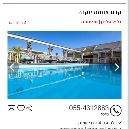
למתחם זה
קדם אחוזת יוקרה
בדיקת זמינות ומחירים
גליל עליון | ספסופה
3 חוות דעת
055-4312883
סיסי
וילה עם 4 חדרי שינה