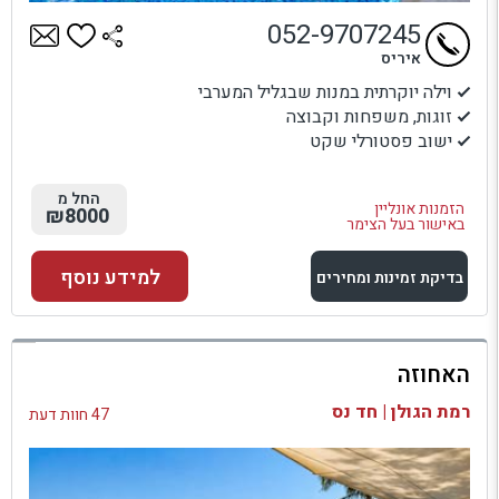
052-9707245
איריס
וילה יוקרתית במנות שבגליל המערבי
זוגות, משפחות וקבוצה
ישוב פסטורלי שקט
החל מ
הזמנות אונליין
₪8000
באישור בעל הצימר
למידע נוסף
בדיקת זמינות ומחירים
למתחם זה
האחוזה
בדיקת זמינות ומחירים
רמת הגולן | חד נס
47 חוות דעת