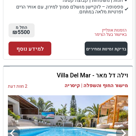
זוגות | משפחות | קבוצה קטנה
ספסופה – לוקיישן מושלם סמוך למירון, עם אוויר הרים
ופרטיות מלאה במתחם.
החל מ
הזמנות אונליין
₪5500
באישור בעל הצימר
למידע נוסף
בדיקת זמינות ומחירים
למתחם זה
וילה דל מאר - Villa Del Mar
בדיקת זמינות ומחירים
מישור החוף והשפלה | קיסריה
2 חוות דעת