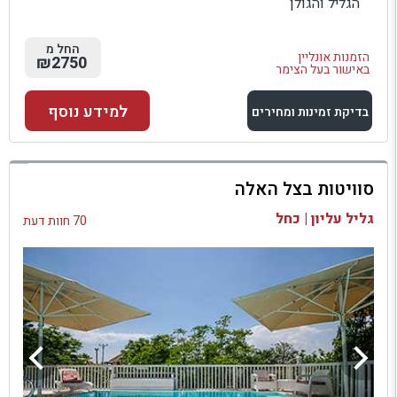
הגליל והגולן
החל מ
הזמנות אונליין
₪2750
באישור בעל הצימר
למידע נוסף
בדיקת זמינות ומחירים
למתחם זה
סוויטות בצל האלה
בדיקת זמינות ומחירים
גליל עליון | כחל
70 חוות דעת