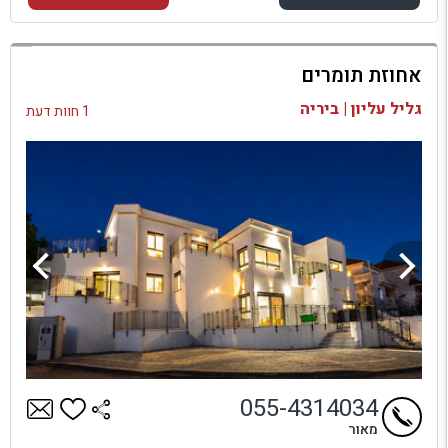
למתחם זה
אחוזת תומרים
בדיקת זמינות ומחירים
גליל עליון | ביריה
1 חוות דעת
055-4314034
מאור