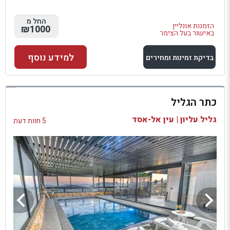
החל מ
הזמנות אונליין
₪1000
באישור בעל הצימר
למידע נוסף
בדיקת זמינות ומחירים
למתחם זה
כתר הגליל
בדיקת זמינות ומחירים
גליל עליון | עין אל-אסד
5 חוות דעת