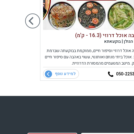
אוכל דרוזי (16.3 - ק'מ)
מסעדת הבוקרים (.4
הגולן | בוקעאתא
רמת הגולן | מרו
 אוכל דרוזי וסיפור חיים, ממוקמת בבוקעתה שברמת
מסעדה בשרית כ
. אוכל ביתי מנחם ואותנטי, עשוי באהבה עם סיפור חיים
ומגישה מנות בש
. מיטב המטעמים מהמסורת הדרוזית.
איכותיים. מבחר 
למידע נוסף
04-6960206
050-225