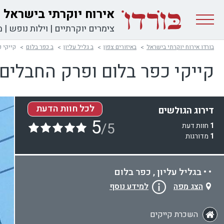
אירוח יוקרתי בישראל
צימרים יוקרתיים
|
וילות נופש
|
מ
בורדו אירוח יוקרתי בישראל
באיזורים צפון
ב גליל עליון
ב כפר בלום
קייקי 
קייקי כפר בלום ופרק החבלים 
לכל חוות הדעת
דירוג הגולשים
5
/5
1
חוות דעת
1
מדורגות
• • בגליל עליון , כפר בלום
הצג מפה
למידע נוסף
השכרת קייקים