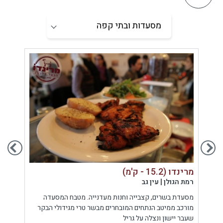
מרינדו (15.2 - ק'מ)
מושבוצ (8
רמת הגולן | עין גב
רמת ה
ת
מסעדת בשרים, קצבייה וחנות מעדנייה. מטבח המסעדה
בר מס
מורכב ממיטב הנתחים המובחרים מבשר טרי מגידולי הבקר
הגולן,
שעבר יישון ונצלה על גריל
במסעד