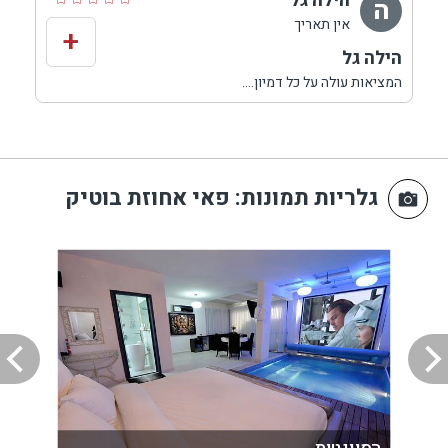
הילה גל
ה
השהייה בהט טאב הסאונה המרווחת והפרטית הברכה תודה על
אין תאריך
+
השרות החם
הילה גל
המציאות עולה על כל דמיון....
התארחנו באחוזה בסוף השבוע והיה מדהים.
הכל מיוחד וייחודי עוד לא נתקלנו במקום קסום שכזה.
גלריות תמונות
: פאי אחוזת בוטיק
שווה כל מחיר.