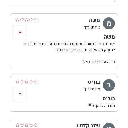
.
מקצועי, מסכי טלוויזיה ומערכת ישיבה. בנוסף למתחם חוץ פרטי של
כל סוויטה, ישנו כאן שטח חיצוני משותף, המציע בריכת שחיה
משה
מפוארת, המוקפת במדשאות מטופחות ומיטות שזוף.
מ
אין תאריך
-
משה
אחד הצימרים חוויה מפנקת האנשים המארחים מיוחדים עם
לב ענק ויודעים לתת שירות כמו בחו"ל .
שווה אין דברים כאלו
בוריס
ב
אין תאריך
-
בוריס
תודה על הקסם!!!
עינב קדוש