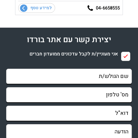
י
המשלב
למידע נוסף
-5095
04-6658555
הגלם ה
יצירת קשר עם אתר בורדו
אני מעוניין/ת לקבל עדכונים ממועדון חברים