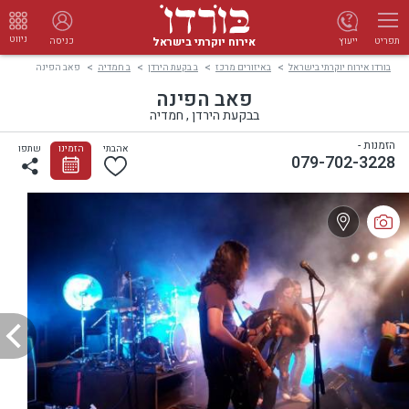
ניווט
אירוח יוקרתי בישראל
ייעוץ
כניסה
תפריט
בורדו אירוח יוקרתי בישראל
באיזורים מרכז
ב בקעת הירדן
ב חמדיה
פאב הפינה
פאב הפינה
בבקעת הירדן , חמדיה
הזמנות -
אהבתי
הזמינו
שתפו
079-702-3228‏