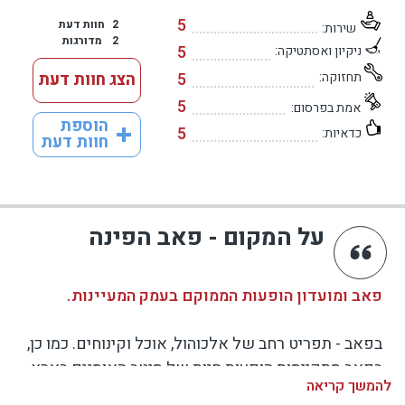
5
2
חוות דעת
שירות:
2
מדורגות
5
ניקיון ואסתטיקה:
תחזוקה:
5
הצג חוות דעת
5
אמת בפרסום:
הוספת
5
כדאיות:
חוות דעת
על המקום - פאב הפינה
פאב ומועדון הופעות הממוקם בעמק המעיינות.
בפאב - תפריט רחב של אלכוהול, אוכל וקינוחים. כמו כן,
בפאב מתקיימות הופעות חיות של מיטב האומנים בארץ,
להמשך קריאה
הופעות אינטימיות מקורות והופעות חיות תחת כיפת