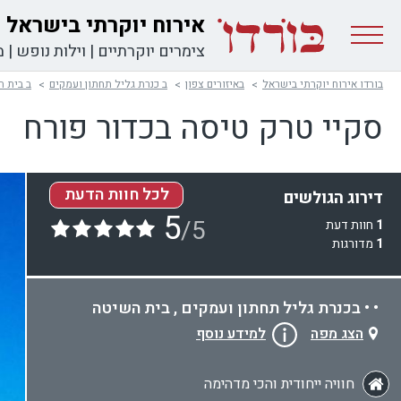
אירוח יוקרתי בישראל
צימרים יוקרתיים
|
וילות נופש
|
מ
בורדו אירוח יוקרתי בישראל
באיזורים צפון
ב כנרת גליל תחתון ועמקים
ב בית ה
סקיי טרק טיסה בכדור פורח
לכל חוות הדעת
דירוג הגולשים
5
/5
1
חוות דעת
1
מדורגות
• • בכנרת גליל תחתון ועמקים , בית השיטה
הצג מפה
למידע נוסף
חוויה ייחודית והכי מדהימה