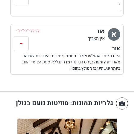
סוויטה , ערוגת תבלין, פינות ישיבה ומדשאה ירוקה.
.
אורחי הצימר זוכים לכניסה חופשית לבריכת שחיה
.
בקיבוץ גונן, במרחק של דקות נסיעה מהמתחם.
אור
א
אין תאריך
-
אור
היינו בצימר אמצ"ש אני ובת זוגתי ,צימר מדהים ברמה גבוהה
מאוד יפה ומעוצב,יחס חם ונוף מדהים ללא ספק הצימר הטוב
ביותר ששהינו בו ממולץ בחום!!
גלריות תמונות
: סוויטות נועם בגולן