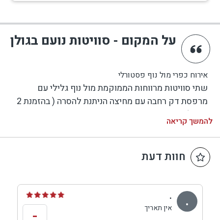
על המקום - סוויטות נועם בגולן
אירוח כפרי מול נוף פסטורלי
שתי סוויטות מרווחות הממוקמת מול נוף גלילי עם
מרפסת דק רחבה עם מחיצה הניתנת להסרה ( בהזמנת 2
זוגות ). בתוך הסוויטות – ג'קוזי מלבני גדול במיוחד, פינת
להמשך קריאה
הסלון מול מסך טלוויזיה עם מערכת קולנוע, מתחם
השינה עם מיטה אורתופדית ומסך טלוויזיה נוסף, בר
אוכל ומטבחון כפרי, המותאם לבישול בסיסי. הריהוט
חוות דעת
בבקתה עשוי בשילוב עץ ואבן בנגרות אישית בסגנון כפרי
נינוח ונעים. כל צד של המרפסת מצויד בערסל ופינת
ישיבה נינוחה, המשקיפה לנוף פסטורלי של עמק החולה.
.
.
בחצר הרחבה תמצאו עמדות בר-בי-קיו פרטית לכל
אין תאריך
-