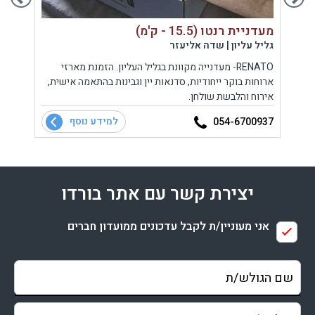
מעדניית רנטו (15.5 - ק'מ)
טי בון Bone (13.0
גליל עליון | שדה אליעזר
רמת ה
מי
RENATO- מעדנייה מקוונת בגליל העליון. הזמנת מארזי
מסעדה
ארוחות בוקר ייחודיות, סדנאות יין וגבינות בהתאמה אישית,
פסטור
אירוח והלבשת שולחן.
המשפח
מים
למידע נוסף
3383
054-6700937
יצירת קשר עם אתר בורדו
אני מעוניין/ת לקבל עדכונים ממועדון חברים