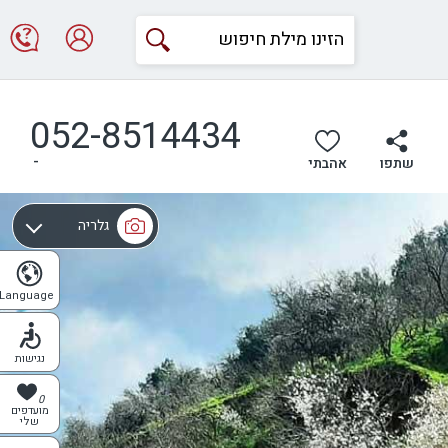
052-8514434
-
שתפו
אהבתי
גלריה
מפה
Language
נגישות
0
מועדפים
שלי