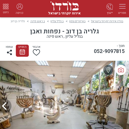
ניווט
אירוח יוקרתי בישראל
ייעוץ
כניסה
תפריט
בורדו אירוח יוקרתי בישראל
באיזורים צפון
ב גליל עליון
ב ראש פינה
גלריה בן דוב
גלריה בן דוב - נפחות ואבן
בגליל עליון , ראש פינה
חנוך -
אהבתי
הזמינו
שתפו
052-9097815