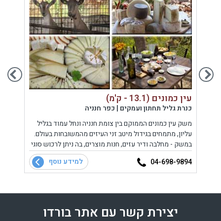
עין כמונים (13.1 - ק'מ)
יקב דלתו
כנרת גליל תחתון ועמקים | כפר חנניה
גליל ע
ופי,
משק עין כמונים הממוקם בין צומת חנניה ונחל עמוד בגליל
מרכז 
עליון, מתמחים בגידול מיטב זני העיזים מהמשובחות בעולם.
חדר תצ
במשק - מחלבה ודיר עזים, חנות מוצרים, בה ניתן לרכוש סוגי
גבינה, שמן זית וגלידות טבעיות ומסעדה כפרית המציע
למידע נוסף
7683
04-698-9894
תפריט קבוע על בסיס "אכול כפי יכולתך&am
יצירת קשר עם אתר בורדו