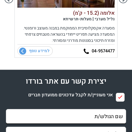
אלומה (15.2 - ק'מ)
אורי בורי
גליל מערבי | מעלות-תרשיחא
גליל מ
יט
מסעדה אקסקלוסיבית הממוקמת במבנה מעוצב ורומנטי.
מסעדת
המסעדה מציעה תפריט ייחודי בהשראה מטבחים צרפתי
למוסד 
ומזרח תיכוני בסגנונות מודרני ומסורתי.
המסעד
העתיק
למידע נוסף
2212
04-9574477
יצירת קשר עם אתר בורדו
אני מעוניין/ת לקבל עדכונים ממועדון חברים