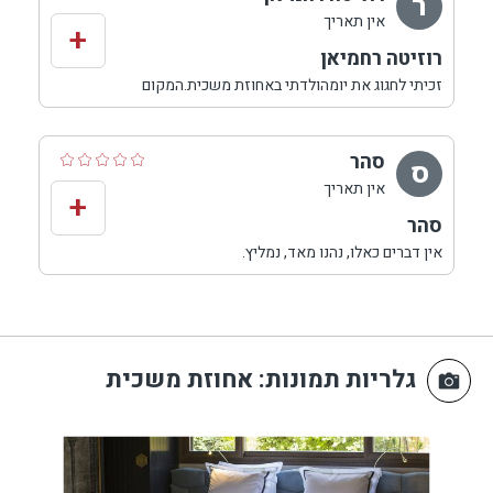
ר
אין תאריך
+
רוזיטה רחמיאן
זכיתי לחגוג את יומהולדתי באחוזת משכית.המקום
מדהים.מרגע הכניסה בשער הראשי,מרגישים את השוני
והאיכות של המקום.הרבה ירוק ושקט יופי של בריכות ,רהיטי
רטרו משגעים.המקום נקי ומסודר להפליא. הצימר מאובזר
סהר
ס
בטוב טעם.יופי של ארוחות.היחס חם ונעים.מומלץ
אין תאריך
+
סהר
אין דברים כאלו, נהנו מאד, נמליץ.
גלריות תמונות
: אחוזת משכית