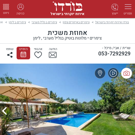
ניווט
אירוח יוקרתי בישראל
ייעוץ
כניסה
תפריט
בורדו אירוח יוקרתי בישראל
צימרים באיזורים צפון
צימרים ב גליל מערבי
צימרים ב לימן
אח
אחוזת משכית
צימרים • מלונות בוטיק בגליל מערבי , לימן
שרית / אבי/ מיכל -
הודעה
אהבתי
הזמינו
שתפו
053-7292929