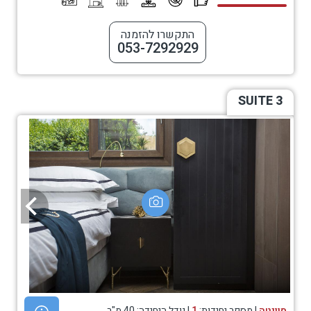
התקשרו להזמנה
053-7292929
SUITE 3
סוויטה
| מספר יחידות:
1
| גודל היחידה: 40 מ"ר