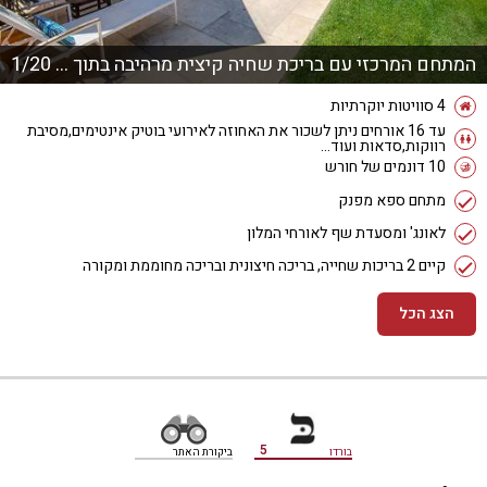
המתחם המרכזי עם בריכת שחיה קיצית מרהיבה בתוך פרק טבעי
1/20
4 סוויטות יוקרתיות
עד 16 אורחים ניתן לשכור את האחוזה לאירועי בוטיק אינטימים,מסיבת
רווקות,סדאות ועוד...
10 דונמים של חורש
מתחם ספא מפנק
לאונג' ומסעדת שף לאורחי המלון
קיים 2 בריכות שחייה, בריכה חיצונית ובריכה מחוממת ומקורה
הצג הכל
מידע נוסף
5
בורדו
ביקורת האתר