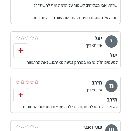
שרית ואבי מצליחים לשמור על הרמה ואף להשתדרג
תודה על העונג והחוויה. ולהתראות שוב הרבה יותר מהר .
יעל
י
אין תאריך
+
יעל
לפעמים חו"ל נמצא במרחק נגיעה מאיתנו... זאת ההרגשה
שקיבלנו כשהגענו לאחוזת משכית.
אחוזה כשמה כן היא, מראה כפרי אך מהודר ואלגנטי באותה
מירב
מ
מידה.
אין תאריך
+
מירב
עצי זית לצד צמחיה טרופית...
לא צריך לנסוע לטוסקנה כדי להרגיש את המראות הניחוחות
פינות ישיבה קסומות לצד לאונג' מטופח
והפסטורליות , צריך להגיע למלון אחוזת משכית כדי להינות
ולהרגיש בחו"ל במרחק נגיעה .
בקיצור חוויה בלתי נשכחת.
שני ואבי
ש