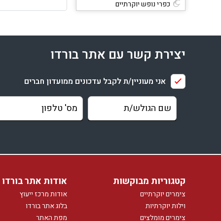
כפרי נופש יוקרתיים
דירות נופש יוקרתיות
וילות נופש
יצירת קשר עם אתר בורדו
מלונות בוטיק
אזורים
אני מעוניין/ת לקבל עדכונים ממועדון חברים
צימרים ברמת הגולן
צימרים בגליל עליון
צימרים בגליל מערבי
צימרים בגליל תחתון
צימרים בכנרת
צימרים בחיפה וכרמלים
צימרים במישור החוף והשפלה
קטגוריות מבוקשות
אודות אתר בורדו
צימרים בירושלים והרי יהודה
צימרים יוקרתיים
אודות מרכז ייעוץ
צימרים בחוף הכרמל
וילות יוקרתיות
בלוג אתר בורדו
צימרים מומלצים
מפת האתר
צימרים באזור התבור והגלבוע