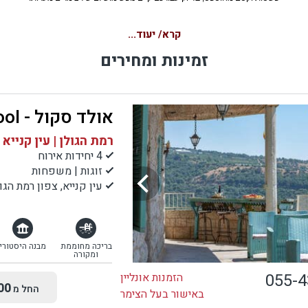
צימרים מערות הם למעשה יחידות נופש אקסקלוסיביות ויפיפיות, אשר להן ולמערות העתיקות
קרא/ יעוד...
וכלכות של האדם הקדמון אין ממש מן המשותף; עם זאת, מבנה הצימר עשוי כל כולו אבן חש
זמינות ומחירים
ירה, והוא מעין מחווה אינטליגנטית ומרהיבה ביופיה למערות הטבעיות והרומנטיות שהטבע י
וששימשו כמקום המגורים הראשוני ביותר של אדם וחוה.
אולד סקול - Old school
ם מערות מעוצבים ביד אמן יצירתית, ואין מערה הדומה לשנייה; לכל מערה העיצוב הפנימי המ
 והגומחות הייחודיות באבן שיוצרות פינות חמד נסתרות. יופיו של צימר המערה מגיע מן השימ
רמת הגולן | עין קנייא
בן הלא מעובדת המשמשת לבנייה ארכיטקטונית בקווים מלאי קימורים וקיעורים שמזכירה א
4 יחידות אירוח
וותן הטבעית של המערות על ידי איתני הטבע. השילוב הקסום בין עיצוב פנים מפואר ומלא ה
זוגות | משפחות
מחד, והטבע הפראי מאידך, יוצר חוויה אסתטית מיוחדת במינה והנאה מכל העולמות.
עין קנייא, צפון רמת הגו
ימרים מערות הם מאפשרויות הנופש האקזוטיות והייחודיות ביותר שתוכלו ליהנות בה, רבים מן
שים שכבר התארחו בהם, התמכרו לחוויה המיוחדת ובוחרים לבלות שוב ושוב דוקא בהם. בנ
בריכה מחוממת
מבנה היסטורי
טי הבא שלכם, נסו גם אתם את האטרקציה המרתקת הזו, ומובטחת לכם חופשה מרהיבה ש
ומקורה
עדיין לא חוויתם מעודכם, ועליה לא תרצו לוותר מרגע שניסיתם.
055-
הזמנות אונליין
00
החל מ
באישור בעל הצימר