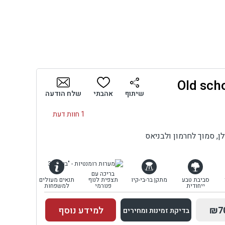
ופה
צר
יוחד
שיתוף
אהבתי
שלח הודעה
וש
ת
1 חוות דעת
דר
לן, סמוך לחרמון ולבניאס
ופש
בריכה עם
סביבת טבע
מתקן בר-בי-קיו
תצפית לנוף
תנאים מעולים
כמוה
ייחודית
פנורמי
למשפחות
₪7
למידע נוסף
בדיקת זמינות ומחירים