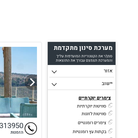
והמל
וקר
מערכת סינון מתקדמת
צימרי
סמן/י את הקטגוריות המועדפות עליך
לה,
והמערכת תצמצם עבורך את התוצאות
בא
התה
צ
צימרים יוקרתיים
הנופ
סוויטות יוקרתיות
הרומנ
סוויטות לזוגות
צימרים רומנטיים
4313950
בקתות עץ רומנטיות
הזמנות