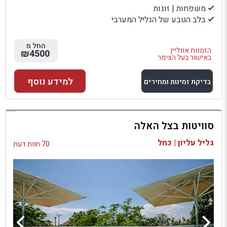
משפחות | זוגות
בלב הטבע של הגליל המערבי
החל מ
הזמנות אונליין
₪4500
באישור בעל הצימר
למידע נוסף
בדיקת זמינות ומחירים
למתחם זה
סוויטות בצל האלה
בדיקת זמינות ומחירים
גליל עליון | כחל
70 חוות דעת