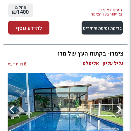
החל מ
הזמנות אונליין
₪1400
באישור בעל הצימר
למידע נוסף
בדיקת זמינות ומחירים
למתחם זה
צימרו- בקתות העץ של מרו
בדיקת זמינות ומחירים
גליל עליון | אליפלט
8 חוות דעת