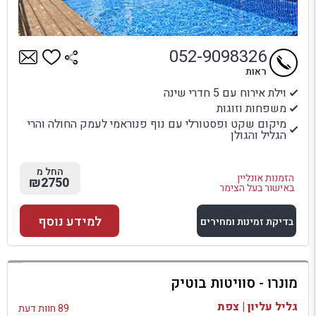
052-9098326
ראות
וילת אירוח עם 5 חדרי שינה
משפחות וזוגות
מיקום שקט ופסטורלי עם נוף פנוראמי לעמק החולה והרי
הגליל והגולן
החל מ
הזמנות אונליין
₪2750
באישור בעל הצימר
למידע נוסף
בדיקת זמינות ומחירים
למתחם זה
מונרו - סוויטות בוטיק
בדיקת זמינות ומחירים
גליל עליון | צפת
89 חוות דעת