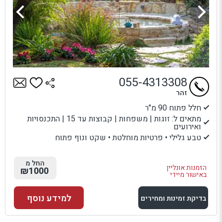
055-4313308
זהר
חלל פתוח 90 מ"ר
מתאים ל: זוגות | משפחות | קבוצות עד 15 | התכנסויות
ואירועים
טבע גלילי • פרטיות מוחלטת • שקט ונוף פתוח
החל מ
הזמנות אונליין
₪1000
באישור מיידי
למידע נוסף
בדיקת זמינות ומחירים