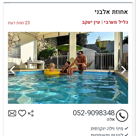
למתחם זה
אחוזת אלבני
בדיקת זמינות ומחירים
גליל מערבי | עין יעקב
23 חוות דעת
052-9098348
אלה
מיני וילה יוקרתית
לזוגות ומשפחות