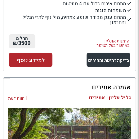
מתחם אירוח גדול עם 4 סוויטות
משפחות וזוגות
מתחם ענק מבודד שופע צמחיה, מול נוף להרי הגליל
והחרמון
החל מ
הזמנות אונליין
₪3500
באישור בעל הצימר
למידע נוסף
בדיקת זמינות ומחירים
למתחם זה
אזמרה אמירים
בדיקת זמינות ומחירים
גליל עליון | אמירים
1 חוות דעת