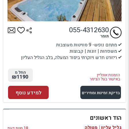
055-4312630
תומר
מתחם נופש- 9 סוויטות מעוצבות
משפחות | זוגות | קבוצות
ריזורט חדש ויוקרתי ביסוד המעלה, בלב הגליל העליון
החל מ
הזמנות אונליין
₪1190
באישור בעל הצימר
למידע נוסף
בדיקת זמינות ומחירים
למתחם זה
הוד ראשונים
בדיקת זמינות ומחירים
גליל עליון | מטולה
18 חוות דעת