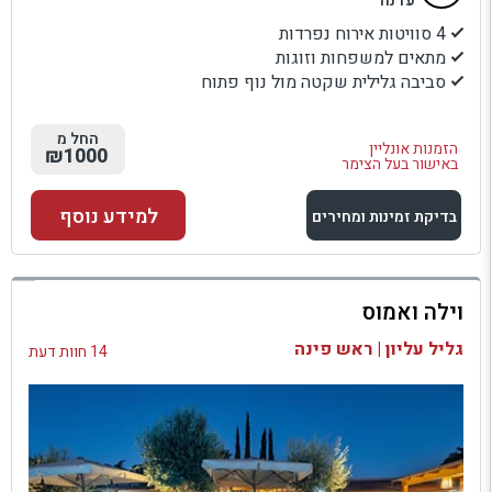
עדנה
4 סוויטות אירוח נפרדות
מתאים למשפחות וזוגות
סביבה גלילית שקטה מול נוף פתוח
החל מ
הזמנות אונליין
₪1000
באישור בעל הצימר
למידע נוסף
בדיקת זמינות ומחירים
למתחם זה
וילה ואמוס
בדיקת זמינות ומחירים
גליל עליון | ראש פינה
14 חוות דעת