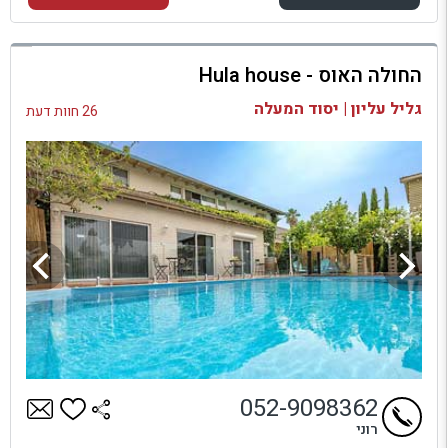
למתחם זה
החולה האוס - Hula house
בדיקת זמינות ומחירים
גליל עליון | יסוד המעלה
26 חוות דעת
052-9098362
רוני