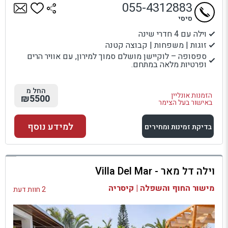
055-4312883
סיסי
וילה עם 4 חדרי שינה
זוגות | משפחות | קבוצה קטנה
ספסופה – לוקיישן מושלם סמוך למירון, עם אוויר הרים
ופרטיות מלאה במתחם.
החל מ
הזמנות אונליין
₪5500
באישור בעל הצימר
למידע נוסף
בדיקת זמינות ומחירים
למתחם זה
וילה דל מאר - Villa Del Mar
בדיקת זמינות ומחירים
מישור החוף והשפלה | קיסריה
2 חוות דעת