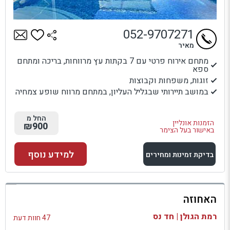
052-9707271
מאיר
מתחם אירוח פרטי עם 7 בקתות עץ מרווחות, בריכה ומתחם
ספא
זוגות, משפחות וקבוצות
במושב תיירותי שבגליל העליון, במתחם מרווח שופע צמחיה
החל מ
הזמנות אונליין
₪900
באישור בעל הצימר
למידע נוסף
בדיקת זמינות ומחירים
למתחם זה
האחוזה
בדיקת זמינות ומחירים
רמת הגולן | חד נס
47 חוות דעת