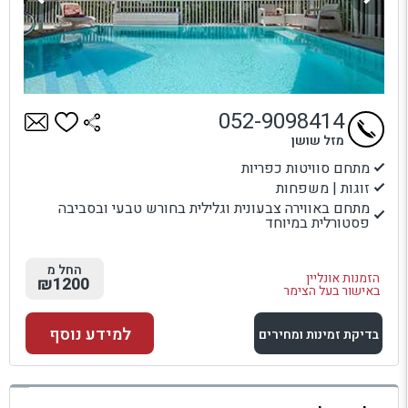
052-9098414
מזל שושן
מתחם סוויטות כפריות
זוגות | משפחות
מתחם באווירה צבעונית וגלילית בחורש טבעי ובסביבה
פסטורלית במיוחד
החל מ
הזמנות אונליין
₪1200
באישור בעל הצימר
למידע נוסף
בדיקת זמינות ומחירים
למתחם זה