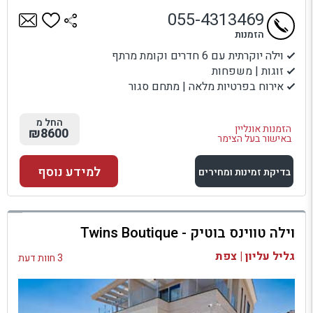
055-4313469
הזמנות
וילה יוקרתית עם 6 חדרים וקומת מרתף
זוגות | משפחות
אירוח בפרטיות מלאה | מתחם סגור
החל מ
הזמנות אונליין
₪8600
באישור בעל הצימר
למידע נוסף
בדיקת זמינות ומחירים
למתחם זה
וילה טווינס בוטיק - Twins Boutique
בדיקת זמינות ומחירים
גליל עליון | צפת
3 חוות דעת