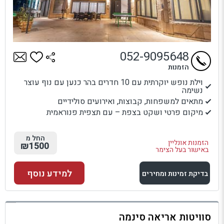
052-9095648
הזמנות
וילת נופש יוקרתית עם 10 חדרים בהר כנען עם נוף עוצר
נשימה
מתאים למשפחות, קבוצות, ואירועים סולידיים
מיקום פרטי ושקט בצפת – עם תצפית פנוראמית
החל מ
הזמנות אונליין
₪1500
באישור בעל הצימר
למידע נוסף
בדיקת זמינות ומחירים
למתחם זה
סוויטות אריאה סינמה
בדיקת זמינות ומחירים