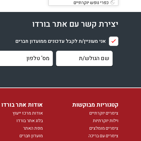
כפרי נופש יוקרתיים
דירות נופש יוקרתיות
יצירת קשר עם אתר בורדו
וילות נופש
מלונות בוטיק
אני מעוניין/ת לקבל עדכונים ממועדון חברים
אזורים
גבע
צימרים ברמת הגולן
מפ
צימרים בגליל עליון
משפ
צימרים בגליל מערבי
צימרים בגליל תחתון
צימרים בכנרת
צימרים בחיפה וכרמלים
קטגוריות מבוקשות
אודות אתר בורדו
צימרים במישור החוף והשפלה
צימרים יוקרתיים
אודות מרכז ייעוץ
וילות יוקרתיות
בלוג אתר בורדו
צימרים בירושלים והרי יהודה
צימרים מומלצים
מפת האתר
צימרים בחוף הכרמל
צימרים עם בריכה
מועדון חברים
צימרים באזור התבור והגלבוע