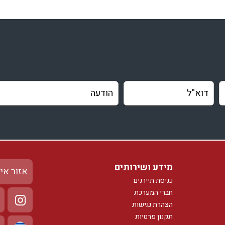
נופים עוצרי נשימה: תצפית פנורמית אל הכנרת והגולן.
מיקום אטרקטיבי: קרוב לחופי הכנרת, לאתרי טיול, ומסעדות טובות.
אווירה רומנטית: מושלם לחופשה זוגית או ירח דבש.
פעילויות מגוונות: טיולים רגליים, רכיבה על אופניים, ספורט ימי, וסיורים
מודרכים.
חופשה מושלמת מחכה לכם
ת יואב מציעה את כל המרכיבים לחופשה מושלמת: נופים מרהיבים, איר
נק, ופעילויות מגוונות. בין אם אתם מחפשים חופשה רומנטית, חופש
חתית או חופשה עם חברים, בצימר בגבעת יואב תמצאו את כל מה שא
צריכים כדי להתנתק מהשגרה ולהטעין מצברים.
מידע ושירותים
אזור אי
כניסת תיירנים
חברי המערכת
הצהרת נגישות
תקנון פרטיות