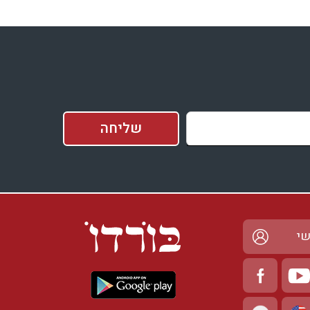
וח
ה
תם
שי