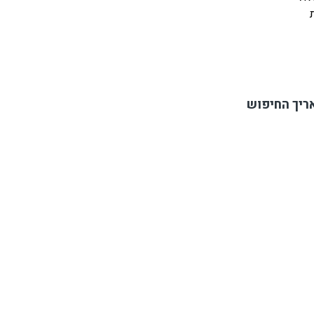
ת
ריך החיפוש
ם
ות.
כם.
לאה