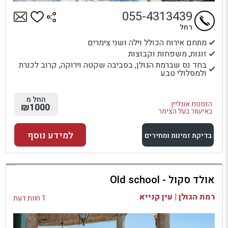
055-4313439
רחל
מתחם אירוח הכולל וילה ושני צימרים
זוגות, משפחות וקבוצות
בחד נס שברמת הגולן, בסביבה שקטה וירוקה, קרוב לכנרת
ולמסלולי טבע
החל מ
הזמנות אונליין
₪1000
באישור בעל הצימר
למידע נוסף
בדיקת זמינות ומחירים
למתחם זה
אולד סקול - Old school
בדיקת זמינות ומחירים
רמת הגולן | עין קנייא
1 חוות דעת