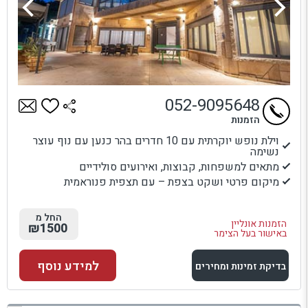
052-9095648
הזמנות
וילת נופש יוקרתית עם 10 חדרים בהר כנען עם נוף עוצר
נשימה
מתאים למשפחות, קבוצות, ואירועים סולידיים
מיקום פרטי ושקט בצפת – עם תצפית פנוראמית
החל מ
הזמנות אונליין
₪1500
באישור בעל הצימר
למידע נוסף
בדיקת זמינות ומחירים
למתחם זה