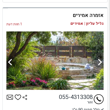
למתחם זה
אזמרה אמירים
בדיקת זמינות ומחירים
גליל עליון | אמירים
1 חוות דעת
055-4313308
זהר
חלל פתוח 90 מ"ר