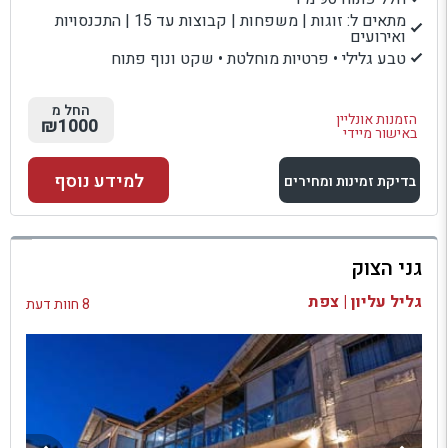
מתאים ל: זוגות | משפחות | קבוצות עד 15 | התכנסויות
ואירועים
טבע גלילי • פרטיות מוחלטת • שקט ונוף פתוח
החל מ
הזמנות אונליין
₪1000
באישור מיידי
למידע נוסף
בדיקת זמינות ומחירים
למתחם זה
גני הצוק
בדיקת זמינות ומחירים
גליל עליון | צפת
8 חוות דעת