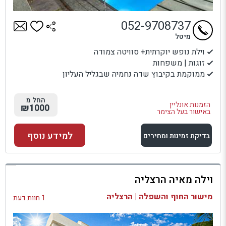
052-9708737
מיטל
וילת נופש יוקרתית+ סוויטה צמודה
זוגות | משפחות
ממוקמת בקיבוץ שדה נחמיה שבגליל העליון
החל מ
הזמנות אונליין
₪1000
באישור בעל הצימר
למידע נוסף
בדיקת זמינות ומחירים
למתחם זה
וילה מאיה הרצליה
בדיקת זמינות ומחירים
מישור החוף והשפלה | הרצליה
1 חוות דעת