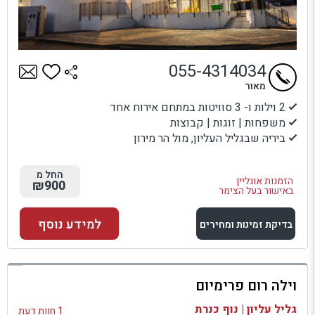
055-4314034
מאור
2 וילות ו- 3 סוויטות במתחם אירוח אחד
משפחות | זוגות | קבוצות
ביריה שבגליל העליון, מול הר מירון
החל מ
הזמנות אונליין
₪900
באישור בעל הצימר
למידע נוסף
בדיקת זמינות ומחירים
למתחם זה
וילה רום פרימיום
בדיקת זמינות ומחירים
גליל עליון | נוף כנרת
1 חוות דעת