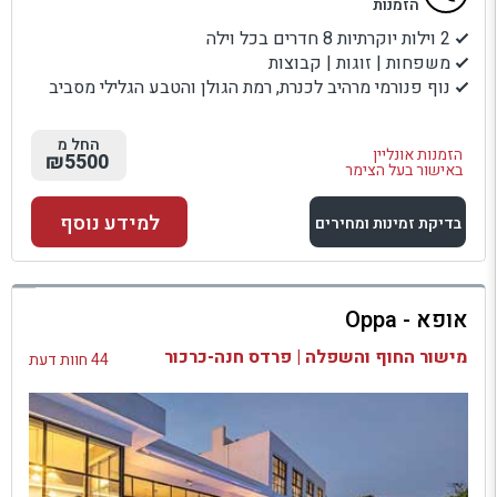
הזמנות
2 וילות יוקרתיות 8 חדרים בכל וילה
משפחות | זוגות | קבוצות
נוף פנורמי מרהיב לכנרת, רמת הגולן והטבע הגלילי מסביב
החל מ
הזמנות אונליין
₪5500
באישור בעל הצימר
למידע נוסף
בדיקת זמינות ומחירים
למתחם זה
אופא - Oppa
בדיקת זמינות ומחירים
מישור החוף והשפלה | פרדס חנה-כרכור
44 חוות דעת