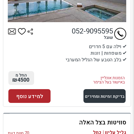
052-9095595
שובל
וילה עם 5 חדרים
משפחות | זוגות
בלב הטבע של הגליל המערבי
החל מ
הזמנות אונליין
₪4500
באישור בעל הצימר
למידע נוסף
בדיקת זמינות ומחירים
למתחם זה
סוויטות בצל האלה
בדיקת זמינות ומחירים
גליל עליון | כחל
70 חוות דעת