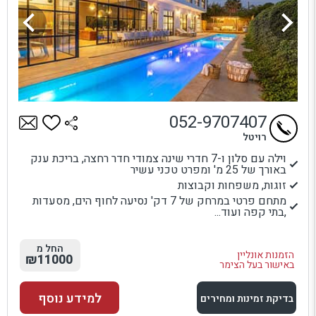
052-9707407
רויטל
וילה עם סלון ו-7 חדרי שינה צמודי חדר רחצה, בריכת ענק
באורך של 25 מ' ומפרט טכני עשיר
זוגות, משפחות וקבוצות
מתחם פרטי במרחק של 7 דק' נסיעה לחוף הים, מסעדות
,בתי קפה ועוד...
החל מ
הזמנות אונליין
₪11000
באישור בעל הצימר
למידע נוסף
בדיקת זמינות ומחירים