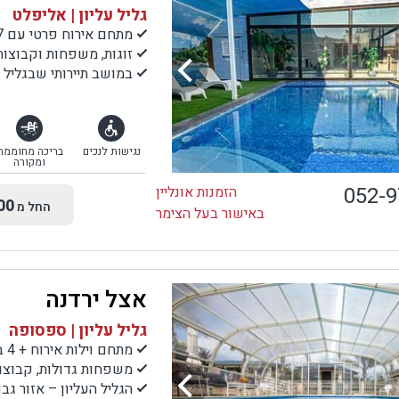
גליל עליון | אליפלט
מתחם אירוח פרטי עם 7 בקתות עץ מרווחות, בריכה ומתחם ספא
זוגות, משפחות וקבוצות
במושב תיירותי שבגליל 
נגישות לנכים
בריכה מחוממת
ומקורה
052-
הזמנות אונליין
00
החל מ
באישור בעל הצימר
אצל ירדנה
גליל עליון | ספסופה
מתחם וילות אירוח + 4 בקתות. 12 חדרי שינה זוגיים ו-6 חדרי ילדים
משפחות גדולות, קבוצו
הגליל העליון – אזור גבו