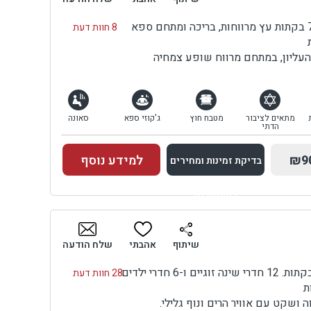
8 חוות דעת
העליון, במתחם מרווח שופע צמחיה
מתאים לציבור
מטבח חוץ
ג'קוזי ספא
סאונה
הדתי
₪9
למידע נוסף
בדיקת זמינות ומחירים
למתחם זה
בדיקת זמינות ומחירים
שיתוף
אהבתי
שלח הודעה
28 חוות דעת
ת
ה ושקט עם אוויר הרים ונוף גלילי.