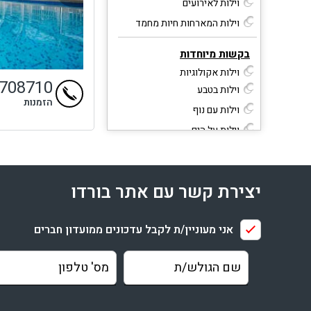
וילות לאירועים
וילות המארחות חיות מחמד
בקשות מיוחדות
וילות אקולוגיות
9708710
וילות בטבע
הזמנות
וילות עם נוף
וילות על הים
וילות מבודדות
וילות עם ספא וטיפולים
יצירת קשר עם אתר בורדו
וילות ייחודיות
וילות מפוארות
אני מעוניין/ת לקבל עדכונים ממועדון חברים
קטגוריות נוספות
וילות יוקרתיות במרכז
וילות יוקרתיות בצפון
וילות לחגים