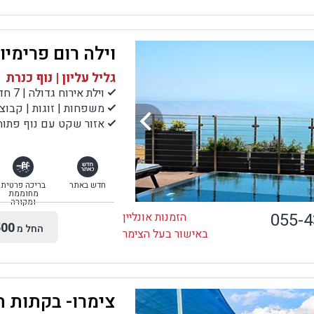
וילה רום פרימיו
גליל עליון | נוף כנרת
וילת אירוח גדולה | 7 חדרי שינה בסגנון סוויטות
משפחות | זוגות | קבוצ
אזור שקט עם נוף פתוח
חדש באתר
בריכה פרטית
מחוממת
ומקורה
055-
הזמנות אונליין
00
החל מ
באישור בעל הצימר
צימרו- בקתות ה