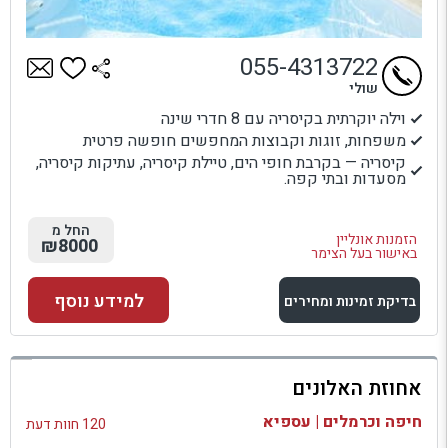
055-4313722
שולי
וילה יוקרתית בקיסריה עם 8 חדרי שינה
משפחות, זוגות וקבוצות המחפשים חופשה פרטית
קיסריה — בקרבת חופי הים, טיילת קיסריה, עתיקות קיסריה,
מסעדות ובתי קפה.
החל מ
הזמנות אונליין
₪8000
באישור בעל הצימר
למידע נוסף
בדיקת זמינות ומחירים
למתחם זה
אחוזת האלונים
בדיקת זמינות ומחירים
חיפה וכרמלים | עספיא
120 חוות דעת