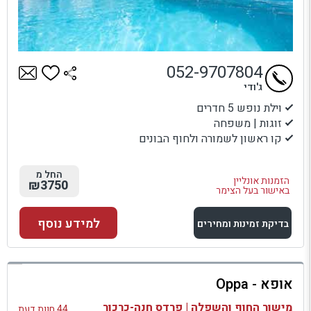
052-9707804
ג'ודי
וילת נופש 5 חדרים
זוגות | משפחה
קו ראשון לשמורה ולחוף הבונים
החל מ
הזמנות אונליין
₪3750
באישור בעל הצימר
למידע נוסף
בדיקת זמינות ומחירים
למתחם זה
אופא - Oppa
בדיקת זמינות ומחירים
מישור החוף והשפלה | פרדס חנה-כרכור
44 חוות דעת