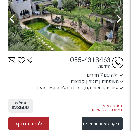
055-4313463
הזמנות
וילה עם 7 חדרים
משפחות | זוגות | קבוצות
אזור יוקרתי ושקט, במרחק הליכה קצר מהים.
החל מ
הזמנות אונליין
₪8600
באישור בעל הצימר
למידע נוסף
בדיקת זמינות ומחירים