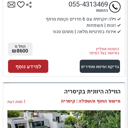
055-4313469
הזמנות
וילה יוקרתית עם 6 חדרים וקומת מרתף
זוגות | משפחות
אירוח בפרטיות מלאה | מתחם סגור
החל מ
הזמנות אונליין
₪8600
באישור בעל הצימר
למידע נוסף
בדיקת זמינות ומחירים
למתחם זה
הווילה היוונית בקיסריה
בדיקת זמינות ומחירים
מישור החוף והשפלה | קיסריה
1 חוות דעת