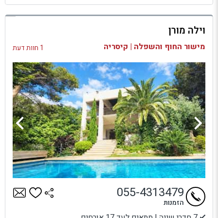
למתחם זה
וילה מורן
בדיקת זמינות ומחירים
מישור החוף והשפלה | קיסריה
1 חוות דעת
055-4313479
הזמנות
7 חדרי שינה | מתאים לעד 17 אורחים