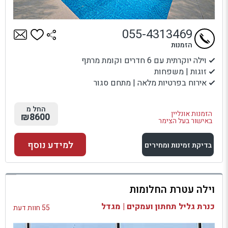
055-4313469
הזמנות
וילה יוקרתית עם 6 חדרים וקומת מרתף
זוגות | משפחות
אירוח בפרטיות מלאה | מתחם סגור
החל מ
הזמנות אונליין
₪8600
באישור בעל הצימר
למידע נוסף
בדיקת זמינות ומחירים
למתחם זה
וילה עטרת החלומות
בדיקת זמינות ומחירים
כנרת גליל תחתון ועמקים | מגדל
55 חוות דעת