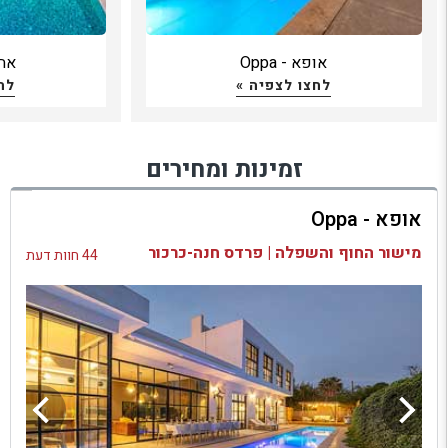
אופא - Oppa
אחו
לחצו לצפיה »
לח
זמינות ומחירים
אופא - Oppa
מישור החוף והשפלה | פרדס חנה-כרכור
44 חוות דעת