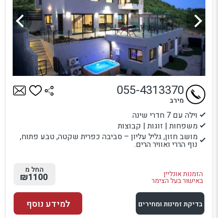
055-4313370
מירב
וילה עם 7 חדרי שינה
משפחות | זוגות | קבוצות
מושב חזון, גליל עליון – סביבה כפרית שקטה, טבע פתוח,
נוף הררי ואוויר הרים.
החל מ
הזמנות אונליין
₪1100
באישור בעל הצימר
למידע נוסף
בדיקת זמינות ומחירים