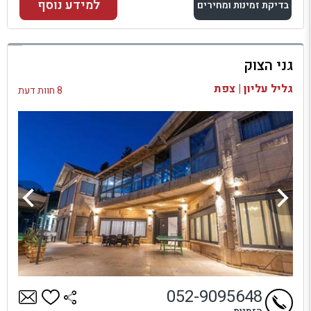
למידע נוסף
בדיקת זמינות ומחירים
למתחם זה
גני הצוק
בדיקת זמינות ומחירים
גליל עליון | צפת
8 חוות דעת
052-9095648