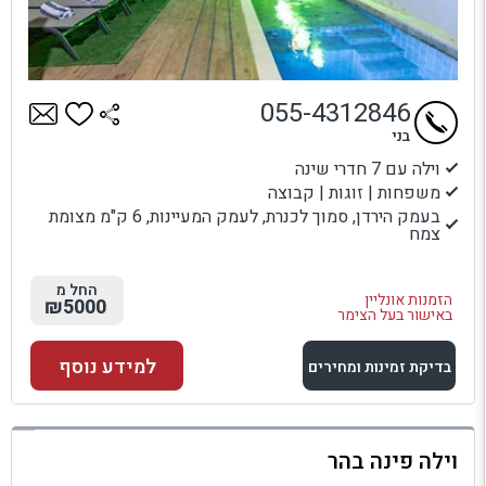
055-4312846
בני
וילה עם 7 חדרי שינה
משפחות | זוגות | קבוצה
בעמק הירדן, סמוך לכנרת, לעמק המעיינות, 6 ק"מ מצומת
צמח
החל מ
הזמנות אונליין
₪5000
באישור בעל הצימר
למידע נוסף
בדיקת זמינות ומחירים
למתחם זה
וילה פינה בהר
בדיקת זמינות ומחירים