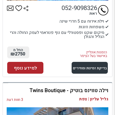
052-9098326
ראות
וילת אירוח עם 5 חדרי שינה
משפחות וזוגות
מיקום שקט ופסטורלי עם נוף פנוראמי לעמק החולה והרי
הגליל והגולן
החל מ
הזמנות אונליין
₪2750
באישור בעל הצימר
למידע נוסף
בדיקת זמינות ומחירים
למתחם זה
וילה טווינס בוטיק - Twins Boutique
בדיקת זמינות ומחירים
גליל עליון | צפת
3 חוות דעת