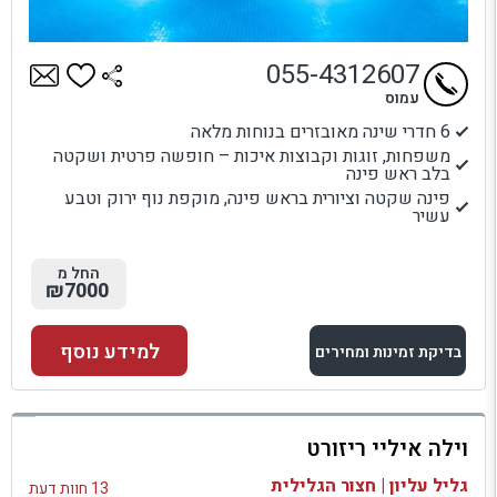
055-4312607
עמוס
6 חדרי שינה מאובזרים בנוחות מלאה
משפחות, זוגות וקבוצות איכות – חופשה פרטית ושקטה
בלב ראש פינה
פינה שקטה וציורית בראש פינה, מוקפת נוף ירוק וטבע
עשיר
החל מ
₪7000
למידע נוסף
בדיקת זמינות ומחירים
למתחם זה
וילה איליי ריזורט
בדיקת זמינות ומחירים
גליל עליון | חצור הגלילית
13 חוות דעת