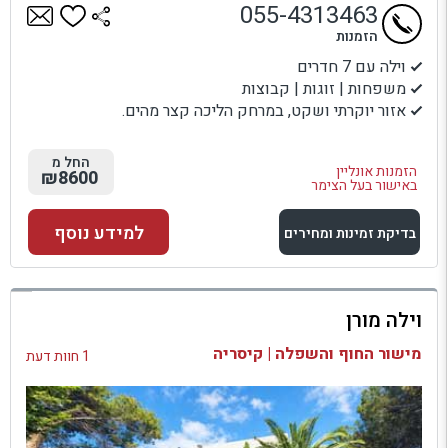
055-4313463
הזמנות
וילה עם 7 חדרים
משפחות | זוגות | קבוצות
אזור יוקרתי ושקט, במרחק הליכה קצר מהים.
החל מ
הזמנות אונליין
₪8600
באישור בעל הצימר
למידע נוסף
בדיקת זמינות ומחירים
למתחם זה
וילה מורן
בדיקת זמינות ומחירים
מישור החוף והשפלה | קיסריה
1 חוות דעת