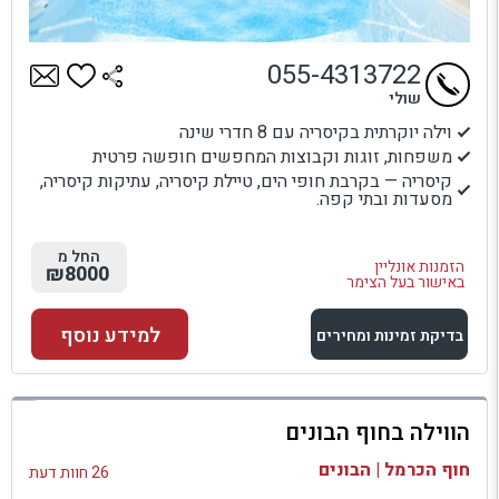
055-4313722
שולי
וילה יוקרתית בקיסריה עם 8 חדרי שינה
משפחות, זוגות וקבוצות המחפשים חופשה פרטית
קיסריה — בקרבת חופי הים, טיילת קיסריה, עתיקות קיסריה,
מסעדות ובתי קפה.
החל מ
הזמנות אונליין
₪8000
באישור בעל הצימר
למידע נוסף
בדיקת זמינות ומחירים
למתחם זה
הווילה בחוף הבונים
בדיקת זמינות ומחירים
חוף הכרמל | הבונים
26 חוות דעת