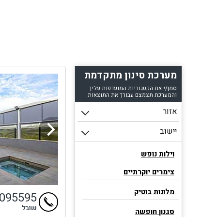
מערכת סינון מתקדמת
סמן/י את הקטגוריות המועדפות עליך
והמערכת תצמצם עבורך את התוצאות
וילות נופש
צימרים יוקרתיים
מלונות בוטיק
9095595
שובל
סגנון חופשה