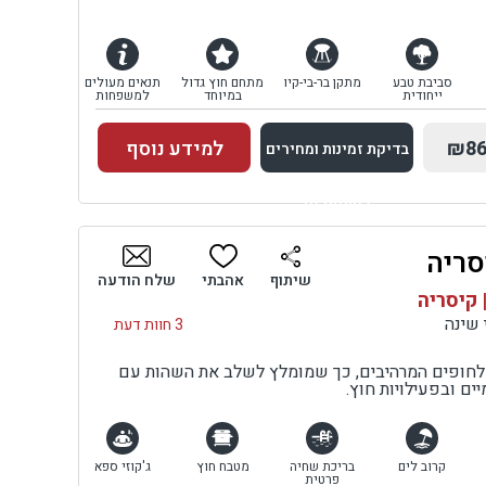
סביבת טבע
מתקן בר-בי-קיו
מתחם חוץ גדול
תנאים מעולים
ייחודית
במיוחד
למשפחות
₪86
למידע נוסף
בדיקת זמינות ומחירים
למתחם זה
סריה
בדיקת זמינות ומחירים
שיתוף
אהבתי
שלח הודעה
 קיסריה
3 חוות דעת
חופים המרהיבים, כך שמומלץ לשלב את השהות עם
ים ובפעילויות חוץ.
קרוב לים
בריכת שחיה
מטבח חוץ
ג'קוזי ספא
פרטית