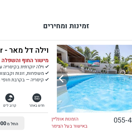
זמינות ומחירים
וילה דל מאר - Villa Del Mar
מישור החוף והשפלה |
וילה יוקרתית בקיסריה עם 8 חדרי ש
משפחות, זוגות וקבוצ
קיסריה — בקרבת חופי הי
חדש באתר
קרוב לים
055-
הזמנות אונליין
00
החל מ
באישור בעל הצימר