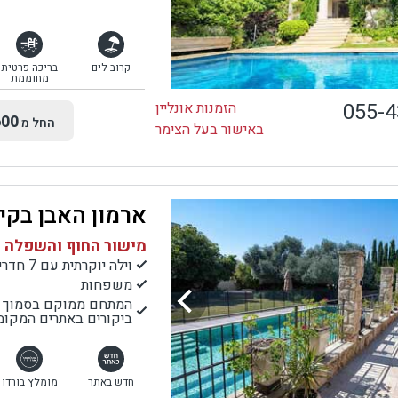
קרוב לים
בריכה פרטית
מחוממת
055-
הזמנות אונליין
00
החל מ
באישור בעל הצימר
ארמון האבן בקי
מישור החוף והשפלה |
וילה יוקרתית עם 7 חדרי שינה
משפחות
המתחם ממוקם בסמוך ל
ביקורים באתרים המקומי
חדש באתר
מומלץ בורדו