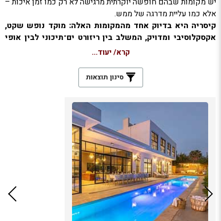
יש מקומות שבהם חופשה יוקרתית מרגישה לא רק כמו זמן איכות –
אלא כמו עליית מדרגה של ממש.
קיסריה
היא בדיוק אחד מהמקומות האלה: מוקד נופש שקט,
אקסקלוסיבי ומדויק, המשלב בין ריזורט ים־תיכוני לבין אופי
של שכונת יוקרה פרטית.
קרא/ יעוד...
וילות יוקרתיות בקיסריה
מציעות חוויה שמרגישה כמו “בית נופש”
מהפנט מתוך מגזין עיצוב:
סינון תוצאות
מרחבים פתוחים, תאורה טבעית שממלאת את החללים, בריכות
כחולות עטופות במדשאות ירוקות, ורהיטים שנבחרו בדיוק לפי
טעמם של אורחים שמעריכים איכות אמיתית.
במקום שחיבור לים הוא חלק מהנשימה, כל וילה נבנתה מתוך
מחשבה על רוגע:
חללים נוחים לאירוח, פינות ישיבה מוצלות, מרפסות מרווחות,
סוויטות מפוארות —
והכול עטוף באווירה נקייה, אלגנטית ושקטה.
זו חופשה שבה הפרטיות היא יתרון, השקט הוא מותרות, והתחושה
היא של "שגר ושכח": אתה מגיע — והווילה כבר עושה את כל השאר.
באתר
בורדו
בחרנו בקפידה וילות יוקרתיות בקיסריה שמתאימות
לחופשה זוגית, למפגשים משפחתיים, לסופי שבוע ארוכים