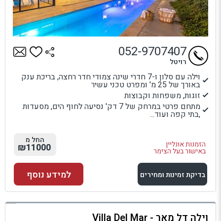
052-9707407
רויטל
וילה עם סלון ו-7 חדרי שינה צמודי חדר רחצה, בריכת ענק
באורך של 25 מ' ומפרט טכני עשיר
זוגות, משפחות וקבוצות
מתחם פרטי במרחק של 7 דק' נסיעה לחוף הים, מסעדות
,בתי קפה ועוד...
החל מ
הזמנות אונליין
₪11000
באישור בעל הצימר
למידע נוסף
בדיקת זמינות ומחירים
למתחם זה
וילה דל מאר - Villa Del Mar