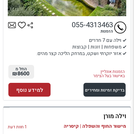
055-4313463
הזמנות
וילה עם 7 חדרים
משפחות | זוגות | קבוצות
אזור יוקרתי ושקט, במרחק הליכה קצר מהים.
החל מ
הזמנות אונליין
₪8600
באישור בעל הצימר
למידע נוסף
בדיקת זמינות ומחירים
למתחם זה
וילה מורן
בדיקת זמינות ומחירים
מישור החוף והשפלה | קיסריה
1 חוות דעת