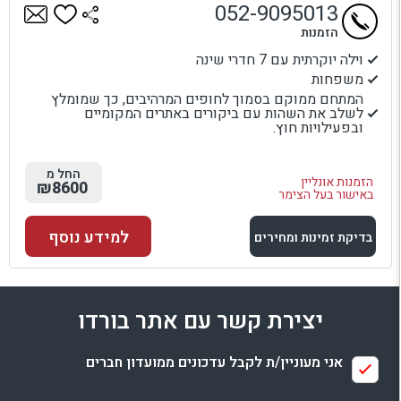
052-9095013
הזמנות
וילה יוקרתית עם 7 חדרי שינה
משפחות
המתחם ממוקם בסמוך לחופים המרהיבים, כך שמומלץ
לשלב את השהות עם ביקורים באתרים המקומיים
ובפעילויות חוץ.
החל מ
הזמנות אונליין
₪8600
באישור בעל הצימר
למידע נוסף
בדיקת זמינות ומחירים
למתחם זה
יצירת קשר עם אתר בורדו
בדיקת זמינות ומחירים
אני מעוניין/ת לקבל עדכונים ממועדון חברים