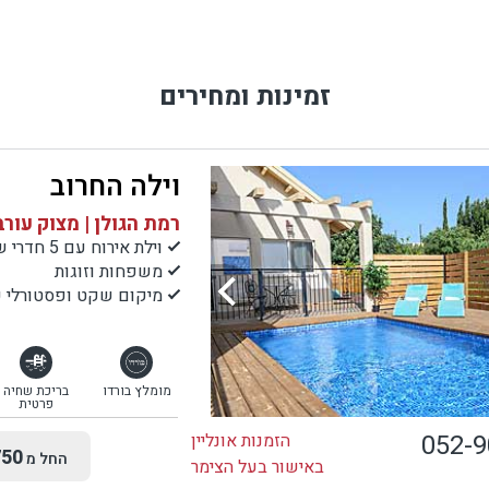
זמינות ומחירים
וילה החרוב
רמת הגולן | מצוק עורב
וילת אירוח עם 5 חדרי שינה
משפחות וזוגות
מיקום שקט ופסטורלי עם
מומלץ בורדו
בריכת שחיה
פרטית
052-
הזמנות אונליין
50
החל מ
באישור בעל הצימר