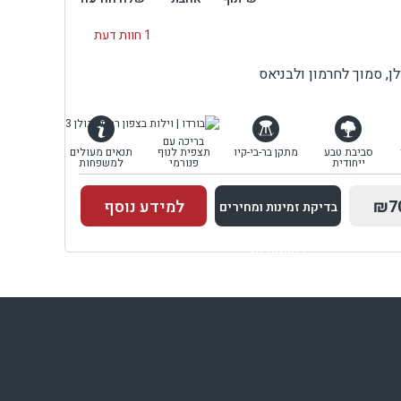
1 חוות דעת
לן, סמוך לחרמון ולבניאס
בריכה עם
סביבת טבע
מתקן בר-בי-קיו
תצפית לנוף
תנאים מעולים
ייחודית
פנורמי
למשפחות
₪7
למידע נוסף
בדיקת זמינות ומחירים
למתחם זה
בדיקת זמינות ומחירים