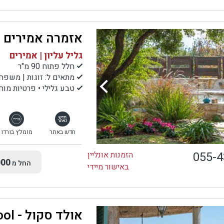
אזמרה אמירים
גליל עליון | אמירים
חלל פתוח 90 מ"ר
מתאים ל: זוגות | משפחות | קבוצות עד
טבע גלילי • פרטיות מו
חדש באתר
מומלץ בורדו
055-
הזמנות אונליין
00
החל מ
באישור מיידי
אולד סקול - Old school